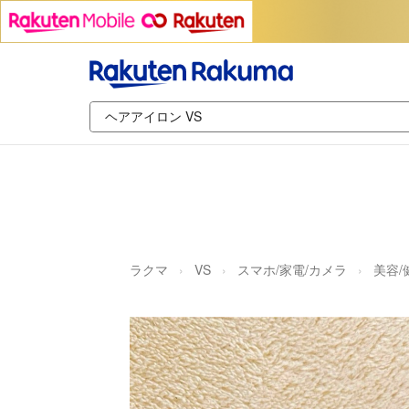
ラクマ
VS
スマホ/家電/カメラ
美容/