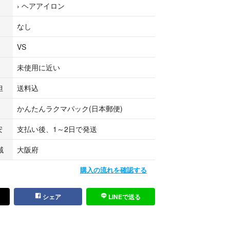
›
ヘアアイロン
素早く伝えるクリスタルピンクコーティング
なし
料 #送料込み #ポイント #ポイント消化 #便利 #ク
VS
未使用に近い
エア #ゴルフ用品 #ゴルフクラブ #golf #ウエ
運動 #ヨガ #ジム #バック
担
送料込
 #美容 #メイク #リップ #ピアス #韓国 #韓国コ
かんたんラクマパック(日本郵便)
キニー #ジーンズ #パンツ #トップス #ボトムス #
安
支払い後、1～2日で発送
#キャップ #ニット帽 #レギンス #AZUL #アズー
 #ザラ #moussy #マウジー #ZARA #GU #ジーユー #UN
域
大阪府
#春服 #夏服 #秋服 #冬服 #レディース #メンズ #ナイ
ズニー #アディダス #ナイキ #bayflow #roxy #
購入の流れを確認する
ター #バンズ など出品中
シェア
LINEで送る