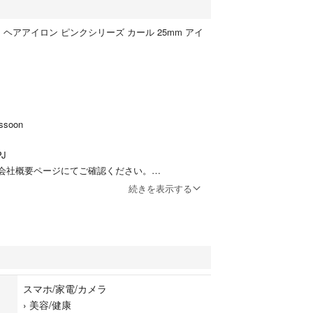
 ヘアアイロン ピンクシリーズ カール 25mm アイ
ssoon
PJ
は会社概要ページにてご確認ください。
続きを表示する
.5×高さ7.5cm
60Hz
書、書
スマホ/家電/カメラ
›
美容/健康
0-180℃