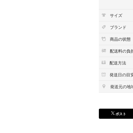
髪に熱をやさしく
サイズ
#即時発送 #送料無
ブランド
ーポン #メルカリ
商品の状態
#ゴルフ #ゴルフウ
ア #スポーツ #
配送料の負
#コスメ #化粧品
配送方法
スメ
#アクセサリー #ス
発送日の目
デニム #ジーンズ 
ル #azul #zala
発送元の地
IQLO #ユニクロ 
キ #アップル #ディ
アバクロ #ホリス
ポスト