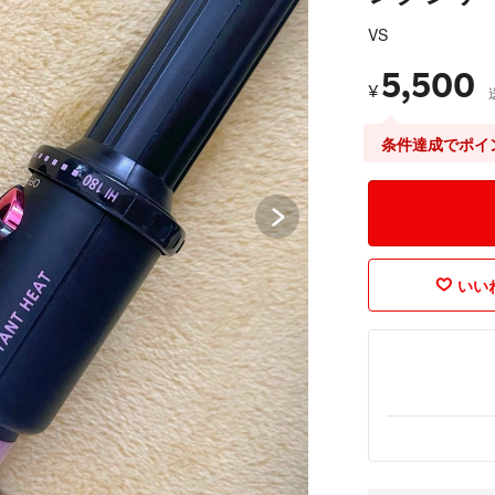
VS
5,500
¥
条件達成でポイ
いいね