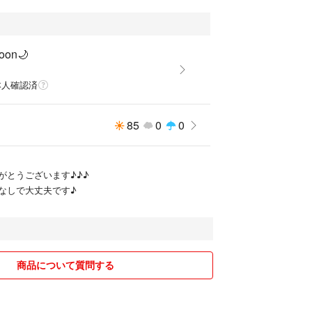
oon🌙
n
本人確認済
85
0
0
がとうございます♪♪♪
なしで大丈夫です♪
商品について質問する