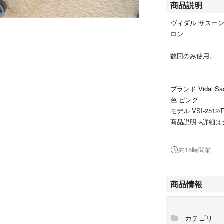
商品説明
ヴィダル サスーン
ロン
数回のみ使用。
ブランド Vidal Sa
色 ピンク
モデル VSI-2512/
商品説明 ※詳細
【商品概要】
約15時間前
サイズ:幅36×奥行4
電源:AC100V 50/
本体重量(kg):0.36
商品情報
消費電力:65W
付属品:取扱説明
期間:1年
カテゴリ
温度調節機能:約10