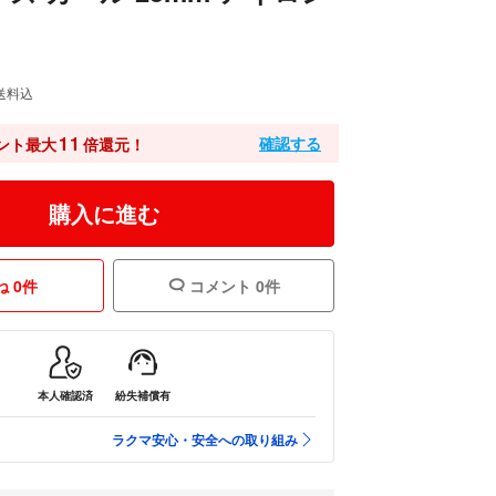
送料込
11
確認する
ント最大
倍還元！
購入に進む
 0件
コメント 0件
本人確認済
紛失補償有
ラクマ安心・安全への取り組み