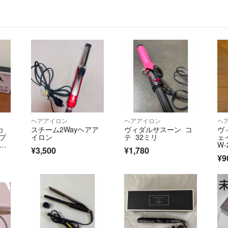
ヘアアイロン
ヘアアイロン
ヘ
カ
スチーム2Wayヘアア
ヴィダルサスーン コ
ヴ
プ
イロン
テ 32ミリ
ェ
I-
W-
¥3,500
¥1,780
¥9