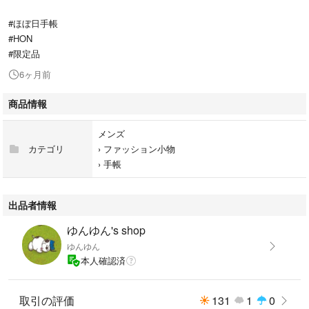
#ほぼ日手帳
#HON
#限定品
6ヶ月前
商品情報
メンズ
カテゴリ
›
ファッション小物
›
手帳
出品者情報
ゆんゆん's shop
ゆんゆん
本人確認済
取引の評価
131
1
0