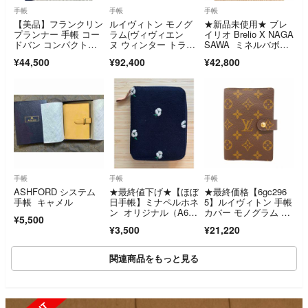
手帳
手帳
手帳
【美品】フランクリン
ルイヴィトン モノグ
★新品未使用★ ブレ
プランナー 手帳 コー
ラム(ヴィヴィエン
イリオ Brelio X NAGA
ドバン コンパクトサ
ヌ ウィンター トラベ
SAWA ミネルバボッ
イズ コーヒーブラウ
ル) アジェンダ MM GI
クス カヌレ ミ
¥44,500
¥92,400
¥42,800
ン
1466 オーガナイザー
ニ 6 フラップ 20mm
手帳
手帳
手帳
ASHFORD システム
★最終値下げ★【ほぼ
★最終価格【6gc296
手帳 キャメル
日手帳】ミナペルホネ
5】ルイヴィトン 手帳
ン オリジナル（A6）
カバー モノグラム ア
¥5,500
手帳カバー
ジェンダPM R2000
¥3,500
¥21,220
5 ブラウン【中古】メ
ンズ レディース ユニ
セックス
関連商品をもっと見る
SOLD OUT