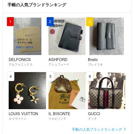
手帳の人気ブランドランキング
1
2
3
DELFONICS
ASHFORD
Brelio
デルフォニックス
アシュフォード
ブレイリオ
4
5
6
LOUIS VUITTON
IL BISONTE
GUCCI
ルイヴィトン
イルビゾンテ
グッチ
手帳の人気ブランドランキング