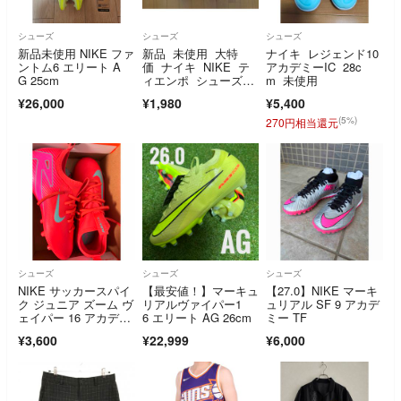
シューズ
シューズ
シューズ
新品未使用 NIKE ファ
新品 未使用 大特
ナイキ レジェンド10
ントム6 エリート A
価 ナイキ NIKE テ
アカデミーIC 28c
G 25cm
ィエンポ シューズケ
m 未使用
ース シューズ袋
¥26,000
¥1,980
¥5,400
(5%)
270円相当還元
シューズ
シューズ
シューズ
NIKE サッカースパイ
【最安値！】マーキュ
【27.0】NIKE マーキ
ク ジュニア ズーム ヴ
リアルヴァイパー1
ュリアル SF 9 アカデ
ェイパー 16 アカデミ
6 エリート AG 26cm
ミー TF
ー HG
¥3,600
¥22,999
¥6,000