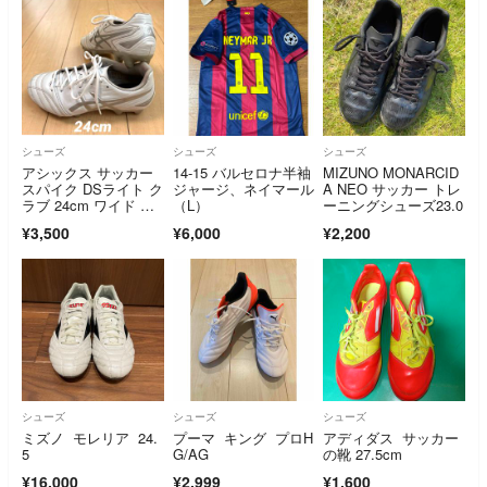
シューズ
シューズ
シューズ
アシックス サッカー
14-15 バルセロナ半袖
MIZUNO MONARCID
スパイク DSライト ク
ジャージ、ネイマール
A NEO サッカー トレ
ラブ 24cm ワイド GE
（L）
ーニングシューズ23.0
L 白
¥3,500
¥6,000
¥2,200
シューズ
シューズ
シューズ
ミズノ モレリア 24.
プーマ キング プロH
アディダス サッカー
5
G/AG
の靴 27.5cm
¥16,000
¥2,999
¥1,600