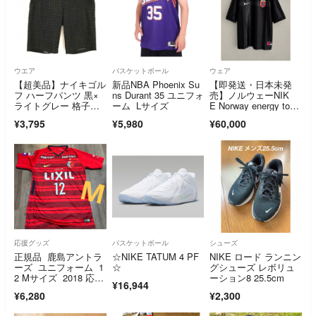
ウエア
バスケットボール
ウェア
【超美品】ナイキゴル
新品NBA Phoenix Su
【即発送・日本未発
フ ハーフパンツ 黒×
ns Durant 35 ユニフォ
売】ノルウェーNIK
ライトグレー 格子
ーム Lサイズ
E Norway energy to
柄 DRI-FIT メンズ 3
p NORGE
¥3,795
¥5,980
¥60,000
2 L ゴルフウェア NIK
E
応援グッズ
バスケットボール
シューズ
正規品 鹿島アントラ
☆NIKE TATUM 4 PF
NIKE ロード ランニン
ーズ ユニフォーム 1
☆
グシューズ レボリュ
2 Mサイズ 2018 応援
ーション8 25.5cm
¥16,944
グッズ ウェア
¥6,280
¥2,300