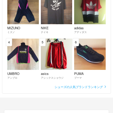
MIZUNO
NIKE
adidas
ミズノ
ナイキ
アディダス
4
5
6
UMBRO
asics
PUMA
アンブロ
アシックスショウジ
プーマ
シューズの人気ブランドランキング