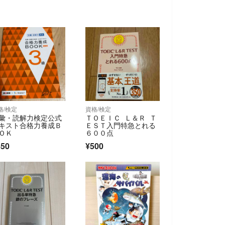
格/検定
資格/検定
彙・読解力検定公式
ＴＯＥＩＣ Ｌ＆Ｒ Ｔ
キスト合格力養成Ｂ
ＥＳＴ入門特急とれる
ＯＫ
６００点
450
¥500