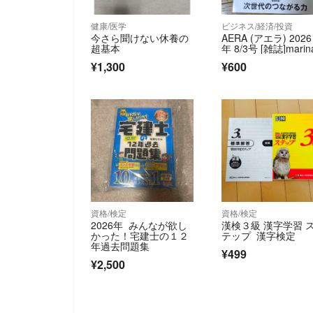
健康/医学
ビジネス/経済/投資
今さら聞けない休養の
AERA (アエラ) 2026
超基本
年 8/3号 [雑誌]marin
¥1,300
¥600
資格/検定
資格/検定
2026年 みんなが欲し
漢検３級 漢字学習 
かった！宅建士の１２
テップ 漢字検定
年過去問題集
¥499
¥2,500