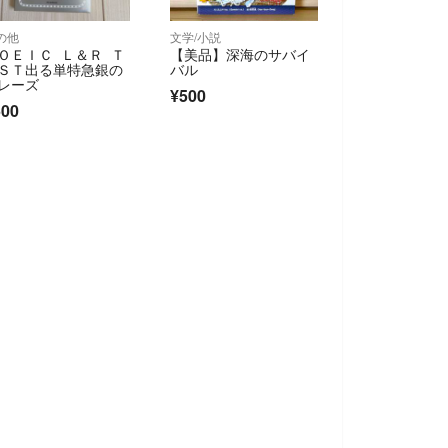
の他
文学/小説
ＯＥＩＣ Ｌ＆Ｒ Ｔ
【美品】深海のサバイ
ＳＴ出る単特急銀の
バル
レーズ
¥500
500