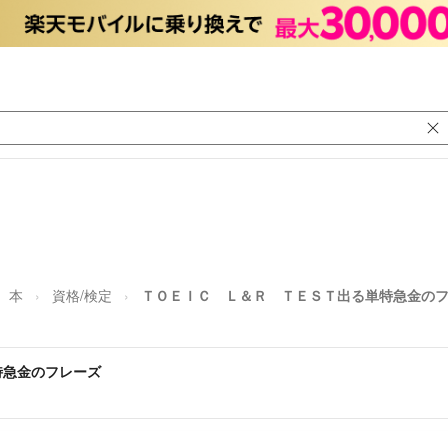
本
資格/検定
ＴＯＥＩＣ Ｌ＆Ｒ ＴＥＳＴ出る単特急金の
特急金のフレーズ