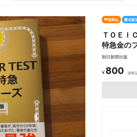
送料込
匿名配
ＴＯＥＩ
特急金の
朝日新聞出版
800
¥
送料