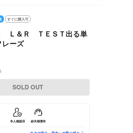
送
すぐに購入可
Ｃ Ｌ＆Ｒ ＴＥＳＴ出る単
フレーズ
込
SOLD OUT
本人確認済
紛失補償有