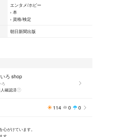
エンタメ/ホビー
›
本
›
資格/検定
朝日新聞出版
いろ shop
いろ
本人確認済
114
0
0
を心がけています。
ます。