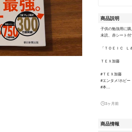
商品説明
子供の勉強用に購
未読、赤シート付
「ＴＯＥＩＣ Ｌ
ＴＥＸ加藤
#ＴＥＸ加藤
#エンタメ/ホビー
#本
#資格/検定
#BOOK
3ヶ月前
#TOEIC
#英語
商品情報