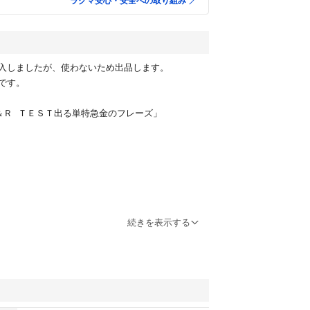
ラクマ安心・安全への取り組み
入しましたが、使わないため出品します。
です。
＆Ｒ ＴＥＳＴ出る単特急金のフレーズ」
続きを表示する