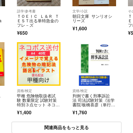
語学/参考書
文学/小説
そ
ＴＯＥＩＣ Ｌ＆Ｒ Ｔ
朝日文庫 サンリオシ
Ｔ
a
ＥＳＴ出る単特急金の
リーズ
Ｅ
フレ－ズ
フ
¥1,600
¥650
¥
資格/検定
資格/検定
ス
甲種 危険物取扱者試
判例で書く刑事訴訟
験 数量限定 試験対策
法 司法試験対策 /法学
特別３点セット ネコポ
書院/板橋喜彦（単行
ス送付
本）
¥1,400
¥1,760
関連商品をもっと見る