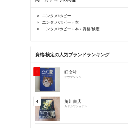
エンタメ/ホビー
エンタメ/ホビー
›
本
エンタメ/ホビー
›
本
›
資格/検定
資格/検定の人気ブランドランキング
1
旺文社
オウブンシャ
4
角川書店
カドカワショテン