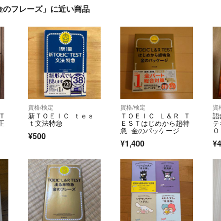
金のフレーズ」に近い商品
資格/検定
資格/検定
資
Ｔ
新ＴＯＥＩＣ ｔｅｓ
ＴＯＥＩＣ Ｌ＆Ｒ Ｔ
語
正
ｔ文法特急
ＥＳＴはじめから超特
テ
急 金のパッケージ
Ｏ
¥500
¥1,400
¥