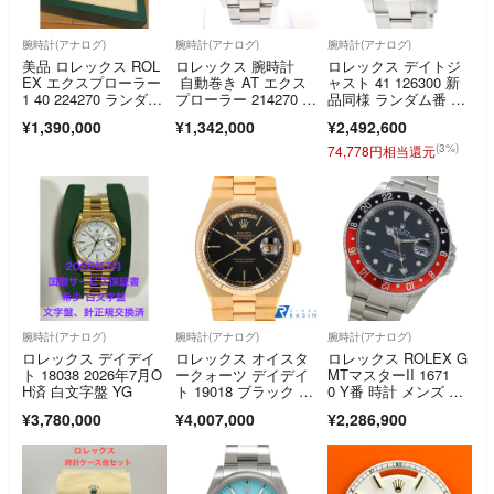
腕時計(アナログ)
腕時計(アナログ)
腕時計(アナログ)
美品 ロレックス ROL
ロレックス 腕時計
ロレックス デイトジ
EX エクスプローラー
自動巻き AT エクス
ャスト 41 126300 新
1 40 224270 ランダム
プローラー 214270 ブ
品同様 ランダム番 グ
番 ルーレット 腕時
ラック文字盤 Ft13359
リーン オンブレ オイ
¥1,390,000
¥1,342,000
¥2,492,600
計 自動巻き
01 中古
スターブレス 自動巻
き メンズ 腕時計
(3%)
74,778円相当還元
腕時計(アナログ)
腕時計(アナログ)
腕時計(アナログ)
ロレックス デイデイ
ロレックス オイスタ
ロレックス ROLEX G
ト 18038 2026年7月O
ークォーツ デイデイ
MTマスターII 1671
H済 白文字盤 YG
ト 19018 ブラック バ
0 Y番 時計 メンズ ブ
ー 75番 メンズ 中
ランド デイト 自動巻
¥3,780,000
¥4,007,000
¥2,286,900
古 腕時計
き AT ステンレス S
S シルバー ブラッ
ク レッド 赤黒 磨き済
み 【中古】