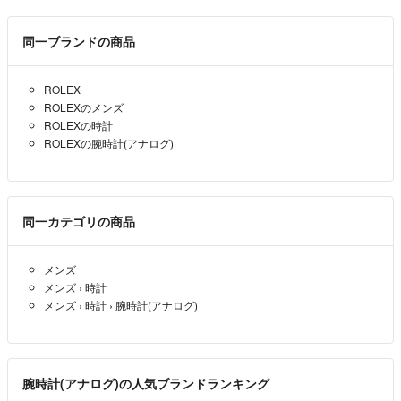
初めまして。
ご了承ください。
44万円で譲って頂けませんか？
沖縄からの発送です。
同一ブランドの商品
宜しくお願い致します。
必ず遅延が発生しますので
こた
- 12ヶ月前
ゆとりを持ってご購入お願いします。
ROLEX
ROLEXのメンズ
ROLEXの時計
ROLEXの腕時計(アナログ)
同一カテゴリの商品
メンズ
メンズ
›
時計
メンズ
›
時計
›
腕時計(アナログ)
腕時計(アナログ)の人気ブランドランキング