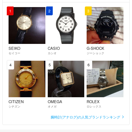
1
2
3
SEIKO
CASIO
G-SHOCK
セイコー
カシオ
ジーショック
4
5
6
CITIZEN
OMEGA
ROLEX
シチズン
オメガ
ロレックス
腕時計(アナログ)の人気ブランドランキング