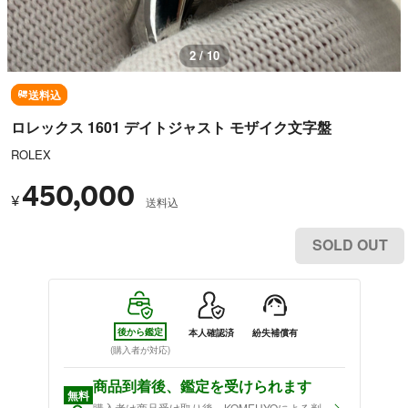
3 / 10
送料込
ロレックス 1601 デイトジャスト モザイク文字盤
ROLEX
450,000
¥
送料込
SOLD OUT
後から鑑定
本人確認済
紛失補償有
(購入者が対応)
商品到着後、鑑定を受けられます
無料
購入者は商品受け取り後、KOMEHYOによる判