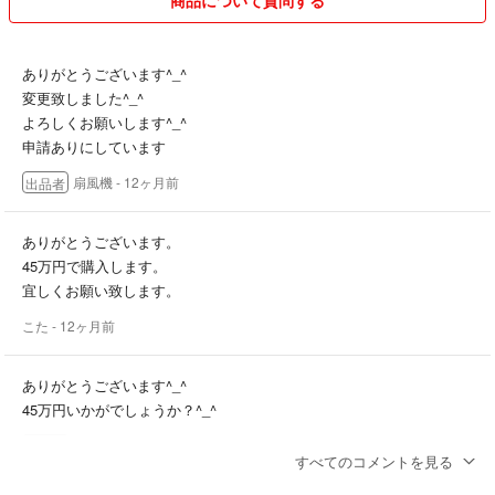
優先致します。
何で発送するかは、こちらで判断させていただきます。ご了承ください。
ありがとうございます^_^
ポストには鍵を付けるなどのご対応お願い致します。
変更致しました^_^
よろしくお願いします^_^
沖縄からゆうパケット、
申請ありにしています
ゆうパケットプラス発送は
電池類の有無に関わらず
扇風機
- 12ヶ月前
出品者
全て船便になるようです^_^
最低1週間はかかります^_^
ありがとうございます。
ご了承いただける方のみご購入下さい
45万円で購入します。
待てない方は購入しないでください
宜しくお願い致します。
沖縄からの発送の為、
こた
- 12ヶ月前
約一週間ほどかかる場合がございます。
御了承くださいませ。
ありがとうございます^_^
台風時期は船が出港できないので
45万円いかがでしょうか？^_^
2週間は見てください。
扇風機
- 12ヶ月前
出品者
すべてのコメントを見る
お盆、クリスマス、年末年始などは
配送が混み合いますので