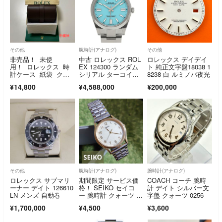
その他
腕時計(アナログ)
その他
非売品！ 未使
中古 ロレックス ROL
ロレックス デイデイ
用！ ロレックス 時
EX 124300 ランダム
ト 純正文字盤18038 1
計ケース 紙袋 クリ
シリアル ターコイズ
8238 白 ルミノバ夜光
ーナー セット
ブルー メンズ 腕時計
¥14,800
¥4,588,000
¥200,000
その他
腕時計(アナログ)
腕時計(アナログ)
ロレックス サブマリ
期間限定 サービス価
COACH コーチ 腕時
ーナー デイト 126610
格！ SEIKO セイコ
計 デイト シルバー文
LN メンズ 自動巻
ー 腕時計 クォーツ 5
字盤 クォーツ 0256
P31-6A80 8/6(木)まで
¥1,700,000
¥4,500
¥3,600