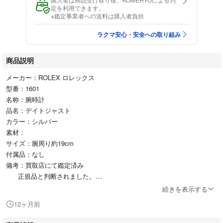
定を利用できます。
※鑑定事業者への送料は購入者負担
ラクマ安心・安全への取り組み
商品説明
メーカー：ROLEX ロレックス
型番：1601
名称：腕時計
品名：デイトジャスト
カラー：シルバー
素材：
サイズ：腕周り約19cm
付属品：なし
備考：買取店にて鑑定済み
正規品と判断されました。
型番、シリアルは画像ご確認ください。
続きを表示する
フラッシュフィット 555
12ヶ月前
クラスプ 62510H G9
風防に傷あり