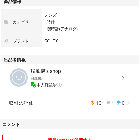
商品情報
2024/10月に東京の時計店にて
ヘッドのみオーバーホール、
メンズ
ポリッシュを行なっています。
カテゴリ
›
時計
(非正規時計店にて)
›
腕時計(アナログ)
現在も稼動品となります。
シグマダイヤルです。
ブランド
ROLEX
高額品となりますので慎重にご検討ください。
出品者情報
今回はゆうパックにて発送します。
扇風機's shop
対面受け取り、追跡可能となります。
扇風機
本人確認済
中古品のため小傷あります。
新品クラスをお求めの方はご遠慮ください。
取引の評価
131
1
0
ご質問等ありましたら
購入前にお願いします^_^
コメント
値段交渉や質問中などの途中でも
先にご購入していただいた方を
商品について質問する