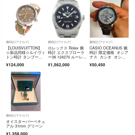
腕時計(アナログ)
腕時計(アナログ)
腕時計(アナログ)
【LOUISVUITTON】
ロレックス Rolex 腕
CASIO OCEANUS 腕
☆新品同様☆ルイヴィ
時計 エクスプローラ
時計 限定価格 オシア
トン時計 タンブー
ー36 124270 ルーレッ
ナス カシオ オシャ
ル Q1112
ト刻印 ブラック文字
レ 限定品 レア品 希
¥124,000
¥1,562,000
¥50,450
盤 夜光インデック
少 腕時計 入手困
ス 夜光針 SS 自動巻
難 お買得 便利
き 【箱・保付
き】 【中古】
腕時計(アナログ)
オイスターパーペチュ
アル 31mm グリーン
¥1,358,000