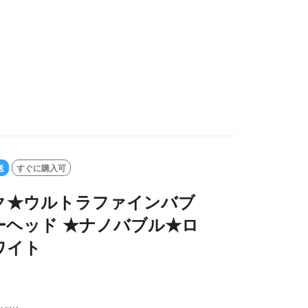
SOLD OUT
送
すぐに購入可
ク★ウルトラファインバブ
ーヘッド ★ナノバブル★ロ
ワイト