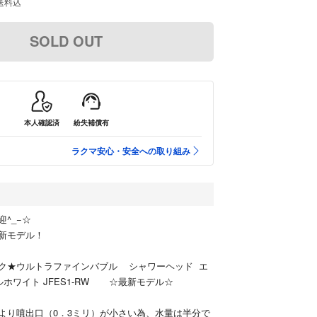
送料込
SOLD OUT
本人確認済
紛失補償有
ラクマ安心・安全への取り組み
^_−☆
新モデル！
ク★ウルトラファインバブル シャワーヘッド エ
ホワイト JFES1-RW ☆最新モデル☆
より噴出口（0．3ミリ）が小さい為、水量は半分で