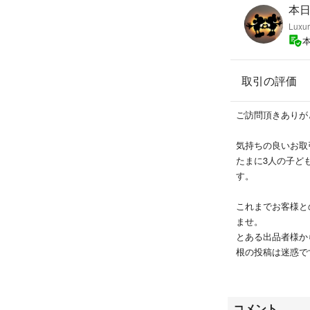
アラミックナノバ
本日
ファインバブル
Luxur
シャワーヘッド
洗濯ホース
取引の評価
ご訪問頂きありがとうご
気持ちの良いお取
たまに3人の子ど
す。
これまでお客様と
ませ。
とある出品者様か
根の投稿は迷惑で
事務局にも通報してお
また非がないのに
コメント