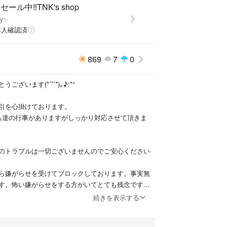
ブル
セール中‼︎TNK's shop
y✨️
本人確認済
869
7
0
ざいます(*ˊ˘ˋ*)｡♪:*°
引を心掛けております。
も達の行事がありますがしっかり対応させて頂きま
のトラブルは一切ございませんのでご安心ください
ら嫌がらせを受けてブロックしております。事実無
す。怖い嫌がらせをする方がいてとても残念です。
ります。(smile)中国人通報中!!
続きを表示する
不当評価もご遠慮下さい。