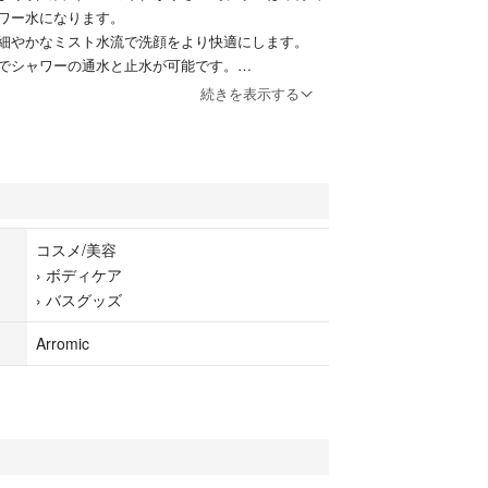
ワー水になります。
細やかなミスト水流で洗顔をより快適にします。
でシャワーの通水と止水が可能です。
れたデザインで、浴室の高級感をアップさせます。
続きを表示する
）mm約85×58×253ｍｍ
コスメ/美容
›
ボディケア
›
バスグッズ
リジナル
Arromic
保証書含む）、
4種
して発送させて頂きますm(*_ _)m