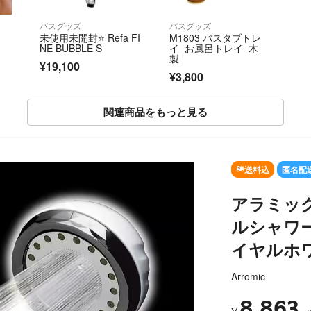
バスグッズ
バスグッズ
ド
未使用未開封⭐️ Refa FI
M1803 バスタブトレ
NE BUBBLE S
イ お風呂トレイ 木
製
¥19,100
¥3,800
関連商品をもっと見る
送料込
匿名配
アラミッ
ルシャワ
イヤルホ
Arromic
8,863