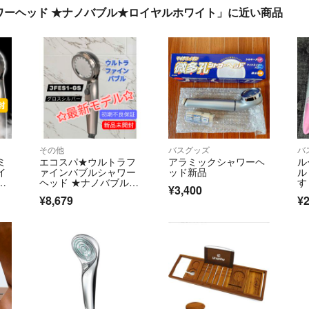
ワーヘッド ★ナノバブル★ロイヤルホワイト」に近い商品
その他
バスグッズ
バ
ミ
エコスパ★ウルトラフ
アラミックシャワーヘ
ル
イ
ァインバブルシャワー
ッド新品
ル
ッ
ヘッド ★ナノバブル★
す
¥3,400
ー
グロスシルバー最安
ド
¥8,679
¥2