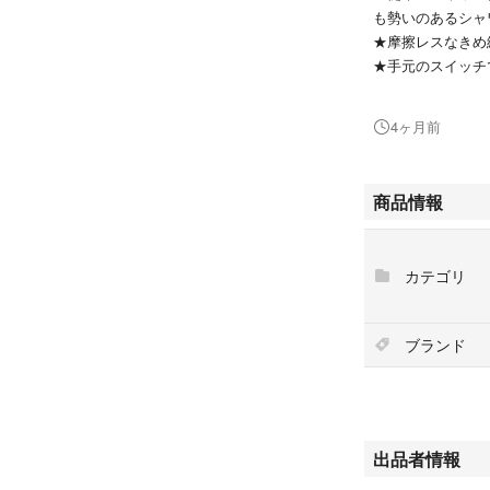
も勢いのあるシャ
★摩擦レスなきめ
★手元のスイッチ
★流線形で洗練さ
4ヶ月前
★仕様
発売日2025/12/01
商品情報
生産国日本
外形寸法（幅×奥×高
本体質量245g
カテゴリ
備考
※ジャパネットオ
ブランド
★付属品
取り扱い説明書（
アダプターセット
プチプチで簡易梱包
出品者情報