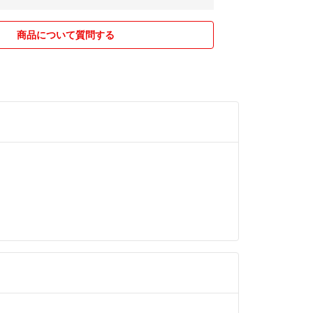
引頂ける方のみご購入お願いいたします。
は評価前にメッセージお願いいたします。
商品について質問する
せて頂きますので何卒よろしくお願いいたします<(_