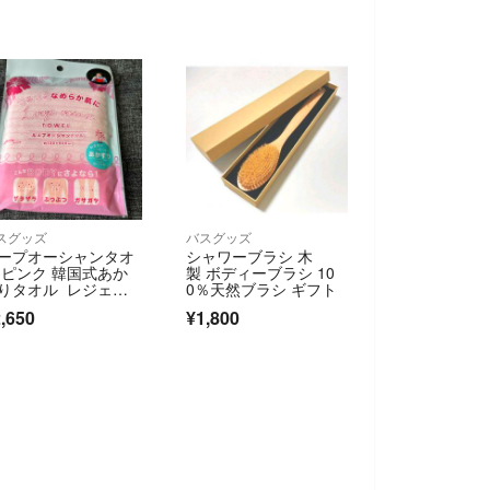
スグッズ
バスグッズ
ープオーシャンタオ
シャワーブラシ 木
 ピンク 韓国式あか
製 ボディーブラシ 10
りタオル レジェン
0％天然ブラシ ギフト
松下
,650
¥1,800