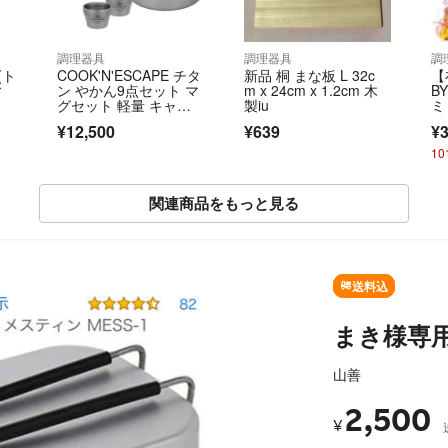
調理器具
調理器具
調
(ト
COOK'N'ESCAPE チタ
新品 桐 まな板 L 32c
【
ィ
ン やかん9点セット マ
m x 24cm x 1.2cm 木
B
グセット 軽量 キャン
製iu
ミ
プ
ト
¥12,500
¥639
¥3
1
関連商品をもっと見る
送料込
まき様専用
山善
2,500
¥