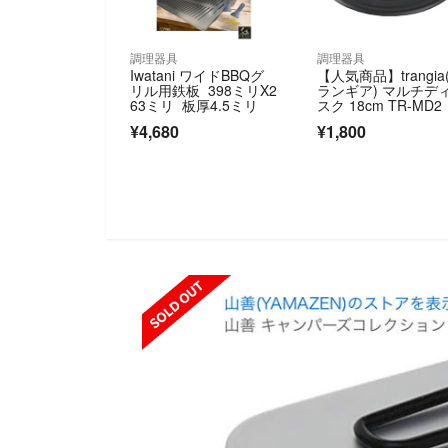
調理器具
調理器具
Iwatani ワイドBBQグ
【人気商品】trangia
リル用鉄板 398ミリX2
ランギア) マルチデ
63ミリ 板厚4.5ミリ
スク 18cm TR-MD2
¥4,680
¥1,800
SOLD OUT