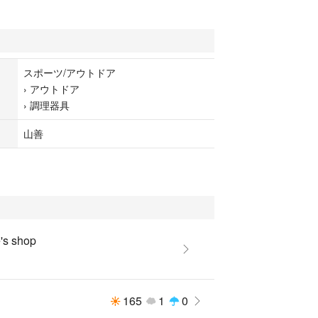
スポーツ/アウトドア
›
アウトドア
›
調理器具
山善
s shop
165
1
0