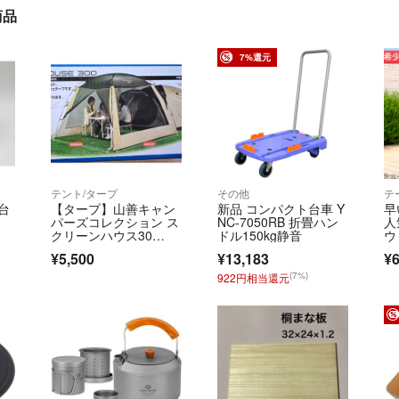
商品
7%還元
テント/タープ
その他
テ
台
【タープ】山善キャン
新品 コンパクト台車 Y
早
パーズコレクション ス
NC-7050RB 折畳ハン
人
クリーンハウス30
ドル150kg静音
ウ
0 Y…
ア
¥5,500
¥13,183
¥6
(7%)
922円相当還元