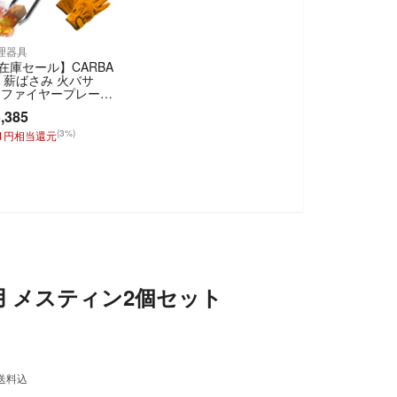
理器具
在庫セール】CARBA
Y 薪ばさみ 火バサ
 ファイヤープレース
ング 炭ば
,385
(3%)
01円相当還元
 メスティン2個セット
送料込