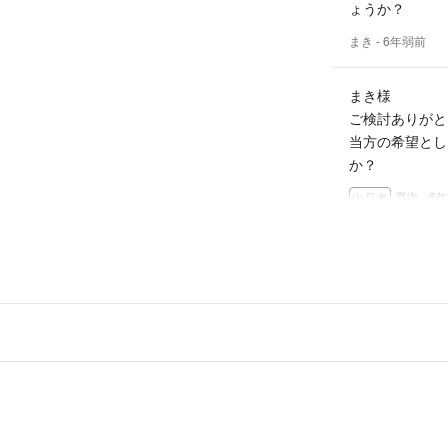
ょうか？
まき
- 6年弱前
まき様
ご検討ありがと
当方の希望とし
か？
夏海
- 6
出品者
セットで240
まき
- 6年弱前