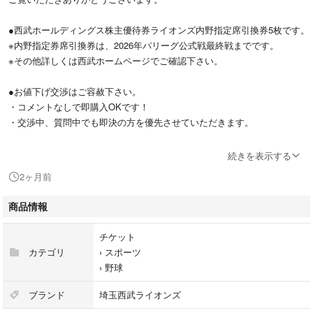
●西武ホールディングス株主優待券ライオンズ内野指定席引換券5枚です。
※内野指定券席引換券は、2026年パリーグ公式戦最終戦までです。
※その他詳しくは西武ホームページでご確認下さい。
●お値下げ交渉はご容赦下さい。
・コメントなしで即購入OKです！
・交渉中、質問中でも即決の方を優先させていただきます。
●発送方法
続きを表示する
普通郵便での発送については送料無料となります。
2ヶ月前
基本的には大丈夫かと思いますが、郵送事故時の補償がないことをご承知
おきください。他の発送方法をご希望の場合は、送料差額分の金額を訂正
商品情報
しますので、必ずご購入前にご連絡ください。
チケット
よろしくお願いいたします。
カテゴリ
›
スポーツ
›
野球
#西武HD株主優待券・西武ライオンズ内野指定席引換券2026
ブランド
埼玉西武ライオンズ