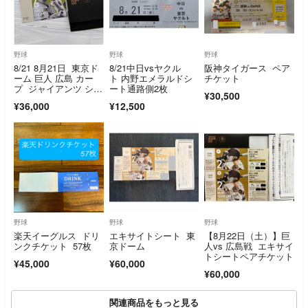
野球
野球
野球
8/21 8月21日 東京ド
8/21中日vsヤクル
阪神タイガース ペア
ーム 巨人 広島 カー
ト 内野エメラルドシ
チケット
プ ジャイアンツ シー
ート通路側2枚
¥30,500
ズンシート グランド
¥36,000
¥12,500
ウイング 一塁側 ペア
野球
野球
野球
楽天イーグルス ドリ
エキサイトシート 東
【8月22日（土）】巨
ンクチケット 57枚
京ドーム
人vs 広島戦 エキサイ
トシートペアチケット
¥45,000
¥60,000
¥60,000
関連商品をもっと見る