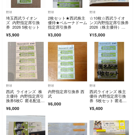
野球
野球
野球
埼玉西武ライオン
2枚セット★西武株主
☆10枚☆西武ライオ
ズ 内野指定席引換
優待★ベルーナドーム
ンズ内野指定席引換券
券 2026 5枚セット
指定席引換券
2026（株主優待）送
料無料
¥5,900
¥3,000
¥15,000
野球
野球
野球
西武 ライオンズ 株
内野指定席引換券 西
西武ライオンズ 株主
主優待 内野指定席引
武
優待 内野指定席引換
換券5枚C 匿名配送 2
券 5枚セット 匿名配
¥6,000
026年パリーグ公式戦
送
¥6,000
¥5,400
最終戦まで有効