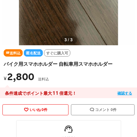
3 / 3
送料込
匿名配送
すぐに購入可
バイク用スマホホルダー 自転車用スマホホルダー
2,800
¥
送料込
11
条件達成でポイント最大
倍還元！
確認する
いいね 0件
コメント 0件