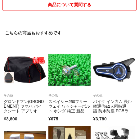
商品について質問する
こちらの商品もおすすめです
その他
その他
その他
グロンドマン(GROND
スペイシー250フリー
バイク イン力ム 長距
EMENT) ヤマハ バイ
ウェイ ワッシャーボル
離通信&2人同時通
クシート アプリオ エ
ト ホンダ 純正 新品 M
話 防水防塵 RGBライ
ンボス
F03 6X28 CBF1000 yI
ト ブラック
¥3,800
¥675
¥3,780