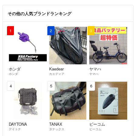
その他の人気ブランドランキング
1
2
3
ホンダ
Kaedear
ヤマハ
ホンダ
カエディア
ヤマハ
4
5
6
DAYTONA
TANAX
ビーコム
デイトナ
タナックス
ビーコム