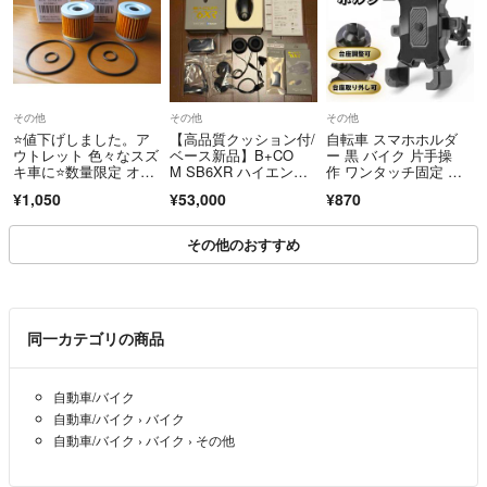
その他
その他
その他
⭐値下げしました。ア
【高品質クッション付/
自転車 スマホホルダ
ウトレット 色々なスズ
ベース新品】B+CO
ー 黒 バイク 片手操
キ車に⭐数量限定 オイ
M SB6XR ハイエン
作 ワンタッチ固定 振
ルフィルターOリング2
ド プレミアムクッショ
動対策 ブラック
¥1,050
¥53,000
¥870
個セット GSX125 アド
ン
レスV125など
その他のおすすめ
同一カテゴリの商品
自動車/バイク
自動車/バイク
›
バイク
自動車/バイク
›
バイク
›
その他