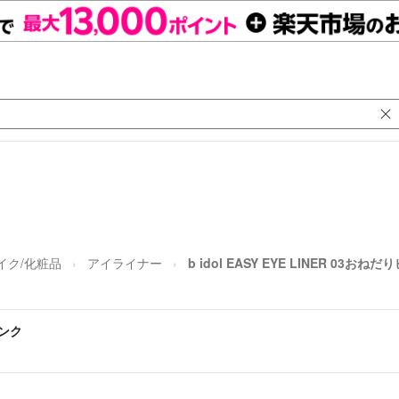
イク/化粧品
アイライナー
b idol EASY EYE LINER 03おね
ピンク