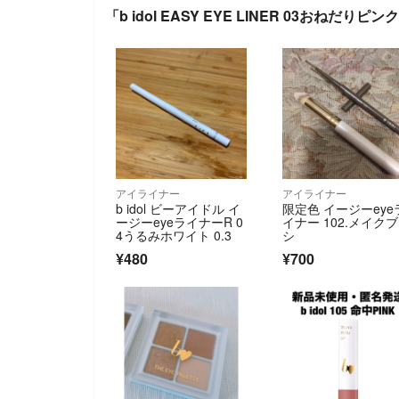
「b idol EASY EYE LINER 03おねだり
アイライナー
アイライナー
b idol ビーアイドル イ
限定色 イージーeye
ージーeyeライナーR 0
イナー 102.メイク
4うるみホワイト 0.3
シ
¥480
¥700