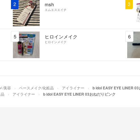
2
3
msh
エムエスエイチ
5
ヒロインメイク
6
ヒロインメイク
メ/美容
ベースメイク/化粧品
アイライナー
b idol EASY EYE LINE
粧品
アイライナー
b idol EASY EYE LINER 03おねだりピンク