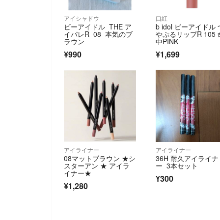
アイシャドウ
口紅
ビーアイドル THE ア
b idol ビーアイドル 
イパレR 08 本気のブ
やぷるリップR 105 
ラウン
中PINK
¥990
¥1,699
アイライナー
アイライナー
08マットブラウン ★シ
36H 耐久アイライナ
スターアン ★ アイラ
ー 3本セット
イナー★
¥300
¥1,280