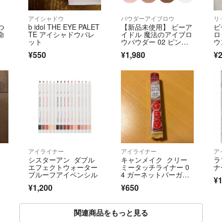
アイシャドウ
パウダーアイブロウ
リ
つ
b idol THE EYE PALET
【新品未使用】 ビーア
ビ
命
TE アイシャドウパレ
イドル 魔法のアイブロ
ロ
ット
ウパウダー 02 ピンク
ウ
ブラウン
¥550
¥1,980
¥2
アイライナー
アイライナー
ア
シスターアン ダブル
キャンメイク クリー
ラ
エフェクトウォーター
ミータッチライナー 0
ナ
プルーフアイペンシル
4 ガーネットバーガン
¥1
ディ
¥1,200
¥650
関連商品をもっと見る