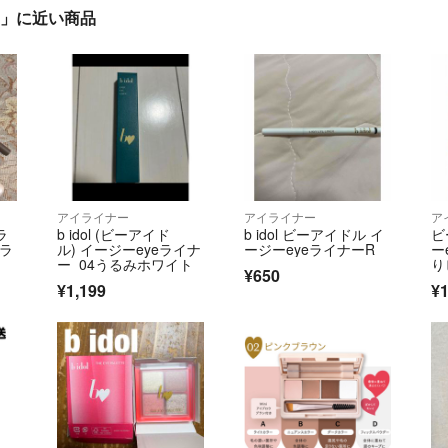
ピンク」に近い商品
アイライナー
アイライナー
ア
ラ
b idol (ビーアイド
b idol ビーアイドル イ
ビ
ブラ
ル) イージーeyeライナ
ージーeyeライナーR
ー
ー 04うるみホワイト
り
¥650
¥1,199
¥1