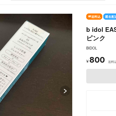
SOLD OUT
送料込
匿名配
b idol 
ピンク
BIDOL
800
¥
送料