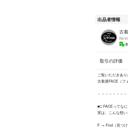
当ショップの商品
00円引きさせて
ご希望の方は『(
出品者情報
とコメント下さい
★状態について★
Re:Vi
古着故、多少の使
ら、気にならずお
取引の評価
※商品名に書いて
入ください。
ご覧いただきあり
※多少の汚れ・破
古着屋FACE（フ
れなしとして、販
も、古着ですので
－－－－－－－－
合がございます。
気になるところが
■□ FACEってなに
また、写真写りや
実は、こんな想い
ますので、ご了承
F → Find（見つ