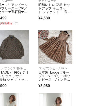
ット/コーデ
セット/コーデ
品❤マリアンドール
昭和レトロ 花柄 セッ
バブリースーツ❤ノ
トアップ キュロッ
望」とコメントください♪
カラー❤宝石柄❤総
ト ジャケット 11号 ヴ
❤ビジューボタン
ィンテージ 茶
,499
¥4,580
 □■
(1%)
4円相当還元
渉中でも早い者勝ちになります
ピーターの方には
します◎
用感などご理解ある方のみ
け早く（基本は平日）行います！
□■
シャツ/ブラウス(長袖/七分)
ロングワンピース/マキシワンピース
で、
NTAGE / 1990s ジオ
日本製 Loops♡ルー
はご容赦ください。
トリック デザイ
プス ペイズリー柄ワ
ズはcm表記です
 長袖 シャツ トップ
ンピース ヴィンテー
ジライク M～L
,900
¥5,980
 □■
こちらに不利益が大きいので控えていただけるとあ
れでも返品される場合は、たいへん申し訳ありませ
担の対応となります。そのため、気になることがあ