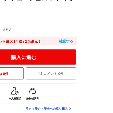
送料込
11
2
確認する
ント最大
倍+
%還元！
購入に進む
 0件
コメント 0件
本人確認済
紛失補償有
ラクマ安心・安全への取り組み