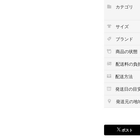
身幅 約43cm
カテゴリ
着丈 約46cm
裄丈 約40cm
サイズ
【パンツ】
ウエスト 約31cm
ブランド
股上 約34cm
総丈 約96cm
商品の状態
裾幅 約28cm
配送料の負
※平置き採寸です
配送方法
他サイトや、様々
発送日の目
めに購入される事
発送元の地
即購入大歓迎です！(
質問等御座いました
ポスト
#古着屋FACE 