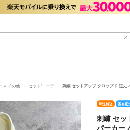
ース その他
セット/コーデ
刺繍 セットアップ クロップド 短丈
送料込
匿名配
刺繍 セッ
パーカー 