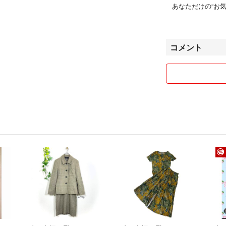
★上記、ご理解の
あなただけの“お
最後までお読みい
A → Attract（
気持ちの良いお取
「え、これ可愛い
コメント
商品番号: 2026022
C → Connect
服をきっかけに、
E → Express
「今日の自分、ち
思えるような1着
気持ちの良いお取
どうぞよろしくお
－－－－－－－－
■□ フォロー割や
フォローしてくだ
【500円OFF】