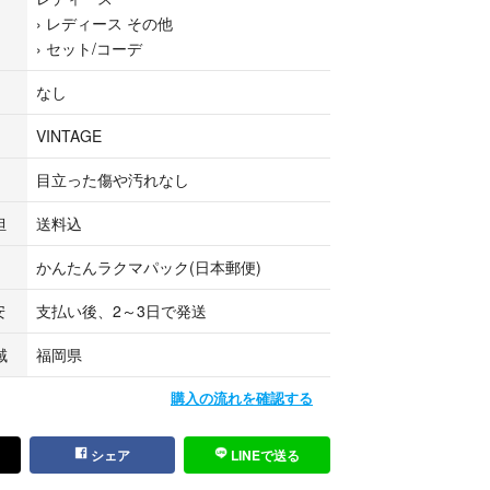
›
レディース その他
›
セット/コーデ
なし
VINTAGE
目立った傷や汚れなし
担
送料込
。多少の誤差はご了承ください。
かんたんラクマパック(日本郵便)
な方法で販売しておりますので気になった方はお早
安
支払い後、2～3日で発送
をオススメします。
域
福岡県
^^)
購入の流れを確認する
ら、コメント欄へ(^^)
シェア
LINEで送る
←他の商品もご覧くださいね