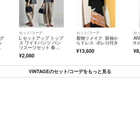
れば購入前にコメ
「届くのが楽しみ
ひとつひとつ丁寧
セット/コーデ
セット/コーデ
セ
スグ
L セットアップ トップ
着物リメイク 留袖か
AN
気になることがあ
ッ
ス ワイドパンツ パン
らドレス ボレロ付き
rt
お気軽にコメント
ツスーツセット 春
¥13,600
¥8
夏 紺 上下セット 2点
それでは、素敵な
¥2,080
料無
セット ブラウス リゾ
ート
VINTAGEのセット/コーデをもっと見る