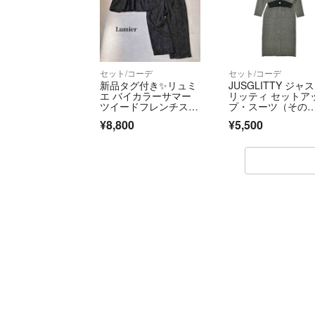
セット/コーデ
セット/コーデ
新品タグ付き✨リュミ
JUSGLITTY ジャ
エ バイカラーサマー
リッティ セットア
ツイードフレンチスリ
プ・スーツ（その
ーブブラウス ルーズ
他） S グレー 【古
¥8,800
¥5,500
パンツ
着】【中古】【送
料】