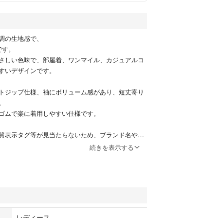
調の生地感で、
です。
さしい色味で、部屋着、ワンマイル、カジュアルコ
すいデザインです。
トジップ仕様、袖にボリューム感があり、短丈寄り
。
ゴムで楽に着用しやすい仕様です。
質表示タグ等が見当たらないため、ブランド名や素
す。
続きを表示する
ランド品として出品しております。
認のうえご検討ください。
レディース