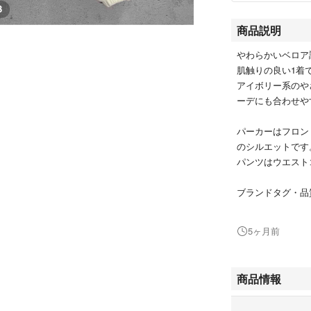
3
商品説明
やわらかいベロア
肌触りの良い1着
アイボリー系のや
ーデにも合わせや
パーカーはフロン
のシルエットです
パンツはウエスト
ブランドタグ・品
材の詳細は不明で
そのため、ノーブ
5ヶ月前
画像・実寸をご確
実寸サイズ
商品情報
【パーカー】
肩幅 約58cm