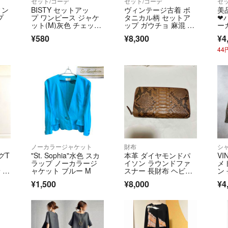
セット/コーデ
セット/コーデ
セ
でお値下げ中！
ィン
BISTY セットアッ
ヴィンテージ古着 ボ
美
プ
プ ワンピース ジャケ
タニカル柄 セットア
❤
→「フォロー割希
ット(M)灰色 チェッ
ップ ガウチョ 麻混 リ
ー
ク レトロ
ネン レーヨン
柄
¥580
¥8,300
¥4
■□ お取引について
4
・即購入OK＆交
・まとめ買いやリ
さらにサービス
・古着なので、使
ご購入ください
・発送はできるだ
■□ 採寸について 
ノーカラージャケット
財布
素人採寸ですの
ッグT
"St. Sophia"水色 スカ
本革 ダイヤモンドパ
VI
2〜3cmの誤差
ラップ ノーカラージ
イソン ラウンドファ
メ
商品説明内のサイ
 ア
ャケット ブルー M
スナー 長財布 ヘビ
ン
革 ブラウン系 綺麗 ナ
ス
¥1,500
¥8,000
¥4
チュラル エキゾチッ
■□ ご返品について
クレザー 大容量 高級
購入後の返品は、
りがたいです。そ
んが送料お客様負