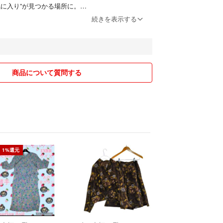
上でご購入よろしくお願いいたします★
気に入り”が見つかる場所に。
続きを表示する
ただきありがとうございました！
惹かれる）
引をどうぞよろしくお願いいたします。
！」って思わず惹かれる服を。
4D121
（つながる）
素敵なご縁が生まれたら嬉しいなと。
商品について質問する
（表現する）
ょっといい感じ」って
を。
り引きを心掛けております
願いいたします！
1%還元
－－－－－－－－－
ってます！□■
さった方限定