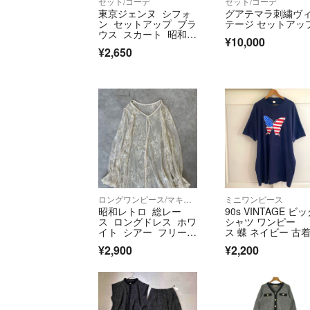
セット/コーデ
セット/コーデ
東京ジェンヌ シフォ
グアテマラ刺繍ヴ
ン セットアップ ブラ
テージ セットアッ
ウス スカート 昭和レ
¥10,000
トロ（1114）
¥2,650
ロングワンピース/マキシワンピース
ミニワンピース
昭和レトロ 総レー
90s VINTAGE ビ
ス ロングドレス ホワ
シャツ ワンピー
イト シアー フリーサ
ス 蝶 ネイビー 古着
イズ
メカジ
¥2,900
¥2,200