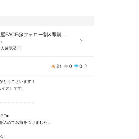
をまとめて購入してくれたお客様には二点目以降10
頂きます！
まとめ買いしたい商品)とまとめ買いしたいです！』
！
古着屋FACE@フォロー割&即購入◎
n
用感はございますが、普段古着を着られる方でした
本人確認済
使い頂ける一枚かと思います。
21
0
0
いる年代とは違う場合もあります、ご理解の上ご購
がとうございます！
れがあっても、目立っていなければ、目立った傷汚
ェイス）です。
売します。目立 った傷汚れ等なしと選択していて
価値観によっては「傷・汚れ」と思われてしまう場
－－－－－－－－－
ある際は、具体的にコメントをお願いいたします。
？□■
シワ等も写真の撮り方で実物と少々違う場合があり
を込めて名前をつけました↓
ください。
ける）