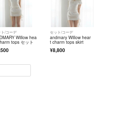
ントいただきますようお願いいたします。
！」って思ってもらえるように、
にやってます！
ット/コーデ
セット/コーデ
DMARY Willow hea
andmary Willow hear
れば、どんなことでも
 charm tops セット
t charm tops skirt
ください！
,500
¥8,800
ご縁がありますように！