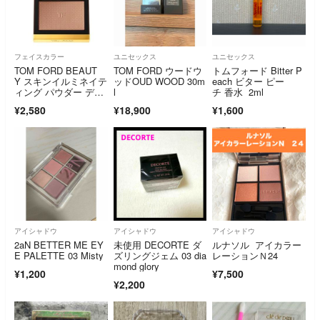
フェイスカラー
ユニセックス
ユニセックス
TOM FORD BEAUT
TOM FORD ウードウ
トムフォード Bitter P
Y スキンイルミネイテ
ッドOUD WOOD 30m
each ビター ピー
ィング パウダー デュ
l
チ 香水 2ml
オ 01
¥2,580
¥18,900
¥1,600
アイシャドウ
アイシャドウ
アイシャドウ
2aN BETTER ME EY
未使用 DECORTE ダ
ルナソル アイカラー
E PALETTE 03 Misty
ズリングジェム 03 dia
レーションＮ24
mond glory
¥1,200
¥7,500
¥2,200