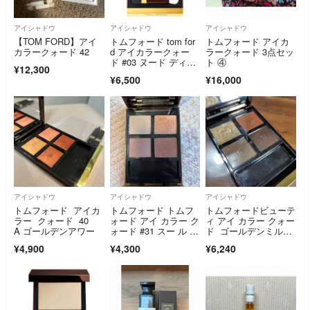
アイシャドウ
アイシャドウ
アイシャドウ
【TOM FORD】アイ
トムフォード tom for
トムフォード アイカ
カラークォード 42
d アイカラークォー
ラークォード 3点セッ
ド #03 ヌード ディッ
ト ④
¥12,300
プ
¥6,500
¥16,000
アイシャドウ
アイシャドウ
アイシャドウ
トムフォード アイカ
トムフォード トムフ
トムフォードビューテ
ラー クォード 40
ォード アイ カラー ク
ィ アイ カラー クォー
A ゴールデンアワー
ォード #31 スー ル サ
ド ゴールデンミル
ーブル
ク 5.2g 47 オリー
¥4,900
¥4,300
¥6,240
ブ スモーク