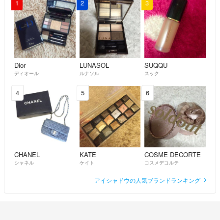
1
2
3
Dior
LUNASOL
SUQQU
ディオール
ルナソル
スック
4
5
6
CHANEL
KATE
COSME DECORTE
シャネル
ケイト
コスメデコルテ
アイシャドウの人気ブランドランキング