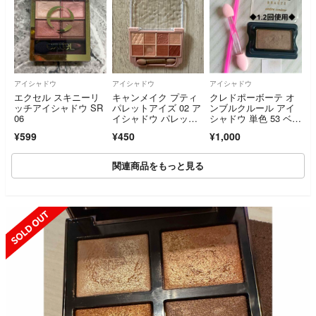
アイシャドウ
アイシャドウ
アイシャドウ
エクセル スキニーリ
キャンメイク プティ
クレドポーボーテ オ
ッチアイシャドウ SR
パレットアイズ 02 ア
ンブルクルール アイ
06
イシャドウ パレッ
シャドウ 単色 53 ベー
ト 化粧品 メイク コス
ジュ ブラウン メイ
¥599
¥450
¥1,000
メ
ク チップ付 単色
関連商品をもっと見る
SOLD OUT