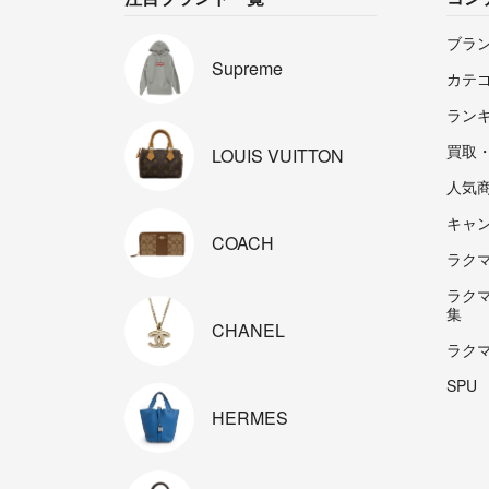
ブラ
Supreme
カテ
ラン
買取
LOUIS
VUITTON
人気
キャ
COACH
ラクマp
ラク
集
CHANEL
ラク
SPU
HERMES