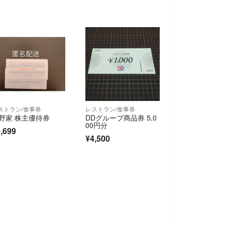
ストラン/食事券
レストラン/食事券
野家 株主優待券
DDグループ商品券 5,0
00円分
,699
¥4,500