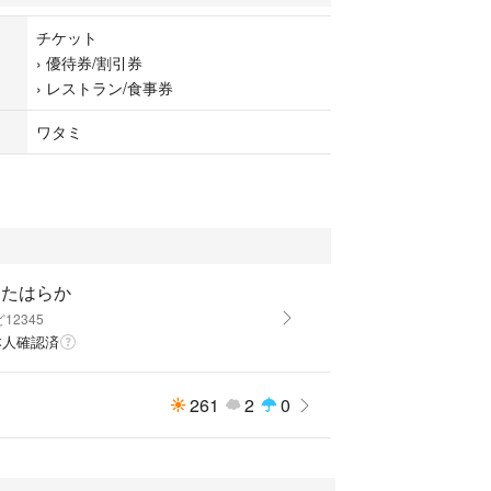
チケット
›
優待券/割引券
›
レストラン/食事券
ワタミ
あたはらか
12345
本人確認済
261
2
0