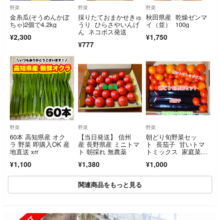
野菜
野菜
野菜
金糸瓜(そうめんかぼ
採りたておまかせきゅ
秋田県産 乾燥ゼンマ
ちゃ)2個で4.2kg
うり ひらさやいんげ
イ（並） 100g
ん ネコポス発送
¥2,300
¥1,750
¥777
野菜
野菜
野菜
60本 高知県産 オク
【当日発送】 信州
朝どり旬野菜セッ
ラ 野菜 即購入OK 産
産 長野県産 ミニトマ
ト 長茄子 甘いトマ
地直送 xrr
ト 朝採れ 無農薬
トミックス 家庭菜
園 栽培期間中農薬不
¥1,100
¥1,380
¥1,000
使用
関連商品をもっと見る
SOLD OUT