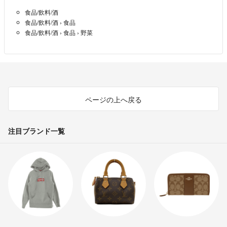
食品/飲料/酒
食品/飲料/酒
›
食品
食品/飲料/酒
›
食品
›
野菜
ページの上へ戻る
注目ブランド一覧