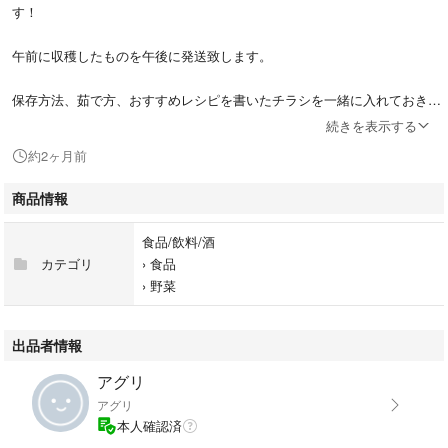
す！
午前に収穫したものを午後に発送致します。
保存方法、茹で方、おすすめレシピを書いたチラシを一緒に入れておきま
すので参考にしてみて下さい。
続きを表示する
約2ヶ月前
＊常温発送の為痛みがでる場合があります。ご了承の上ご購入お願い致し
ます。
商品情報
＊クール便をご希望の方はお知らせ下さい。
食品/飲料/酒
＊2キロや3キロご注文ご希望の方はお知らせ下さい。
カテゴリ
›
食品
›
野菜
＊市場の相場により出品時価格の変更があります。
＊北海道、沖縄の方は航空搭載致しますのでご購入後にお知らせ下さい。
出品者情報
アグリ
こちらの商品はポストに投函になりますので受け取り不要です。
アグリ
本人確認済
＊基本支払い後翌日に発送致します。