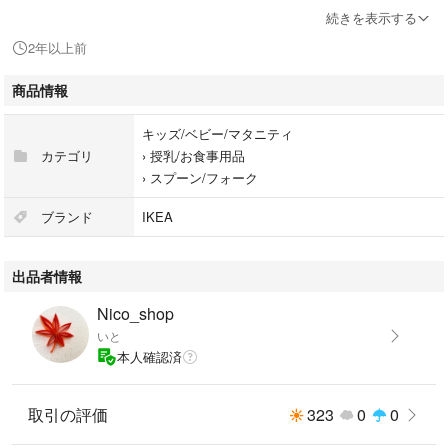
↓↓
続きを表示する
#いとの食器棚
2年以上前
商品情報
キッズ/ベビー/マタニティ
カテゴリ
›
授乳/お食事用品
›
スプーン/フォーク
#IKEA #カトラリー #フォーク #スプーン
ブランド
IKEA
出品者情報
Nico_shop
いと
本人確認済
取引の評価
323
0
0