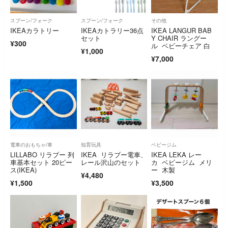
スプーン/フォーク
スプーン/フォーク
その他
IKEAカラトリー
IKEAカトラリー36点
IKEA LANGUR BAB
セット
Y CHAIR ラングー
¥300
ル ベビーチェア 白
¥1,000
¥7,000
電車のおもちゃ/車
知育玩具
ベビージム
LILLABO リラブー 列
IKEA リラブー電車、
IKEA LEKA レー
車基本セット 20ピー
レール沢山のセット
カ ベビージム メリ
ス(IKEA)
ー 木製
¥4,480
¥1,500
¥3,500