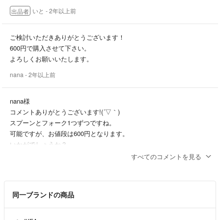
いと
- 2年以上前
出品者
ご検討いただきありがとうございます！
600円で購入させて下さい。
よろしくお願いいたします。
nana
- 2年以上前
nana様
コメントありがとうございます!(´▽｀)
スプーンとフォーク1つずつですね。
可能ですが、お値段は600円となります。
いかがでしょうか？
すべてのコメントを見る
いと
- 2年以上前
出品者
はじめまして。
同一ブランドの商品
スプーンとフォークの4ピースをひとつずつ購入させていただく事は
可能でしょうか？