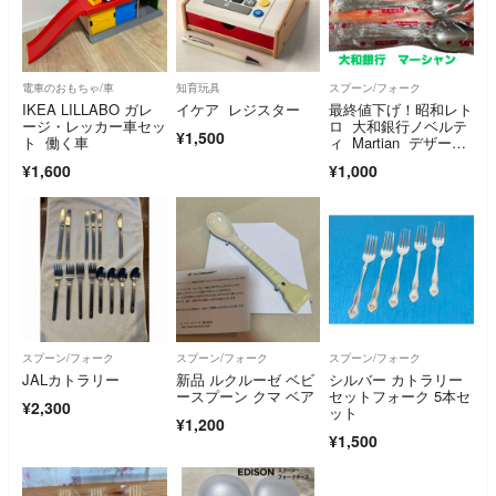
電車のおもちゃ/車
知育玩具
スプーン/フォーク
IKEA LILLABO ガレ
イケア レジスター
最終値下げ！昭和レト
ージ・レッカー車セッ
ロ 大和銀行ノベルテ
¥1,500
ト 働く車
ィ Martian デザート
スプーン 6個入り
¥1,600
¥1,000
スプーン/フォーク
スプーン/フォーク
スプーン/フォーク
JALカトラリー
新品 ルクルーゼ ベビ
シルバー カトラリー
ースプーン クマ ベア
セットフォーク 5本セ
¥2,300
ット
¥1,200
¥1,500