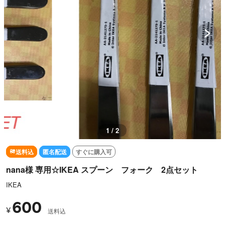
1 / 2
送料込
匿名配送
すぐに購入可
nana様 専用‪☆IKEA スプーン フォーク 2点セット
IKEA
600
¥
送料込