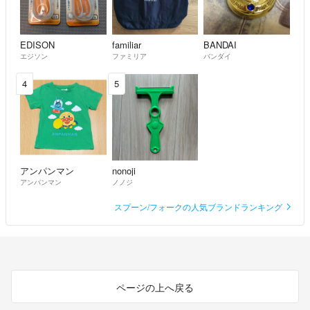
EDISON
familiar
BANDAI
エジソン
ファミリア
バンダイ
4
5
アンパンマン
nonoji
アンパンマン
ノノジ
スプーン/フォークの人気ブランドランキング
ページの上へ戻る