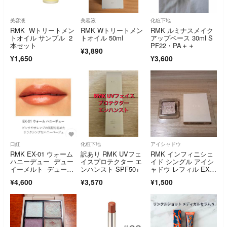
美容液
美容液
化粧下地
RMK Wトリートメン
RMK Wトリートメン
RMK ルミナスメイク
トオイル サンプル 2
トオイル 50ml
アップベース 30ml S
本セット
PF22・PA＋＋
¥3,890
¥1,650
¥3,600
口紅
化粧下地
アイシャドウ
RMK EX-01 ウォーム
訳あり RMK UVフェ
RMK インフィニシェ
ハニーデュー デュー
イスプロテクター エ
イド シングル アイシ
イーメルト デューイ
ンハンスト SPF50+
ャドウ レフィル EX-0
メルト 限定
4 ドラゴン ティアー
¥4,600
¥3,570
¥1,500