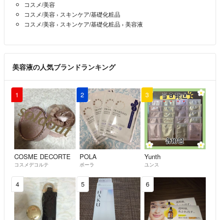
コスメ/美容
コスメ/美容
›
スキンケア/基礎化粧品
コスメ/美容
›
スキンケア/基礎化粧品
›
美容液
美容液の人気ブランドランキング
1
2
3
COSME DECORTE
POLA
Yunth
コスメデコルテ
ポーラ
ユンス
4
5
6