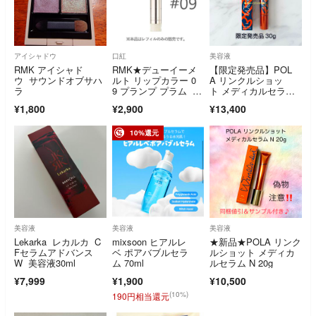
アイシャドウ
口紅
美容液
RMK アイシャド
RMK★デューイーメ
【限定発売品】POL
ウ サウンドオブサハ
ルト リップカラー 0
A リンクルショッ
ラ
9 プランプ プラム レ
ト メディカルセラ
フィル
ム N 30g
¥1,800
¥2,900
¥13,400
10%還元
美容液
美容液
美容液
Lekarka レカルカ C
mixsoon ヒアルレ
★新品★POLA リンク
Fセラムアドバンス
ベ ポアバブルセラ
ルショット メディカ
W 美容液30ml
ム 70ml
ルセラム N 20g
¥7,999
¥1,900
¥10,500
(10%)
190円相当還元