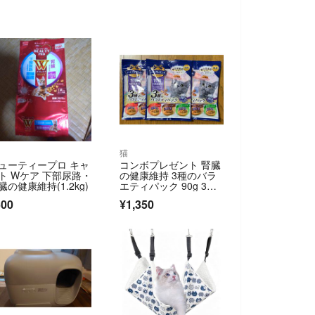
猫
ューティープロ キャ
コンボプレゼント 腎臓
ト Wケア 下部尿路・
の健康維持 3種のバラ
臓の健康維持(1.2kg)
エティパック 90g 3袋
セット 猫用おやつ
500
¥1,350