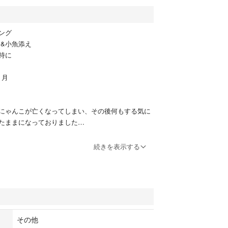
ング
マ&小魚添え
持に
７月
にゃんこが亡くなってしまい、その後何もする気に
たままになっておりました…
味期限が今月でした…
続きを表示する
で、気になさらない方、よろしくお願い致します
します。
しますのでご了承くださいm(_ _)m
その他