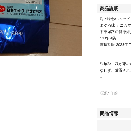
商品説明
海の味わいトッピ
まぐろ味 カニカ
下部尿路の健康維
140g×4袋
賞味期限 2023年
昨年秋、我が家の
なれず、放置され
放置しすぎて、賞
約3年前
自宅保管でしたの
簡易包装で発送致
商品情報
テープを貼って固定