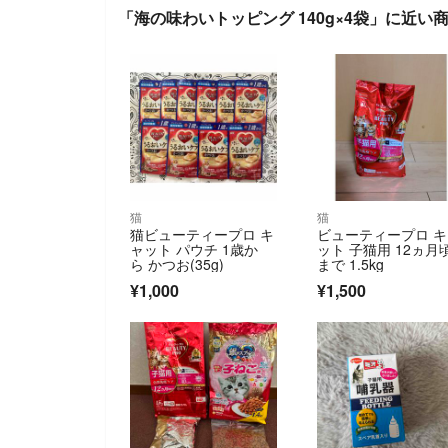
「海の味わいトッピング 140g×4袋」に近い
猫
猫
猫ビューティープロ キ
ビューティープロ 
ャット パウチ 1歳か
ット 子猫用 12ヵ月
ら かつお(35g)
まで 1.5kg
¥1,000
¥1,500