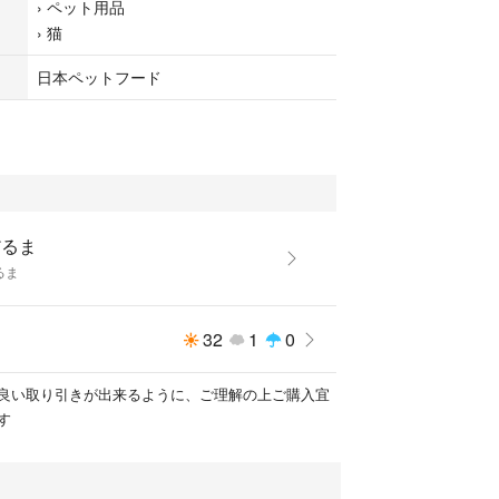
›
ペット用品
›
猫
日本ペットフード
だるま
るま
32
1
0
良い取り引きが出来るように、ご理解の上ご購入宜
す