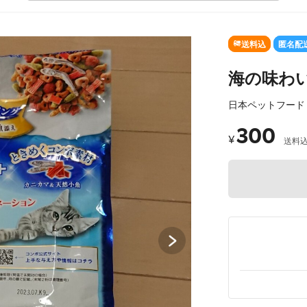
SOLD OUT
送料込
匿名配
海の味わい
日本ペットフード
300
¥
送料