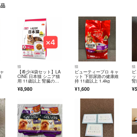
商品
猫
猫
猫
キャ
【希少/4袋セット】LA
ビューティープロ キャ
ビ
頃
CINE 日本猫 シニア猫
ット 下部尿路の健康維
ッ
用 11歳以上 腎臓の健
持 11歳以上 1.4kg
腎
康維持 1.1kg×4個
¥8,980
¥1,600
¥