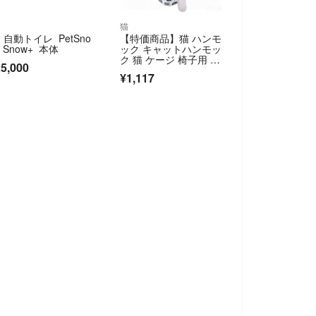
猫
 自動トイレ PetSno
【特価商品】猫 ハンモ
y Snow+ 本体
ック キャットハンモッ
ク 猫 ケージ 椅子用 可
5,000
愛い猫柄
¥1,117