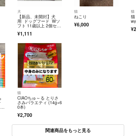
犬
猫
猫
【新品、未開封】犬
ねこり
猫
用 ドッグフード Wソ
w
¥6,000
フト 11歳以上 2個セッ
¥2
ト シニア用
¥1,111
猫
ち
CIAOちゅ～る とりさ
テ
さみバラエティ (14g×6
 中
0本)
¥2,700
関連商品をもっと見る