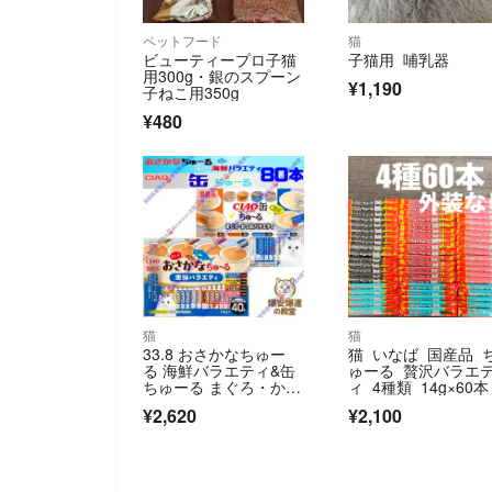
ペットフード
猫
ビューティープロ子猫
子猫用 哺乳器
用300g・銀のスプーン
¥1,190
子ねこ用350g
¥480
猫
猫
33.8 おさかなちゅー
猫 いなば 国産品 
る 海鮮バラエティ&缶
ゅーる 贅沢バラエ
ちゅーる まぐろ・かつ
ィ 4種類 14g×60本
おバラエティ
身のみ
¥2,620
¥2,100