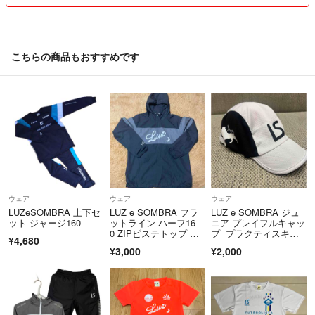
こちらの商品もおすすめです
ウェア
ウェア
ウェア
LUZeSOMBRA 上下セ
LUZ e SOMBRA フラ
LUZ e SOMBRA ジュ
ット ジャージ160
ットライン ハーフ16
ニア プレイフルキャッ
0 ZIPピステトップ ブ
プ プラクティスキャ
¥4,680
ラック×グレー
ップ L2221415 ルース
¥3,000
¥2,000
イソンブラ