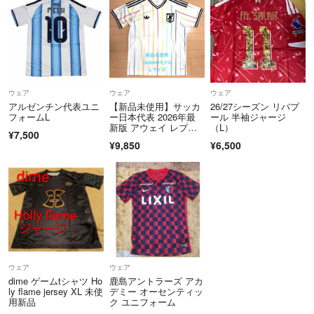
ウェア
ウェア
ウェア
アルゼンチン代表ユニ
【新品未使用】サッカ
26/27シーズン リバプ
フォームL
ー日本代表 2026年最
ール 半袖ジャージ
新版 アウェイ レプリ
（L）
¥7,500
カユニフォーム
¥9,850
¥6,500
ウェア
ウェア
dime ゲームtシャツ Ho
鹿島アントラーズ アカ
ly flame jersey XL 未使
デミー オーセンティッ
用新品
ク ユニフォーム