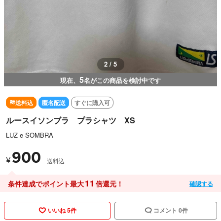
3 / 5
5
現在、
名がこの商品を検討中です
送料込
匿名配送
すぐに購入可
ルースイソンブラ プラシャツ XS
LUZ e SOMBRA
900
¥
送料込
11
条件達成でポイント最大
倍還元！
確認する
いいね 5件
コメント 0件