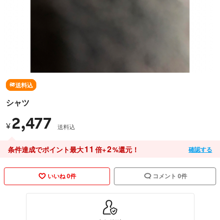
送料込
シャツ
2,477
¥
送料込
11
2
条件達成でポイント最大
倍+
%還元！
確認する
いいね 0件
コメント 0件