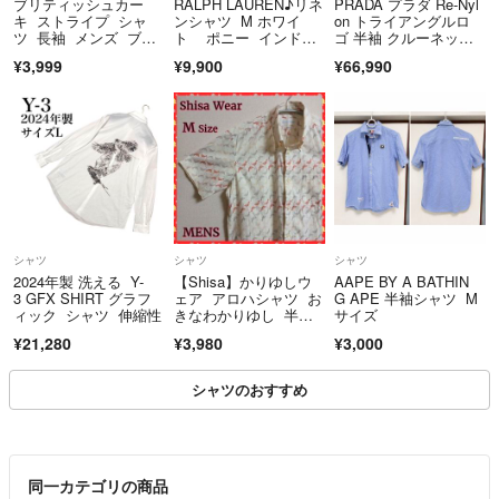
ブリティッシュカー
RALPH LAUREN♪リネ
PRADA プラダ Re-Nyl
キ ストライプ シャ
ンシャツ M ホワイ
on トライアングルロ
ツ 長袖 メンズ ブル
ト ポニー インド
ゴ 半袖 クルーネッ
ー コットン M
製 長袖
ク Tシャツ UJN661 S2
¥3,999
¥9,900
¥66,990
21 11CK
シャツ
シャツ
シャツ
2024年製 洗える Y-
【Shisa】かりゆしウ
AAPE BY A BATHIN
3 GFX SHIRT グラフ
ェア アロハシャツ お
G APE 半袖シャツ M
ィック シャツ 伸縮性
きなわかりゆし 半
サイズ
袖 ✨美品✨
¥21,280
¥3,980
¥3,000
シャツのおすすめ
同一カテゴリの商品