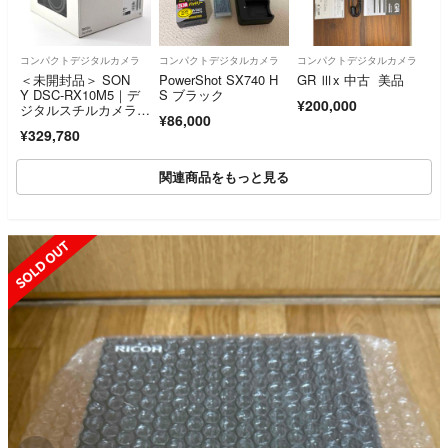
コンパクトデジタルカメラ
コンパクトデジタルカメラ
コンパクトデジタルカメラ
＜未開封品＞ SON
PowerShot SX740 H
GR Ⅲx 中古 美品
Y DSC-RX10M5｜デ
S ブラック
¥200,000
ジタルスチルカメラ｜
¥86,000
高性能コンパクトデジ
¥329,780
タルカメラ｜新品未開
封｜付属品完備
関連商品をもっと見る
SOLD OUT