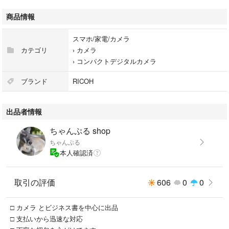
5ミリ判換算で40mm相当の標準画角が得られ、従来のGRシリーズが搭載
商品情報
している遠近感を強調しやすい28mm相当の画角とは異なり、パースペク
ティブが少なく自然な遠近感の新たな視野でのスナップ撮影に対応。非球
スマホ/家電/カメラ
面レンズ2…
カテゴリ
›
カメラ
›
コンパクトデジタルカメラ
シリーズ名：リコー GR
代表カラー：ブラック
ブランド
RICOH
台数：1.0 台
有効画素数（メイン）：2424.0 万画素
出品者情報
Wi-Fi対応：有
タッチパネル機能：有
ちゃんぷる shop
最短撮影距離（標準）：12.0 cm
ちゃんぷる
手ブレ補正機能：有
本人確認済
発売年月日：2021/10/01
防塵：無
防滴・防水機能：有
取引の評価
606
0
0
撮像素子サイズ：フォーサーズ以外
シャッタースピード最高値：4000.0
□ カメラ とビジネス書を中心に出品
バリアングル液晶：無
□ 支払いから迅速な対応
顔認識機能：有