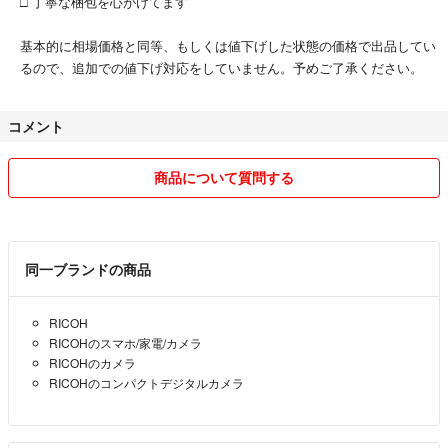
□ 丁寧な梱包を心がけてます
本体重量：232.0 g
GPS対応：無
基本的に相場価格と同等、もしくは値下げした状態の価格で出品してい
動画記録画素数：1920X1080
るので、追加での値下げ対応をしていません。予めご了承ください。
SDカード対応：SDメモリーカード
撮影可能枚数：200.0 枚
対応電池タイプ：リチウムイオン電池
コメント
Bluetooth対応：Bluetooth
商品について質問する
#RICOH
#スマホ/家電/カメラ
#カメラ
#コンパクトデジタルカメラ
同一ブランドの商品
RICOH
RICOHのスマホ/家電/カメラ
RICOHのカメラ
RICOHのコンパクトデジタルカメラ