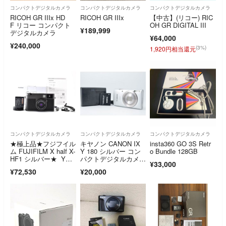
コンパクトデジタルカメラ
コンパクトデジタルカメラ
コンパクトデジタルカメラ
RICOH GR IIIx HD
RICOH GR IIIx
【中古】(リコー) RIC
F リコー コンパクト
OH GR DIGITAL III
¥189,999
デジタルカメラ
¥64,000
¥240,000
(3%)
1,920円相当還元
コンパクトデジタルカメラ
コンパクトデジタルカメラ
コンパクトデジタルカメラ
★極上品★フジフイル
キヤノン CANON IX
insta360 GO 3S Retr
ム FUJIFILM X half X-
Y 180 シルバー コン
o Bundle 128GB
HF1 シルバー★ YMA
パクトデジタルカメ
¥33,000
1869＃60
ラ B4628 #0
¥72,530
¥20,000