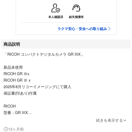
本人確認済
紛失補償有
ラクマ安心・安全への取り組み
商品説明
「RICOH コンパクトデジタルカメラ GR IIIX」
新品未使用
RICOH GR Ⅲx
RICOH GR Ⅲ x
2025年8月リコーイメージングにて購入
保証書(印あり)付属
RICOH
型番：GR IIIX
カラー：ブラック
続きを表示する
12ヶ月前
高性能化と薄型化を両立した新開発の“GR LENS 26.1mm F2.8”を搭載。3