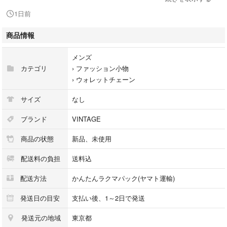
実際に経年変化同様に真鍮無垢の酸化による質感の変化のため色味が剥げ
1日前
ることはありません。
貴重な味のある経年変化モノです。
商品情報
真鍮は使うほど味わいが出るため、経年変化を楽しめますが、最初から同
メンズ
等の質感で、なおかつハンドメイドのため、唯一無二のモノとなります。
カテゴリ
›
ファッション小物
›
ウォレットチェーン
こちらの商品は酸化具合やヴィンテージ加工傷など一点ずつ違いますが、
個性として楽しんでください。
サイズ
なし
使い込むことでさらに経年変化を楽しめるかと思います。
ブランド
VINTAGE
フック部分にはリングとナスカン3個がついているため、キー等を引っか
商品の状態
新品、未使用
けるにはちょうど良いと思います。
配送料の負担
送料込
ベルトではなく、ベルトループにも着ける事が可能です。写真のウォレッ
トに繋いでいるナスカンは高級感のあるデザインとなっています。
配送方法
かんたんラクマパック(ヤマト運輸)
チェーンは編み込みタイプで極太で無骨なデザインで重量感もあります。
発送日の目安
支払い後、1～2日で発送
発送元の地域
東京都
【サイズ】全長48cm