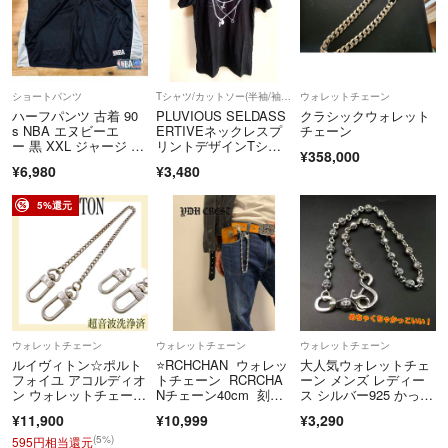
来ない場合、おおよそのお支払日のご連絡をお願いいたします。
■素人採寸ですので若干の誤差はご了承ください
■ハンドメイド商品が基本となり、完璧な商品でないかもしれません
ショートパンツ
Tシャツ/カットソー(半袖/袖なし)
ウォレットチェーン
ハーフパンツ 古着 90
PLUVIOUS SELDASS
クラシックウォレット
が、精一杯に製作しております。もし完璧を求められる方は大変恐縮で
s NBA エヌビーエ
ERTIVEネックレスプ
チェーン
すが、ご購入はお控え頂きますようお願い致します。
ー 黒 XXL ジャージ シ
リントデザインTシャ
¥358,000
ョーツ
ツ
¥6,980
¥3,480
気持ちの良い取引ができる様に頑張りますのでよろしくお願いします☺
5%還元
ウォレットチェーン
ウォレットチェーン
ウォレットチェーン
ルイヴィトン☆ポルト
⭐️RCHCHAN ウォレッ
大人気ウォレットチェ
フォイユ アコルディオ
トチェーン RCRCHA
ーン メンズ レディー
ン ウォレットチェーン
Nチェーン40cm 刻印
ス シルバー925 かっこ
LV 1935A
有り
いい ダガー フレア
¥11,900
¥10,999
¥3,290
(5%)
595円相当還元