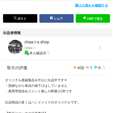
購入の流れを確認する
【素材】真鍮 ※ヴィンテージ加工
【パーツ】
ポスト
シェア
LINEで送る
チェーン:35cm
編み込みタイプ チェーン幅:10mm
出品者情報
フック:6cm
リング:3cm
chaa☆s shop
フック側ナスカン(小):3cm 3個
Chaa☆
ウォレット側レバーナスカン:6cm
本人確認済
【重さ】140g
取引の評価
432
1
0
【カラー】ゴールド ※ヴィンテージ加工
オリジナル真鍮製品を中心に出品中です✴️
・恐縮ながら単品の値下げはしていません
※個人での計測のため、サイズ・重さの差異がある場合がございます。
・夜間早朝含めコメント無しの即購入OKです
現物を撮影していますが、色味は写真と差異がある場合がございます。ご
出品商品の多くはハンドメイドのオリジナルです。
理解をお願いいたします。