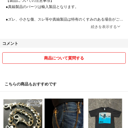
【製品についての注意事項】
#アメカジ
●真鍮製品のパーツは輸入製品となります。
#ゴローズ
#クロムハーツ
●ズレ、小さな傷、スレ等や真鍮製品は特有のくすみのある場合がござ
#古着
います。
続きを表示する
#真鍮
#シルバー
●ご覧頂いているパソコン・モニター等により実際の商品と色味が多少
コメント
#ウォレットチェーン
異なる場合がございます。
#テンダーロイン
#Calee
●ヴィンテージ加工品は商品ごとに加工具合が違います。
商品について質問する
#AMPJAPAN
酸化具合(緑・黒など酸化錆含む)、加工傷などは、一点ものの特徴で
22
す。個性としてお楽しみ下さい。
●お客様都合による返品、交換、返金は行っておりません。併せて商品
こちらの商品もおすすめです
発送後のお客様都合による取引キャンセルは受け付けておりません。
●商品注意事項や上記理由等以外での不良品などはご対応致しますの
で、必ず【評価前】にご連絡ください。メッセージを含めて取引完了後
のご対応は出来ません。
●画像や商品説明文の流出、転用は禁止しております。画像に関しては