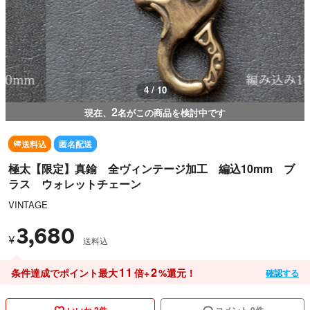
4 / 10
2
現在、
名がこの商品を検討中です
送料込
匿名配送
極太【限定】真鍮 全ヴィンテージ加工 編込10mm ブ
ラス ウォレットチェーン
VINTAGE
3,680
¥
送料込
11
2
条件達成でポイント最大
倍+
%還元！
確認する
いいね 2件
コメント 0件