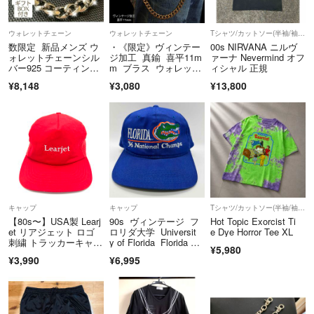
当方で撮影しているため著作権があり、こちらで気付いた場合には、メ
ルカリ管理者側に通報させて頂きます。
ウォレットチェーン
ウォレットチェーン
Tシャツ/カットソー(半袖/袖なし)
数限定 新品メンズ ウ
・《限定》ヴィンテー
00s NIRVANA ニルヴ
【取引・値引きについて】
ォレットチェーンシル
ジ加工 真鍮 喜平11m
ァーナ Nevermind オフ
バー925 コーティン
m ブラス ウォレット
ィシャル 正規
グ ロング
チェーン
¥8,148
¥3,080
¥13,800
■コメントなしの即購入可能です。
■単品のお値引きはしておりません。
■単品でのお値引き交渉コメントを頂いた場合、ご対応できませんので
一定の時間経過後、削除させていただくことがございます。
■2品以上同時購入で1品100円づつのお値引きをしております。購入前
に必ずメッセージでご連絡をお願いいたします。
キャップ
キャップ
Tシャツ/カットソー(半袖/袖なし)
【80s〜】USA製 Learj
90s ヴィンテージ フ
Hot Topic Exorcist Ti
■パーツのみの販売はしておりません。商品をご購入の際、チャームや
et リアジェット ロゴ
ロリダ大学 Universit
e Dye Horror Tee XL
パーツの追加購入は可能な場合もございますのでご相談ください。
刺繍 トラッカーキャッ
y of Florida Florida Ga
¥5,980
プ 帽子 ５パネル ビン
tors ベースボールキャ
¥3,990
¥6,995
テージ メッシュキャッ
ップ
■商品のカスタムのご相談も有料にて一部お受け付けしております。
プ
■コンビニ/ATM支払いをご選択された場合、ご購入日中のお支払いが出