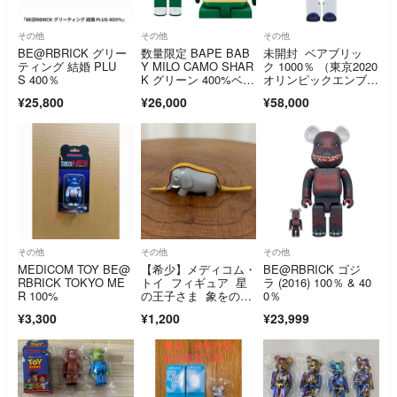
その他
その他
その他
BE@RBRICK グリー
数量限定 BAPE BAB
未開封 ベアブリッ
ティング 結婚 PLU
Y MILO CAMO SHAR
ク 1000％ （東京2020
S 400％
K グリーン 400%ベア
オリンピックエンブレ
ブリック/未使用
ム）
¥25,800
¥26,000
¥58,000
その他
その他
その他
MEDICOM TOY BE@
【希少】メディコム・
BE@RBRICK ゴジ
RBRICK TOKYO ME
トイ フィギュア 星
ラ (2016) 100％ & 40
R 100%
の王子さま 象をのん
0％
だ蟒蛇
¥3,300
¥1,200
¥23,999