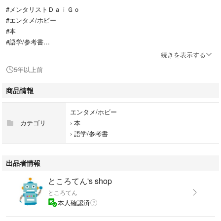
#メンタリストＤａｉＧｏ
#エンタメ/ホビー
#本
#語学/参考書
#BOOK
続きを表示する
5年以上前
商品情報
エンタメ/ホビー
カテゴリ
›
本
›
語学/参考書
出品者情報
ところてん's shop
ところてん
本人確認済