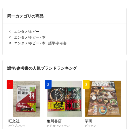
同一カテゴリの商品
エンタメ/ホビー
エンタメ/ホビー
›
本
エンタメ/ホビー
›
本
›
語学/参考書
語学/参考書の人気ブランドランキング
1
2
3
旺文社
角川書店
学研
オウブンシャ
カドカワショテン
ガッケン