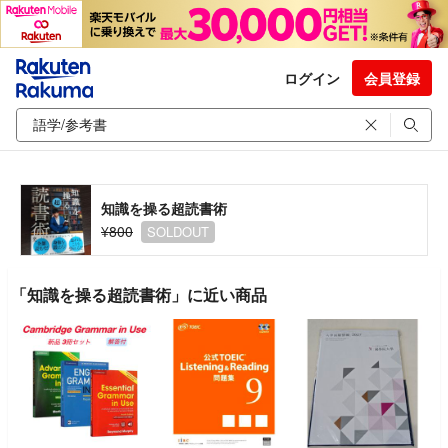
ログイン
会員登録
知識を操る超読書術
¥800
SOLDOUT
「知識を操る超読書術」に近い商品