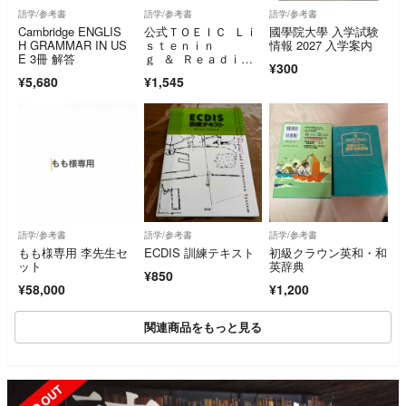
語学/参考書
語学/参考書
語学/参考書
Cambridge ENGLIS
公式ＴＯＥＩＣ Ｌｉ
國學院大學 入学試験
H GRAMMAR IN US
ｓｔｅｎｉｎ
情報 2027 入学案内
E 3冊 解答
ｇ ＆ Ｒｅａｄｉｎ
¥300
ｇ問題集(９)／Ｅｄｕ
¥5,680
¥1,545
ｃａｔｉｏｎａｌ Ｔ
ｅｓｔｉｎｇ Ｓｅｒ
ｖｉｃｅ(著者)
語学/参考書
語学/参考書
語学/参考書
もも様専用 李先生セ
ECDIS 訓練テキスト
初級クラウン英和・和
ット
英辞典
¥850
¥58,000
¥1,200
関連商品をもっと見る
SOLD OUT