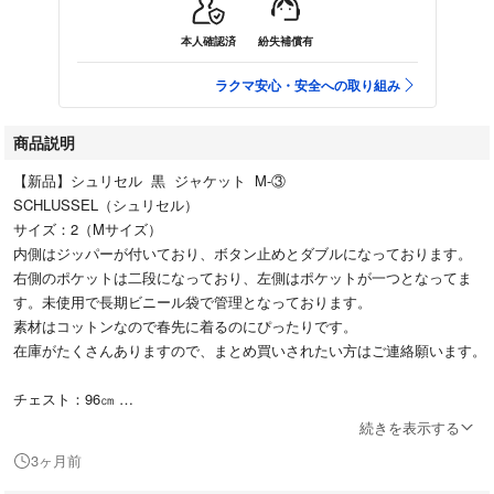
本人確認済
紛失補償有
ラクマ安心・安全への取り組み
商品説明
【新品】シュリセル 黒 ジャケット M-③
SCHLUSSEL（シュリセル）
サイズ：2（Mサイズ）
内側はジッパーが付いており、ボタン止めとダブルになっております。
右側のポケットは二段になっており、左側はポケットが一つとなってま
す。未使用で長期ビニール袋で管理となっております。
素材はコットンなので春先に着るのにぴったりです。
在庫がたくさんありますので、まとめ買いされたい方はご連絡願います。
チェスト：96㎝
ウエスト：86㎝
続きを表示する
身丈：68㎝
3ヶ月前
袖長さ：63㎝