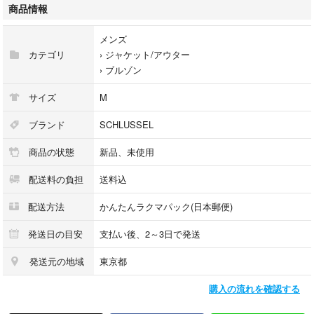
肩幅：44㎝
商品情報
表地：コットン100％
バイピング部分：合成皮革
メンズ
裏地：ポリエステル100％
カテゴリ
›
ジャケット/アウター
定価：13650円
›
ブルゾン
カラー...ブラック
サイズ
M
素材...コットン
柄...無地
ブランド
SCHLUSSEL
サイズ...M
商品の状態
新品、未使用
素材...綿
季節...春夏
配送料の負担
送料込
配送方法
かんたんラクマパック(日本郵便)
発送日の目安
支払い後、2～3日で発送
発送元の地域
東京都
購入の流れを確認する