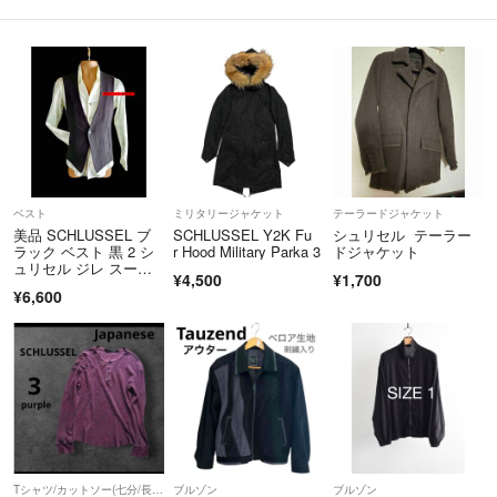
ベスト
ミリタリージャケット
テーラードジャケット
美品 SCHLUSSEL ブ
SCHLUSSEL Y2K Fu
シュリセル テーラー
ラック ベスト 黒 2 シ
r Hood Military Parka 3
ドジャケット
ュリセル ジレ スー
¥4,500
¥1,700
ツ M
¥6,600
Tシャツ/カットソー(七分/長袖)
ブルゾン
ブルゾン