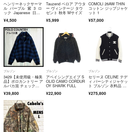
ヘンリーネックサーマ
Tauzend ベロア アウタ
COMOLI 26AW THIN
ル パープル 紫 3 ロ
ー ヴィンテージ タウ
コットン ジップジャケ
ック Japanese 日本
ゼント 秋冬 Mサイズ
ット 1
ブランド
¥4,500
¥5,999
¥57,000
ブルゾン
ブルゾン
ブルゾン
3429【未使用級・極美
アベイシングエイプ S
セリーヌ CELINE テデ
品】ポロカントリー ア
OLID CAMO CORDUR
ィ バーシティジャケッ
ルパカ混 チェック
OY SHARK FULL
ト ブルゾン 衣料品 ア
柄 ブルゾン
ウター ウール レザ
¥39,800
¥22,900
¥275,800
ー メンズ ネイビー
系 / ホワイト系 2V29V
896C 【中古】