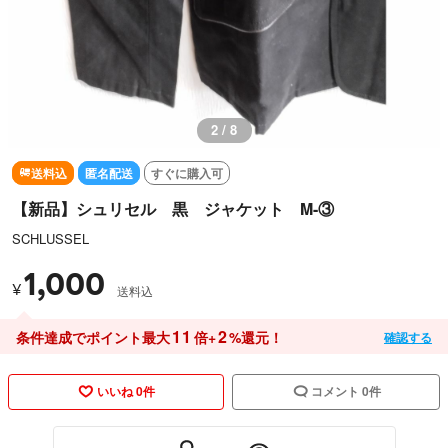
2 / 8
送料込
匿名配送
すぐに購入可
【新品】シュリセル 黒 ジャケット M-③
SCHLUSSEL
1,000
¥
送料込
11
2
条件達成でポイント最大
倍+
%還元！
確認する
いいね 0件
コメント 0件