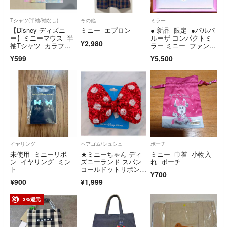
Tシャツ(半袖/袖なし)
その他
ミラー
【Disney ディズニ
ミニー エプロン
● 新品 限定 ●パルパ
ー】ミニーマウス 半
ルーザ コンパクトミ
¥2,980
袖Tシャツ カラフ
ラー ミニー ファンダ
ル S
ーランド ディズニ
¥599
¥5,500
ー ディズニーラン
ド ガラスの靴 ミラ
ー
イヤリング
ヘアゴム/シュシュ
ポーチ
未使用 ミニーリボ
★ミニーちゃん ディ
ミニー 巾着 小物入
ン イヤリング ミン
ズニーランド スパン
れ ポーチ
ト
コールドットリボンヘ
¥700
アゴム ヘアポニー★
¥900
¥1,999
3%還元