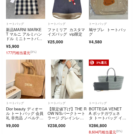
トートバッグ
トートバッグ
トートバッグ
新品MARNI MARKE
ファミリア カスタマ
鳩サブレ トートバッ
T マルニ アルミハン
イズバッグ vip限定
グ
ドル ミニトートバッ
¥25,000
¥4,580
グ
¥5,900
(3%)
177円相当還元
3%還元
トートバッグ
トートバッグ
トートバッグ
Dior beauty ディオー
【限定値下げ】THE R
BOTTEGA VENET
ル トートバッグ 会員
OW N/Sパークトート
A ボッテガヴェネ
礼 非売品 ノベルテ
ラージ グレインレザ
タ トートバッグ イン
ィ 入手困難
ーアイボリー
トレチャート
¥9,000
¥238,000
¥286,800
(3%)
8,604円相当還元