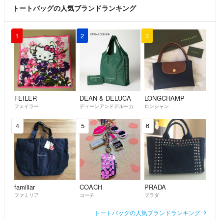
トートバッグの人気ブランドランキング
1
2
3
FEILER
DEAN & DELUCA
LONGCHAMP
フェイラー
ディーンアンドデルーカ
ロンシャン
4
5
6
familiar
COACH
PRADA
ファミリア
コーチ
プラダ
トートバッグの人気ブランドランキング