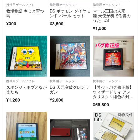
携帯用ゲームソフト
携帯用ゲームソフト
携帯用ゲームソフト
牧場物語 キミと育つ
DS ポケモン ダイヤモ
マール王国の人形
島
ンド パール セット
姫 天使が奏でる愛の
うた DS
¥300
¥3,500
¥1,500
携帯用ゲームソフト
携帯用ゲームソフト
携帯用ゲームソフト
スポンジ・ボブとなか
DS 天元突破グレンラ
【希少・バグ修正版】
またち
ガン
ウィザードリィ アス
タリスク～緋色の封印
¥1,280
¥2,000
～ ニンテンドーDS ソ
¥68,800
フトのみ