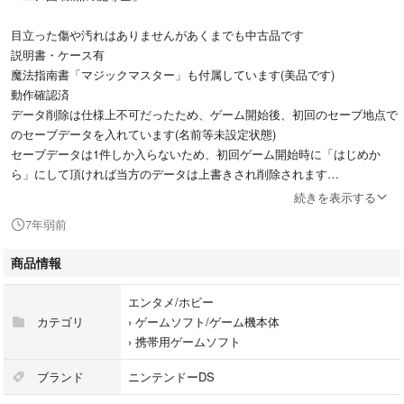
目立った傷や汚れはありませんがあくまでも中古品です
説明書・ケース有
魔法指南書「マジックマスター」も付属しています(美品です)
動作確認済
データ削除は仕様上不可だったため、ゲーム開始後、初回のセーブ地点で
のセーブデータを入れています(名前等未設定状態)
セーブデータは1件しか入らないため、初回ゲーム開始時に「はじめか
ら」にして頂ければ当方のデータは上書きされ削除されます
続きを表示する
他にもDSソフト数点出品しております
7年弱前
2点以上まとめてご購入の場合お値引も検討致しますのでご相談下さい
商品情報
ご不明点・ご質問等あればお気軽にコメント欄からご連絡下さい
エンタメ/ホビー
Nintendo DS ニンテンドーDS
カテゴリ
›
ゲームソフト/ゲーム機本体
›
携帯用ゲームソフト
レベルファイブ スタジオジブリ 久石譲
ブランド
ニンテンドーDS