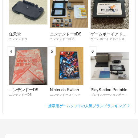
任天堂
ニンテンドー3DS
ゲームボーイアドバンス
ニンテンドウ
ニンテンドー3DS
ゲームボーイアドバンス
4
5
6
ニンテンドーDS
Nintendo Switch
PlayStation Portable
ニンテンドーDS
ニンテンドースイッチ
プレイステーションポータブル
携帯用ゲームソフトの人気ブランドランキング