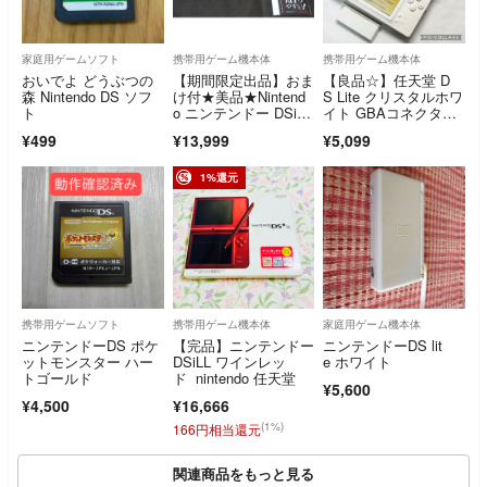
家庭用ゲームソフト
携帯用ゲーム機本体
携帯用ゲーム機本体
おいでよ どうぶつの
【期間限定出品】おま
【良品☆】任天堂 D
森 Nintendo DS ソフ
け付★美品★Nintend
S Lite クリスタルホワ
ト
o ニンテンドー DSi L
イト GBAコネクタカ
L ワインレッド
バー 動作確認済み 動
¥499
¥13,999
¥5,099
作良好 ニンテンドー
1%還元
携帯用ゲームソフト
携帯用ゲーム機本体
家庭用ゲーム機本体
ニンテンドーDS ポケ
【完品】ニンテンドー
ニンテンドーDS lit
ットモンスター ハー
DSiLL ワインレッ
e ホワイト
トゴールド
ド nintendo 任天堂
¥5,600
¥4,500
¥16,666
(1%)
166円相当還元
関連商品をもっと見る