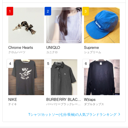
1
2
3
Chrome Hearts
UNIQLO
Supreme
クロムハーツ
ユニクロ
シュプリーム
4
5
6
NIKE
BURBERRY BLACK LABEL
W)taps
ナイキ
バーバリーブラックレーベル
ダブルタップス
Tシャツ/カットソー(七分/長袖)の人気ブランドランキング