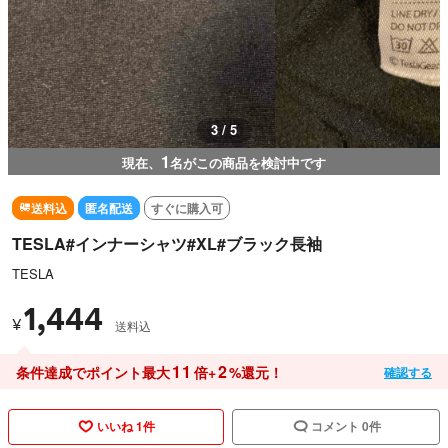
3 / 5
1
現在、
名がこの商品を検討中です
送料込
匿名配送
すぐに購入可
TESLA#インナーシャツ#XL#ブラック長袖
TESLA
1,444
¥
送料込
11
2
条件達成でポイント最大
倍+
%還元！
確認する
いいね 1件
コメント 0件