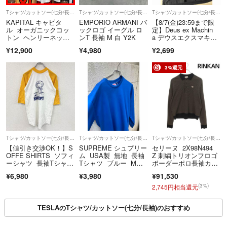
Tシャツ/カットソー(七分/長袖)
Tシャツ/カットソー(七分/長袖)
Tシャツ/カットソー(七分/長袖)
KAPITAL キャピタ
EMPORIO ARMANI バ
【8/7(金)23:59まで限
ル オーガニックコッ
ックロゴ イーグル ロ
定】Deus ex Machin
トン ヘンリーネッ
ンT 長袖 M 白 Y2K
a デウスエクスマキ
ク 七分丈 サーマ
ナ 長袖Tシャツ ロン
¥12,900
¥4,980
¥2,699
ル 3 ホワイト
T ブラック Mサイズ 黒
3%還元
Tシャツ/カットソー(七分/長袖)
Tシャツ/カットソー(七分/長袖)
Tシャツ/カットソー(七分/長袖)
【値引き交渉OK！】S
SUPREME シュプリー
セリーヌ 2X98N494
OFFE SHIRTS ソフィ
ム USA製 無地 長袖
Z 刺繍トリオンフロゴ
ーシャツ 長袖Tシャ
Tシャツ ブルー Mサ
ボーダーポロ長袖カッ
ツ/ロンT ラグラン ス
イズ
トソー メンズ S
¥6,980
¥3,980
¥91,530
ヌーピー 黄色 イエロ
ー Lサイズ 古着
(3%)
2,745円相当還元
TESLAのTシャツ/カットソー(七分/長袖)のおすすめ