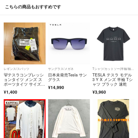
こちらの商品もおすすめです
レギンス/スパッツ
サングラス/メガネ
Tシャツ/カットソー(半袖/袖なし)
🐻テスラコンプレッシ
日本未発売Tesla サン
TESLA テスラ モデル
ョンタイツ メンズ ス
グラス
3 Y X メンズ 半袖 Tシ
ポーツタイツ サイズX
ャツ ブラック 速乾
¥14,990
L 黒色 未使用
¥1,400
¥3,960