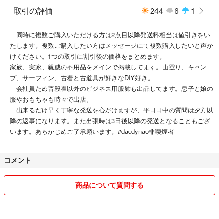
取引の評価
244
6
1
同時に複数ご購入いただける方は2点目以降発送料相当は値引きをい
たします。複数ご購入したい方はメッセージにて複数購入したいと声か
けください。1つの取引に割引後の価格をまとめます。
家族、実家、親戚の不用品をメインで掲載してます。山登り、キャン
プ、サーフィン、古着と古道具が好きなDIY好き。
会社員ため普段着以外のビジネス用服飾も出品してます。息子と娘の
服やおもちゃも時々で出店。
出来るだけ早く丁寧な発送を心がけますが、平日日中の質問は夕方以
降の返事になります。また出張時は3日後以降の発送となることもござ
います。あらかじめご了承願います。#daddynao非喫煙者
コメント
商品について質問する