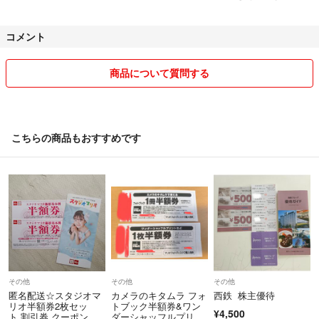
ました。
コメント
☆出来る限りお安く出品させて頂いてますので、低価格でのお値引きや
極端な値引きの交渉はご遠慮お願い致します。
（コメントの返信をお断りさせて頂く場合があります）
商品について質問する
★発送方法が未定の場合でも、普通郵便での発送にさせて頂く場合があ
ります。
こちらの商品もおすすめです
★購入後に発送を急がれる方は、予め購入前にご連絡お願い致します。
別途送料（速達等）がかかる場合や曜日指定等は送料込で出品させて頂
いている為に基本的にお断りさせて頂きますのでご了承お願い致しま
す。
【発送予定日に関しまして】
発送予定日は長めにしてますが、子供が病気などの特別な場合以外は、
通常は3日以内を目安に発送させて頂いてます。
その他
その他
その他
匿名配送☆スタジオマ
カメラのキタムラ フォ
西鉄 株主優待
リオ半額券2枚セッ
トブック半額券&ワン
¥4,500
ト 割引券 クーポン
ダーシャッフルプリン