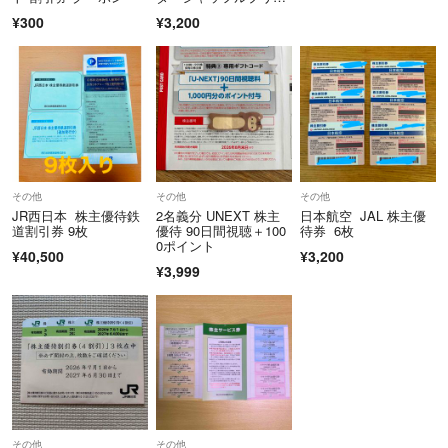
ト 1枚半額券
¥300
¥3,200
その他
その他
その他
JR西日本 株主優待鉄
2名義分 UNEXT 株主
日本航空 JAL 株主優
道割引券 9枚
優待 90日間視聴＋100
待券 6枚
0ポイント
¥40,500
¥3,200
¥3,999
その他
その他