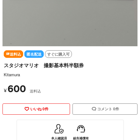
送料込
匿名配送
すぐに購入可
スタジオマリオ 撮影基本料半額券
Kitamura
600
¥
送料込
いいね 0件
コメント 0件
本人確認済
紛失補償有