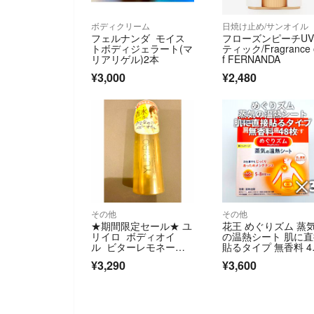
ボディクリーム
日焼け止め/サンオイル
フェルナンダ モイス
フローズンピーチU
トボディジェラート(マ
ティック/Fragrance 
リアリゲル)2本
f FERNANDA
¥3,000
¥2,480
その他
その他
★期間限定セール★ ユ
花王 めぐりズム 蒸
リイロ ボディオイ
の温熱シート 肌に
ル ビターレモネー
貼るタイプ 無香料 4
ド 100ml
枚
¥3,290
¥3,600