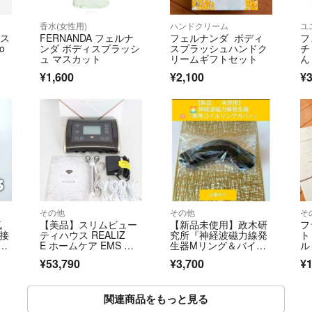
香水(女性用)
ハンドクリーム
ユ
Vス
FERNANDA フェルナ
フェルナンダ ボディ
フ
o
ンダ ボディスプラッシ
スプラッシュハンドク
チ
ュ マスカット
リームギフトセット
ん
ラ
¥1,600
¥2,100
¥3
その他
その他
そ
気
【美品】スリムビュー
【新品未使用】政木研
フ
直接
ティハウス REALIZ
究所『神経波磁力線発
ト
8
E ホームケア EMS テ
生器Mリング＆バイ
ル
クノリンク 美容機
オ イーザー専用コイル
ー
¥53,790
¥3,700
¥1
器 リアライズ 本体
リングカバー』政木和
三⭐パルス磁気⭐f分の1
ゆらぎ
関連商品をもっと見る