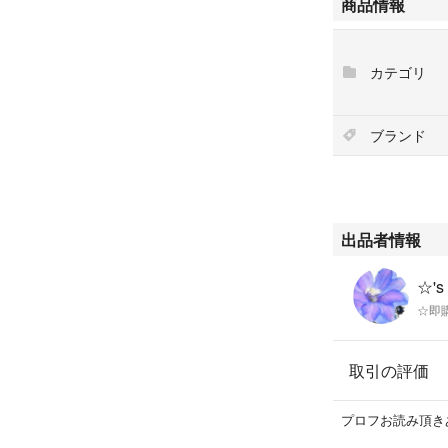
商品情報
アンバーなどの深
カテゴリ
ブランド
出品者情報
☆'s
☆即
取引の評価
プロフお読み頂き