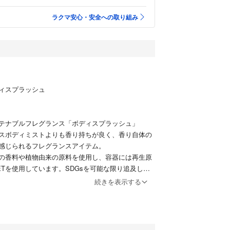
ラクマ安心・安全への取り組み
ィスプラッシュ
テナブルフレグランス「ボディスプラッシュ」
スボディミストよりも香り持ちが良く、香り自体の
感じられるフレグランスアイテム。
の香料や植物由来の原料を使用し、容器には再生原
ETを使用しています。SDGsを可能な限り追及し取
器もトータルに対応した「サスティナブルフレグラ
続きを表示する
フリージアの香りをトップに、その後オレンジとピ
甘さがふっと香ります。ラストにはシダーウッドや