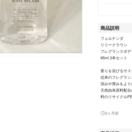
商品説明
フェルナンダ
リリークラウン
フレグランスボデ
95ml 2本セット
香りを浴びるサス
従来のフレグラン
深みや厚みをより
天然由来原料配合
料のリサイクルP
り入れ、中身も容
ンス」です。
2ヶ月前
華やかなリリーや
オニーの控えめな