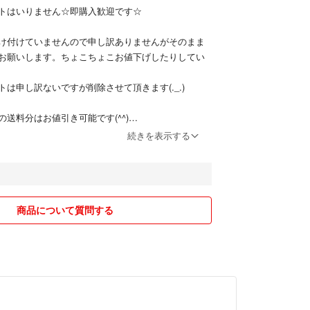
トはいりません☆即購入歓迎です☆
け付けていませんので申し訳ありませんがそのまま
お願いします。ちょこちょこお値下げしたりしてい
は申し訳ないですが削除させて頂きます(._.)
送料分はお値引き可能です(^^)
続きを表示する
数などご相談ください！
々対応させていただきますが割高になります。
でしたら対応致します。
商品について質問する
手数料がありますので割高になります。
クがない商品は説明文に記載しておりますのでご確
次第出品終わりです(*ᴗ͈ˬᴗ͈)⁾⁾⁾