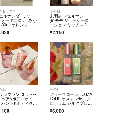
ニセックス
その他
ェルナンダ リッ
未開封 フェルナン
 オーデコロン みか
ダ モモ ジューシーロ
 30ml オレンジ ド
ーション リッチスタイ
イウッディ
リングミスト
,330
¥2,150
の他
その他
ランフラン 3点セッ
ジョーマローン JO MA
 ヘア&ボディオイ
LONE オスマンサスブ
 ハンド&ボディクリ
ロッサム シルクブロッ
ム ボディミスト
サム 2点セット
,100
¥6,000