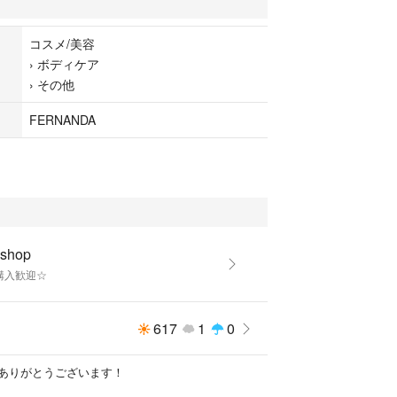
い香りへと変化していく、上品な香り。
コスメ/美容
›
ボディケア
›
その他
FERNANDA
 shop
購入歓迎☆
617
1
0
ありがとうございます！