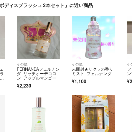
ボディスプラッシュ 2本セット」に近い商品
その他
その他
そ
フェ
FERNANDAフェルナン
未開封★サクラの香り
フ
プラ
ダ リッチオーデコロ
ミスト フェルナンダ
ン
スム
ン アップルマンゴー
¥1,100
¥2
¥2,230