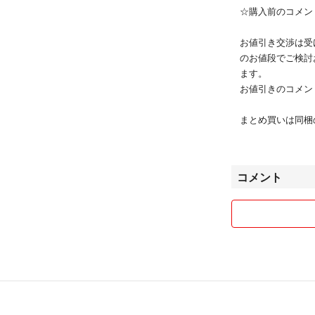
☆購入前のコメン
お値引き交渉は受
のお値段でご検討
ます。
お値引きのコメント
まとめ買いは同梱の
商品組み合わせ、
2個~でしたら色
コメント
取り置きは3日間
単品の場合も送料
※外装のシュリン
認お願いします。
お手元の商品がなくなり