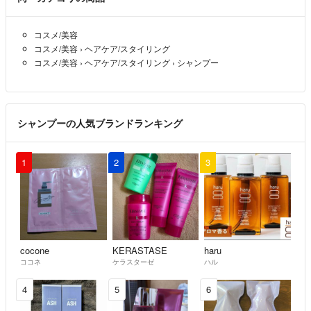
コスメ/美容
コスメ/美容
›
ヘアケア/スタイリング
コスメ/美容
›
ヘアケア/スタイリング
›
シャンプー
シャンプーの人気ブランドランキング
1
2
3
cocone
KERASTASE
haru
ココネ
ケラスターゼ
ハル
4
5
6