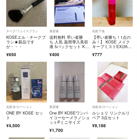
チーク/フェイスブラシ
美容液
化粧下地
KOSEエル・チークブ
送料無料 早い者勝
【早い者勝ち！1点の
ラシ★新品です
ち 人気 薬用導入美容
み！】 KOSE メイク
が・・・
液 5パックセット KO
キープミストEX(35m
SE
l)
¥650
¥400
¥777
化粧水/ローション
美容液
化粧水/ローション
ONE BY KOSE セッ
One BY KOSEワンバ
ルシェリ リンクルリ
ト
イコーセーメラノショ
ペア 3点セット
ットPミニサイズ
¥4,500
¥9,188
¥1,700