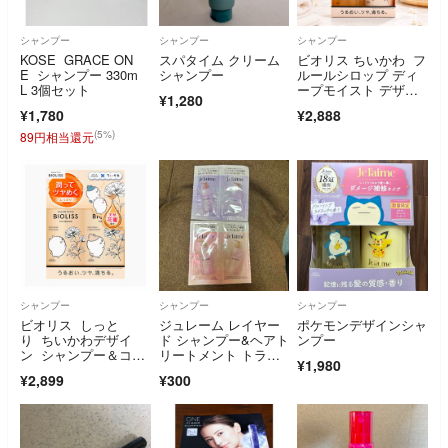
シャンプー
シャンプー
シャンプー
KOSE GRACE ON
スパタイム クリーム
ビオリス ちいかわ フ
E シャンプー 330m
シャンプー
ルールシロップ ディ
L 3個セット
ープモイスト デザイ
¥1,280
ンポンプ セット
¥1,780
¥2,888
(5%)
89円相当還元
シャンプー
シャンプー
シャンプー
ビオリス しっと
ジュレーム レイヤー
ポケモンデザインシャ
り ちいかわデザイ
ド シャンプー&ヘアト
ンプー
ン シャンプー＆コン
リートメント トライ
¥1,980
ディショナー
アルセット (スム
¥2,899
¥300