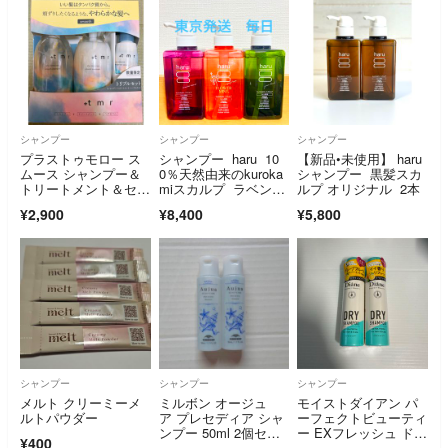
シャンプー
シャンプー
シャンプー
プラストゥモロー ス
シャンプー haru 10
【新品•未使用】 haru
ムース シャンプー＆
0％天然由来のkuroka
シャンプー 黒髪スカ
トリートメント＆セラ
miスカルプ ラベンダ
ルプ オリジナル 2本
ム
ー フラワーミン
¥2,900
¥8,400
¥5,800
ト グリーン 3本セッ
ト
シャンプー
シャンプー
シャンプー
メルト クリーミーメ
ミルボン オージュ
モイストダイアン パ
ルトパウダー
ア プレセディア シャ
ーフェクトビューティ
ンプー 50ml 2個セッ
ー EXフレッシュ ドラ
¥400
ト
イシャンプー(40g) ×2