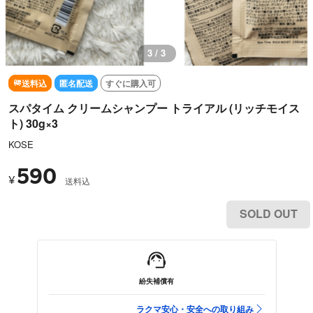
3 / 3
送料込
匿名配送
すぐに購入可
スパタイム クリームシャンプー トライアル (リッチモイス
ト) 30g×3
KOSE
590
¥
送料込
SOLD OUT
紛失補償有
ラクマ安心・安全への取り組み