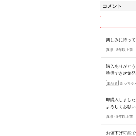
などで手が空かな
コメント
下さい。
少しでも皆様との
何なりとご指摘く
楽しみに待って
どうぞ宜しくお願
真凛
- 8年以上前
購入ありがとう
準備でき次第発
あっちゃ
出品者
即購入しました
よろしくお願い
真凛
- 8年以上前
お値下げ可能で