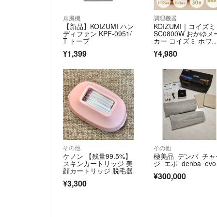
扇風機
調理機器
【新品】KOIZUMI ハン
KOIZUMI｜コイズミ
ディファン KPF-0951/
SC0800W おかゆメ
T トープ
カー コイズミ ホワ
ト
¥1,399
¥4,980
その他
その他
ケノン 【残量99.5%】
極美品 デンバ チャ
スキンカートリッジ 美
ジ エボ denba evo
顔カートリッジ 脱毛器
¥300,000
¥3,300