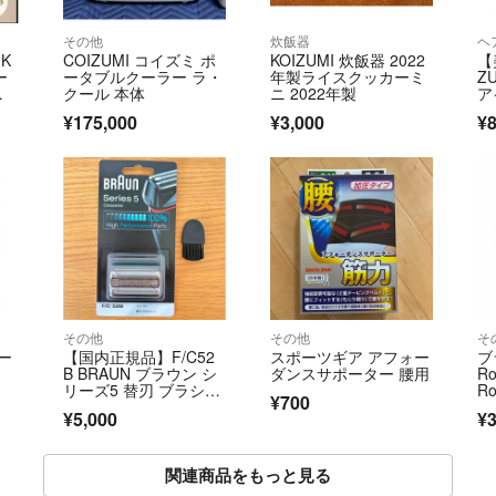
その他
炊飯器
ヘ
 K
COIZUMI コイズミ ポ
KOIZUMI 炊飯器 2022
【
ー
ータブルクーラー ラ・
年製ライスクッカーミ
Z
イ
クール 本体
ニ 2022年製
ア
体
¥175,000
¥3,000
¥
その他
その他
そ
ー
【国内正規品】F/C52
スポーツギア アフォー
ブ
B BRAUN ブラウン シ
ダンスサポーター 腰用
R
リーズ5 替刃 ブラシ付
R
¥700
き
¥5,000
¥3
関連商品をもっと見る