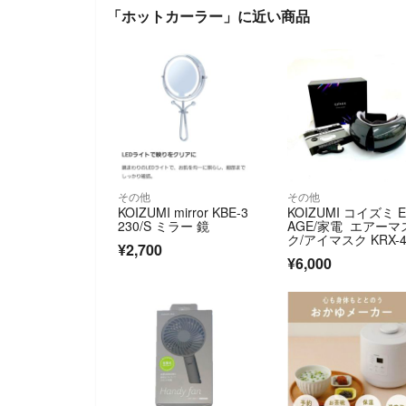
「ホットカーラー」に近い商品
その他
その他
KOIZUMI mirror KBE-3
KOIZUMI コイズミ 
230/S ミラー 鏡
AGE/家電 エアーマ
ク/アイマスク KRX-4
¥2,700
30/K ブラック ユ
¥6,000
ックス / 240002233
8