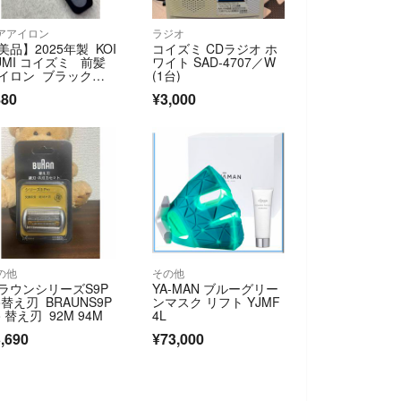
アアイロン
ラジオ
美品】2025年製 KOI
コイズミ CDラジオ ホ
UMI コイズミ 前髪
ワイト SAD-4707／W
イロン ブラック本
(1台)
のみ
880
¥3,000
の他
その他
ラウンシリーズS9P
YA-MAN ブルーグリー
o替え刃 BRAUNS9P
ンマスク リフト YJMF
o 替え刃 92M 94M
4L
,690
¥73,000