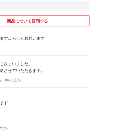
い際は返信が遅れることもございます。 予めご了承
気持ちの良い取引をしたいと思います。不明な点は
商品について質問する
ださい。
ますよろしくお願います
い致します。
ごさまいました。
送させていただきます。
ん
- 8年以上前
ます
すか