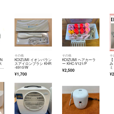
その他
その他
そ
EN
KOIZUMI イオンバラン
KOIZUMI ヘアカーラ
【
ス
スアイロンブラシ KHR
ー KHC-V121/P
み
0
-6910/W
ミ
¥2,500
ニセ
V4
¥1,700
¥2
31