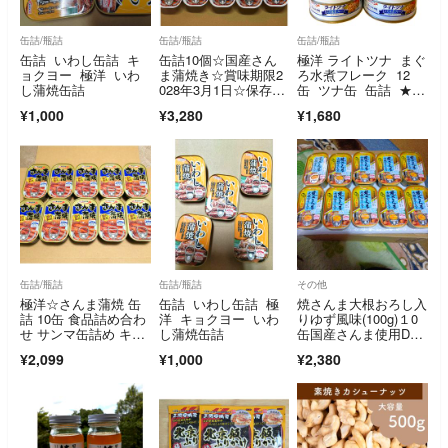
缶詰/瓶詰
缶詰/瓶詰
缶詰/瓶詰
缶詰 いわし缶詰 キ
缶詰10個☆国産さん
極洋 ライトツナ まぐ
ョクヨー 極洋 いわ
ま蒲焼き☆賞味期限2
ろ水煮フレーク 12
し蒲焼缶詰
028年3月1日☆保存
缶 ツナ缶 缶詰 ★オ
食 非常食
イル不使用
¥1,000
¥3,280
¥1,680
缶詰/瓶詰
缶詰/瓶詰
その他
極洋☆さんま蒲焼 缶
缶詰 いわし缶詰 極
焼さんま大根おろし入
詰 10缶 食品詰め合わ
洋 キョクヨー いわ
りゆず風味(100g)１0
せ サンマ缶詰め キョ
し蒲焼缶詰
缶国産さんま使用DH
クヨーさんま缶
AEPA配合
¥2,099
¥1,000
¥2,380