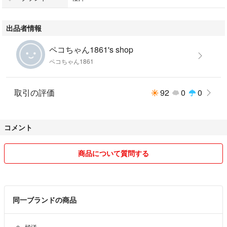
ペット喫煙者無し。
ボックス発送しますが、簡単発送の為、缶が凹むかもしれませんが、
出品者情報
ご了承下さい。よろしくお願いします。
ペコちゃん1861's shop
#キョクヨー
ペコちゃん1861
#2400230214400
#食品/飲料/酒
#食品
取引の評価
92
0
0
コメント
商品について質問する
同一ブランドの商品
極洋