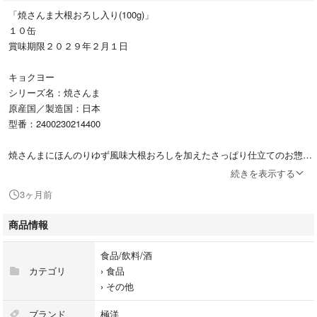
「焼さんま大根おろし入り(100g)」
１０缶
賞味期限２０２９年２月１日
キョクヨー
シリーズ名：焼さんま
原産国／製造国：日本
型番：2400230214400
焼さんまにほんのりゆず風味大根おろしを加えたさっぱり仕立てのお惣菜
缶詰。
続きを表示する
3ヶ月前
国産さんま使用で安心
商品情報
DHAＥＰＡ配合で栄養豊富
食品/飲料/酒
簡単にに食べられカルシウム蛋白質補給にぴったり。
カテゴリ
›
食品
›
その他
保存食として備蓄していざという時に役立ちます。
ブランド
極洋