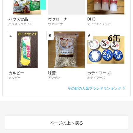
ハウス食品
ヴァローナ
DHC
ハウスショクヒン
ヴァローナ
ディーエイチシー
4
5
6
カルビー
味源
ホテイフーズ
カルビー
アジゲン
ホテイフーズ
その他の人気ブランドランキング
ページの上へ戻る