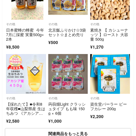
その他
その他
その他
日本蜜蜂の蜂蜜 今年
北京飯ふりかけ☆3袋
素焼き 【 カシューナ
7月に採蜜 実量500g×
セット☆まとめ売り
ッツ 】ロースト 大容
2本
量 500g
¥500
¥8,500
¥1,270
その他
その他
その他
【採れたて】■令和8
蒟蒻畑Light クラッシ
資生堂パーラー ビー
年収穫■山梨県産 生は
ュタイプ もも味 150
フカレー 200g
ちみつ 《アカシア》4
g × 6個
¥2,200
50g
¥2,580
¥1,000
関連商品をもっと見る