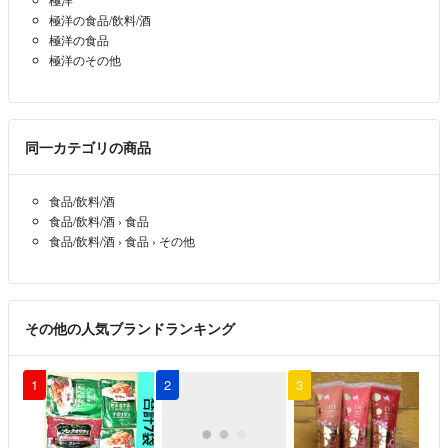
極洋の食品/飲料/酒
極洋の食品
極洋のその他
同一カテゴリの商品
食品/飲料/酒
食品/飲料/酒
›
食品
食品/飲料/酒
›
食品
›
その他
その他の人気ブランドランキング
1
2
3