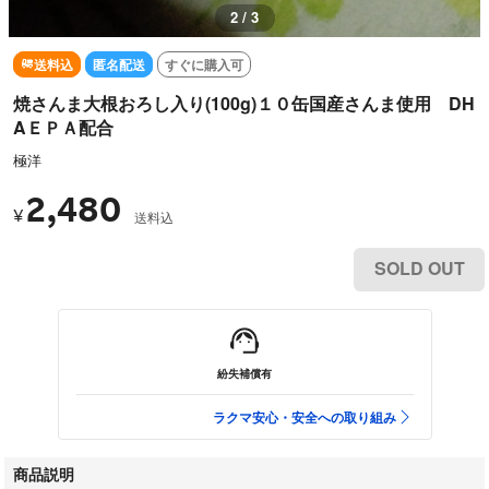
2 / 3
送料込
匿名配送
すぐに購入可
焼さんま大根おろし入り(100g)１０缶国産さんま使用 DH
AＥＰＡ配合
極洋
2,480
¥
送料込
SOLD OUT
紛失補償有
ラクマ安心・安全への取り組み
商品説明