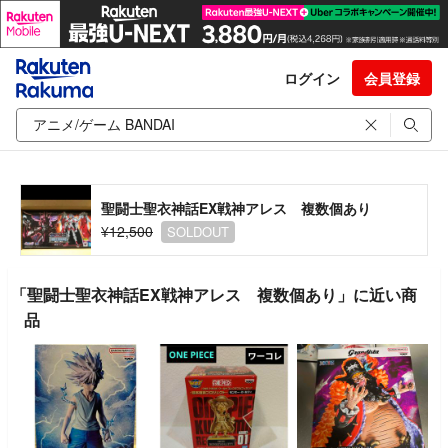
ログイン
会員登録
聖闘士聖衣神話EX戦神アレス 複数個あり
¥12,500
SOLDOUT
「聖闘士聖衣神話EX戦神アレス 複数個あり」に近い商
品