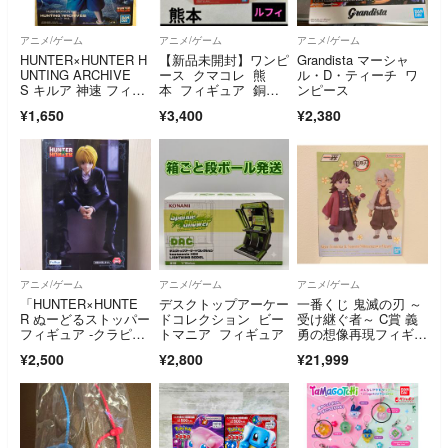
アニメ/ゲーム
アニメ/ゲーム
アニメ/ゲーム
HUNTER×HUNTER H
【新品未開封】ワンピ
Grandista マーシャ
UNTING ARCHIVE
ース クマコレ 熊
ル・D・ティーチ ワ
S キルア 神速 フィギ
本 フィギュア 銅
ンピース
ュア② ※中身のみ
像 ルフィ KCF
¥1,650
¥3,400
¥2,380
アニメ/ゲーム
アニメ/ゲーム
アニメ/ゲーム
「HUNTER×HUNTE
デスクトップアーケー
一番くじ 鬼滅の刃 ～
R ぬーどるストッパー
ドコレクション ビー
受け継ぐ者～ C賞 義
フィギュア -クラピ
トマニア フィギュア
勇の想像再現フィギュ
カ-」
ア 海外正規品
¥2,500
¥2,800
¥21,999