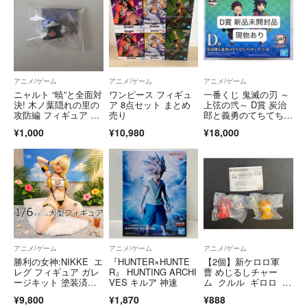
アニメ/ゲーム
アニメ/ゲーム
アニメ/ゲーム
ニャルト “暁”と全面対
ワンピース フィギュ
一番くじ 鬼滅の刃 ～
決! 木ノ葉隠れの里の
ア 8点セット まとめ
上弦の弐～ D賞 炭治
攻防編 フィギュア 小
売り
郎と義勇のてちてちフ
南
ィギュア 新品未開封
¥1,000
¥10,980
¥18,000
品
アニメ/ゲーム
アニメ/ゲーム
アニメ/ゲーム
勝利の女神:NIKKE エ
『HUNTER×HUNTE
【2個】新ケロロ軍
レグ フィギュア ガレ
R』 HUNTING ARCHI
曹 めじるしチャー
ージキット 塗装済完
VES キルア 神速
ム クルル ギロロ 新
成品 即発送
品 即日 匿名
¥9,800
¥1,870
¥888