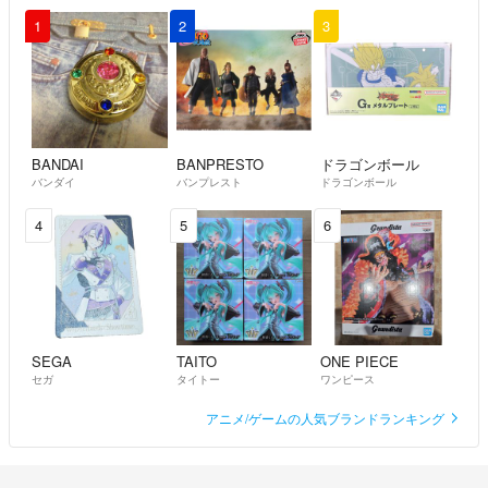
1
2
3
BANDAI
BANPRESTO
ドラゴンボール
バンダイ
バンプレスト
ドラゴンボール
4
5
6
SEGA
TAITO
ONE PIECE
セガ
タイトー
ワンピース
アニメ/ゲームの人気ブランドランキング