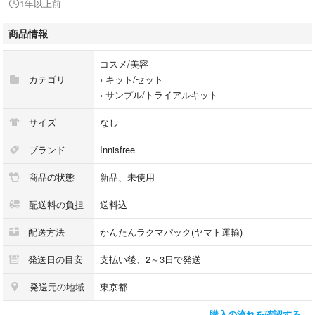
1年以上前
⚫︎イニスフリーグリーンティーシードヒアルロンセラム1ml
商品情報
#イニスフリー
コスメ/美容
#innisfree
カテゴリ
›
キット/セット
#韓国
›
サンプル/トライアルキット
#スキンケア
#美容液
サイズ
なし
#セラム
#サンプル
ブランド
Innisfree
商品の状態
新品、未使用
配送料の負担
送料込
配送方法
かんたんラクマパック(ヤマト運輸)
発送日の目安
支払い後、2～3日で発送
発送元の地域
東京都
購入の流れを確認する