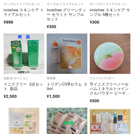
サンプル/トライアルキット
サンプル/トライアルキット
サンプル/トライアルキット
innisfree スキンケア ト
Innisfree グリーンティ
innisfree スキンケア サ
ライアルセット
ー セラミド サンプル
ンプル 5種セット
セット
¥999
¥300
¥300
化粧水/ローション
美容液
フェイスパウダー
イニスフリー 2点セッ
トリデンCVBセラム 3
🍑イニスフリーノーセ
ト 新品
0ml
バムミネラルトゥイン
クルパウダー ピーチブ
¥2,500
¥1,500
ロッサム🍑
¥500