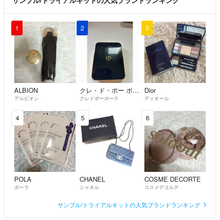
サンプル/トライアルキットの人気ブランドランキング
1
2
3
ALBION
クレ・ド・ポー ボーテ
Dior
アルビオン
クレドポーボーテ
ディオール
4
5
6
POLA
CHANEL
COSME DECORTE
ポーラ
シャネル
コスメデコルテ
サンプル/トライアルキットの人気ブランドランキング