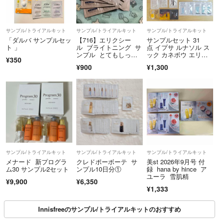
サンプル/トライアルキット
サンプル/トライアルキット
サンプル/トライアルキット
「ダルバ サンプルセッ
【716】エリクシー
サンプルセット 31
ト 」
ル ブライトニング サ
点 イプサ ルナソル ス
ンプル とてもしっと
ック カネボウ エリク
¥350
り
シール エトヴォス キ
¥900
¥1,300
ュレル 雪肌精 化粧
水 美容液 日焼け止め
サンプル/トライアルキット
サンプル/トライアルキット
サンプル/トライアルキット
メナード 新プログラ
クレドポーボーテ サ
美st 2026年9月号 付
ム30 サンプル2セット
ンプル10日分①
録 hana by hince ア
ユーラ 雪肌精
¥9,900
¥6,350
¥1,333
Innisfreeのサンプル/トライアルキットのおすすめ