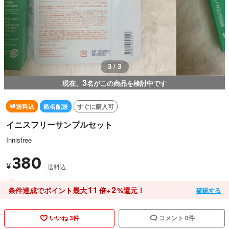
3 / 3
3
現在、
名がこの商品を検討中です
送料込
匿名配送
すぐに購入可
イニスフリーサンプルセット
Innisfree
380
¥
送料込
11
2
条件達成でポイント最大
倍+
%還元！
確認する
いいね 3件
コメント 0件