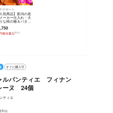
子/デザート
人気商品】新潟の老
メーカー仕入れ・大
りな柿の種＆バター
ーのミックス2袋
,750
(5%)
7円相当還元
送
すぐに購入可
ャルパンティエ フィナン
ーヌ 24個
ンティエ
送料込