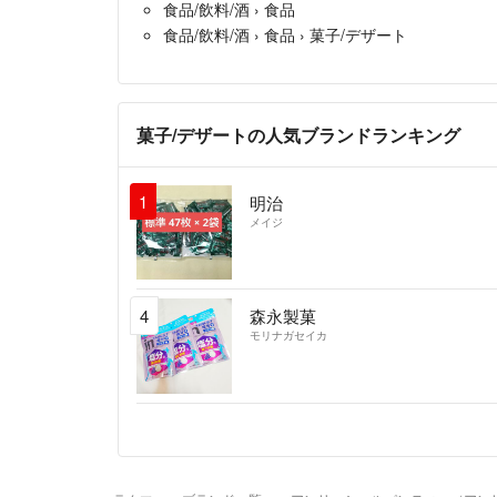
食品/飲料/酒
›
食品
食品/飲料/酒
›
食品
›
菓子/デザート
菓子/デザートの人気ブランドランキング
1
明治
メイジ
4
森永製菓
モリナガセイカ