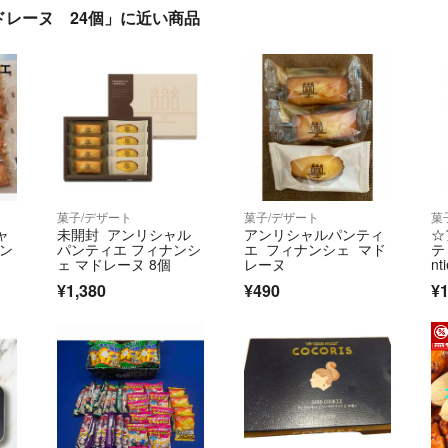
レーヌ 24個」に近い商品
菓子/デザート
菓子/デザート
菓
ャ
未開封 アンリシャル
アンリシャルパンティ
☆
ナン
パンティエ フィナンシ
エ フィナンシェ マド
テ
ェ マドレーヌ 8個
レーヌ
n
ャ
¥1,380
¥490
¥1