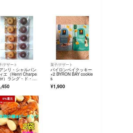
子/デザート
菓子/デザート
アンリ・シャルパン
バイロンベイクッキー
ィエ（Henri Charpe
×2 BYRON BAY cookie
tier）ラング・ド・シ
s
詰め合わせ【10個】
,450
¥1,900
5%還元