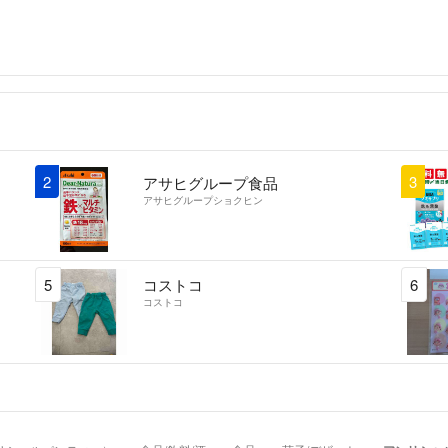
2
3
アサヒグループ食品
アサヒグループショクヒン
5
コストコ
6
コストコ