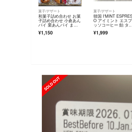
菓子/デザート
菓子/デザート
和菓子詰め合わせ お菓
韓国 I'MINT ESPRE
子詰め合わせ 小倉あん
O アイミント エス
パイ 栗あんパイ まん
ッソコーヒー 飴 タ
じゅう 最中
レット キシリトー
¥1,150
¥1,999
購入可能
SOLD OUT