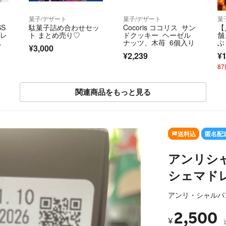
菓子/デザート
菓子/デザート
菓
SS
駄菓子詰め合わせセッ
Cocoris ココリス サン
【
プレ
ト まとめ売り♡
ドクッキー ヘーゼル
舗
ブ
ナッツ、木苺 6個入り
ぶ
¥3,000
ル即
ピ
¥2,239
¥1
8
関連商品をもっと見る
SOLD OUT
送料込
匿名配
アンリシ
シェマドレ
アンリ・シャルパ
2,500
¥