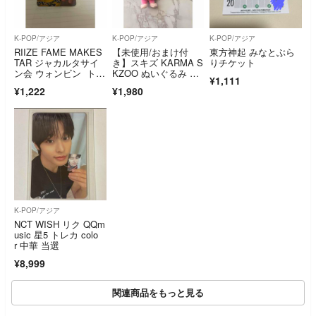
K-POP/アジア
K-POP/アジア
K-POP/アジア
RIIZE FAME MAKES
【未使用/おまけ付
東方神起 みなとぶら
TAR ジャカルタサイ
き】スキズ KARMA S
りチケット
ン会 ウォンビン トレ
KZOO ぬいぐるみ チ
¥1,111
カ
ャンビン
¥1,222
¥1,980
K-POP/アジア
NCT WISH リク QQm
usic 星5 トレカ colo
r 中華 当選
¥8,999
関連商品をもっと見る