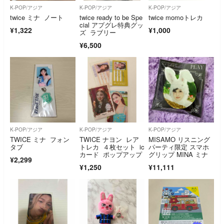
K-POP/アジア
K-POP/アジア
K-POP/アジア
twice ミナ ノート
twice ready to be Spe
twice momoトレカ
cial アプグレ特典グッ
¥1,322
¥1,000
ズ ラブリー
¥6,500
K-POP/アジア
K-POP/アジア
K-POP/アジア
TWICE ミナ フォン
TWICE ナヨン レア
MISAMO リスニング
タブ
トレカ ４枚セット ic
パーティ限定 スマホ
カード ポップアップ
グリップ MINA ミナ
¥2,299
¥1,250
¥11,111