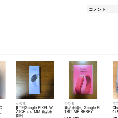
者様都合の返品は
コメント
反対に明らかな出
節度を持ちお互い
よろしくお願いし
その他
その他
そ
TC
[LTE]Google PIXEL W
新品未開封 Google FI
Ch
無し
ATCH 4 41MM 新品未
TBIT AIR BERRY
0
開封