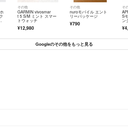
その他
その他
そ
マホ
GARMIN vivosmar
nuroモバイル エント
AP
ク
t 5 S/M ミント スマー
リーパッケージ
Sモ
ッ
トウォッチ
ン
¥790
¥12,980
¥4
Googleのその他をもっと見る