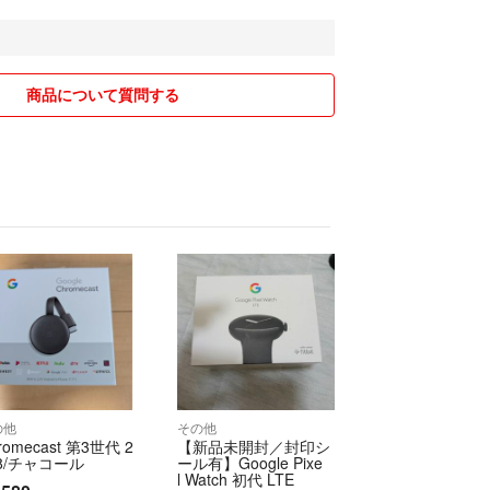
ご対応致しかねます。
品者都合の場合はご対応させて頂きます。
気持ちの良い取引を望んでおります。
商品について質問する
ます。
の他
その他
romecast 第3世代 2
【新品未開封／封印シ
18/チャコール
ール有】Google Pixe
l Watch 初代 LTE