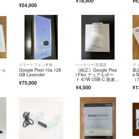
¥18,500
¥6
¥54,000
スマートフォン本体
バッテリー/充電器
デ
/チョ
Google Pixel 10a 128
《純正》Google Pixe
新
GB Lavender
l Flex デュアルポー
e 
ト 67W USB-C 急速充
（
¥75,000
電器《ACアダプタ
イ
¥4,500
¥1
ー》