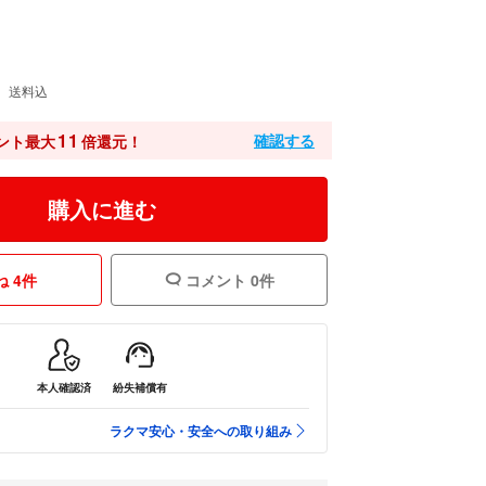
送料込
11
確認する
ント最大
倍還元！
購入に進む
 4件
コメント 0件
本人確認済
紛失補償有
ラクマ安心・安全への取り組み