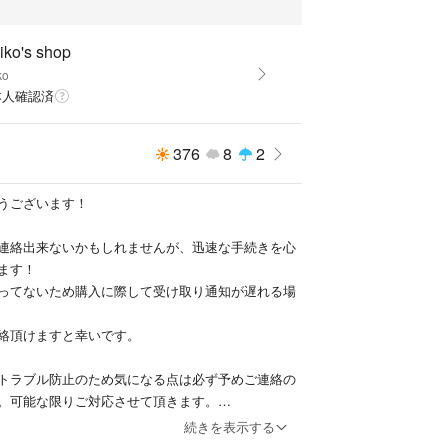
iko's shop
ko
本人確認済
376
8
2
うございます！
連絡出来ないかもしれませんが、迅速な手続きを心
ます！
ってないため購入に際して受け取り通知が遅れる場
絡頂けますと幸いです。
トラブル防止のため気になる点は必ず予めご連絡の
。可能な限りご対応させて頂きます。
続きを表示する
ージの違いやご購入者様の思い込み等によるご購入