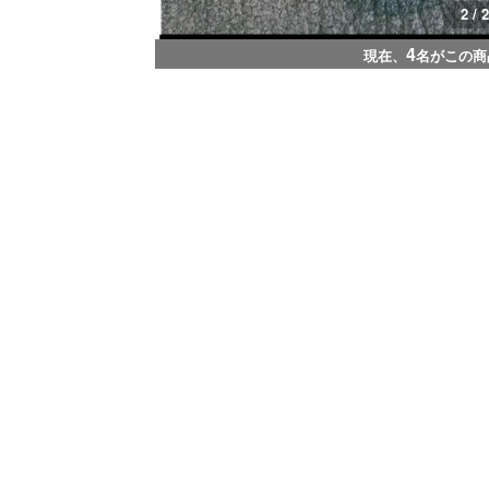
2 / 2
4
現在、
名がこの商