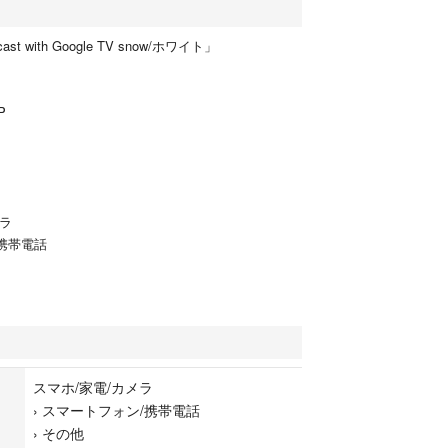
cast with Google TV snow/ホワイト」
P
メラ
携帯電話
スマホ/家電/カメラ
›
スマートフォン/携帯電話
›
その他