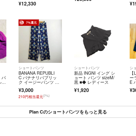
¥12,330
¥1
ー レディース 古着 中
古 USED
7%還元
ショートパンツ
ショートパンツ
シ
BANANA REPUBLI
新品 INGNI イング シ
【L
 パ
C バナナリパブリッ
ョート パンツ sizeM/
ー
ル
ク イージーパンツ ワ
黒 ■◆ レディース
E
イドパンツ 総柄 幾何
メ
¥3,000
¥1,920
¥3
学柄 リラックス モー
ド リゾート ネイビ
(7%)
210円相当還元
ー ブルー レディー
ス サイズ S E148
Plan Cのショートパンツをもっと見る