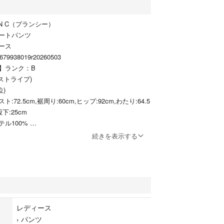
N C（プランシー）
ートパンツ
ース
938019r20260503
ン】ランク：B
ストライプ)
位)
:72.5cm,裾周り:60cm,ヒップ:92cm,わたり:64.5
股下:25cm
テル100%
リア
続きを表示する
ストはゴムにより調節可能です。
ポケット:4
通
レディース
›
パンツ