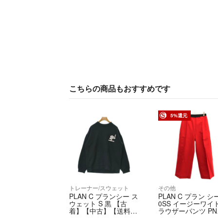
こちらの商品もおすすめです
5%還元
トレーナー/スウェット
その他
PLAN C プランシー ス
PLAN C プラン シー
ウェット S 黒 【古
0SS イージーワイ
着】【中古】【送料無
ラウザーパンツ PN
料】
B03UZ8TP006 レ