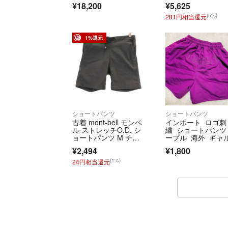
¥18,200
¥5,625
ド 36
(5%)
281円相当還元
1%還元
ショートパンツ
ショートパンツ
古着 mont-bell モンベ
インポート ロゴ刺
ル ストレッチO.D. シ
繍 ショートパンツ
ョートパンツ M チャ
ープル 海外 ギャ
コール アウトドア レ
系 ファッション
¥2,494
¥1,800
ディース
(1%)
24円相当還元