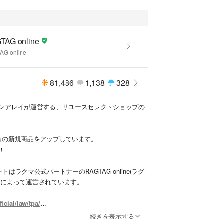
ージが目立つもの
ている袋や靴の箱等はコンディションには含まれて
TAG online
等の記載もしておりませんので予めご了承くださ
AG online
裾上げ等お直しがしてある場合もございます。
81,486
1,138
328
ンアレイが運営する、リユースセレクトショップの
AGonline
ー_レディース_RAGTAGonline
ディース_RAGTAGonline
000点の新規商品をアップしています。
！
クマ公式パートナーのRAGTAGによって出品されて
はラクマ公式パートナーのRAGTAG online(ラグ
)によって運営されています。
fficial/law/tpa/
続きを表示する