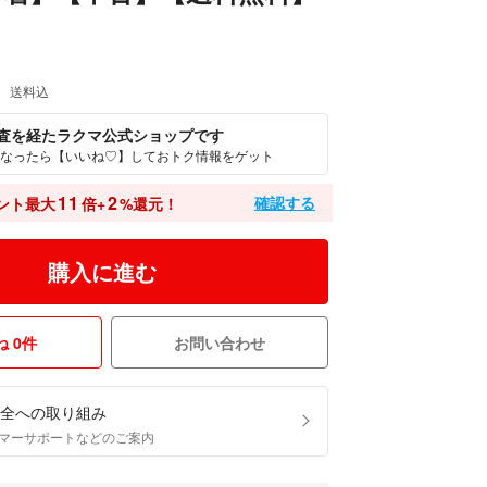
送料込
査を経たラクマ公式ショップです
なったら【いいね♡】しておトク情報をゲット
11
2
確認する
ント最大
倍+
%還元！
購入に進む
 0件
お問い合わせ
全への取り組み
マーサポートなどのご案内