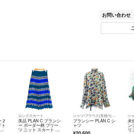
https://fril.jp/ts/
▼適格請求書発行
お問い合わせ
T7010001074003
【実店舗一覧】
RAGTAG渋谷店 /
ルイアネックス店 /
店 / RAGTAGニ
北沢店 / RAGTA
ュウマン横浜店 / R
店 / RAGTAGな
RAGTAG広島府中店
rt銀座店 / rt名古
ロングスカート
シャツ/ブラウス(長袖/七分)
 2
美品 PLAN C プランシ
プランシー PLAN C シ
未使
ドト
ー ボーダー柄 プリー
ャツ
ン
CA
ツ ニット スカート サ
リ
¥20,600
ッ
イズ36 マルチカラ
ャ