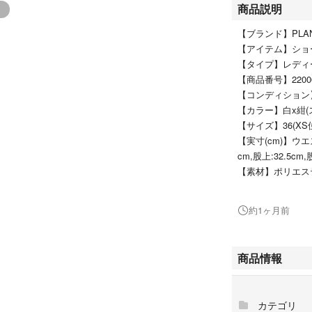
商品説明
【ブランド】PLA
【アイテム】ショ
【タイプ】レディ
【商品番号】2200679
【コンディショ
【カラー】白x紺(
【サイズ】36(XS
【実寸(cm)】ウエスト
cm,股上:32.5cm,
【素材】ポリエス
【原産国】イタ
【コメント】ウエ
約1ヶ月前
【その他詳細】
シーズン：春夏
ポケット：あり 外
商品情報
透け感：なし
生地の厚さ：普
裏地：なし
カテゴリ
伸縮性：なし