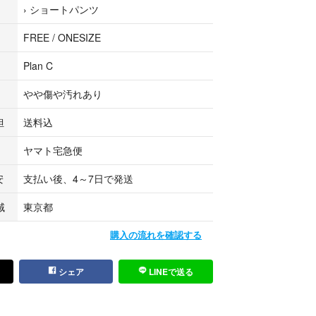
›
ショートパンツ
FREE / ONESIZE
Plan C
トで共有している為システムで在庫調整を行ってお
やや傷や汚れあり
生じ欠品となる場合もございます。
担
送料込
426A0028
ヤマト宅急便
について】
安
支払い後、4～7日で発送
lineでは商品がユーズドである性質を考慮して、
の基準で表示しております。
域
東京都
ください。
購入の流れを確認する
または新品同様のもの ※
ージがない、またはあっても目立たないきれいなも
シェア
LINEで送る
なく、汚れやダメージが気にならないもの
り、汚れやダメージがみられるもの