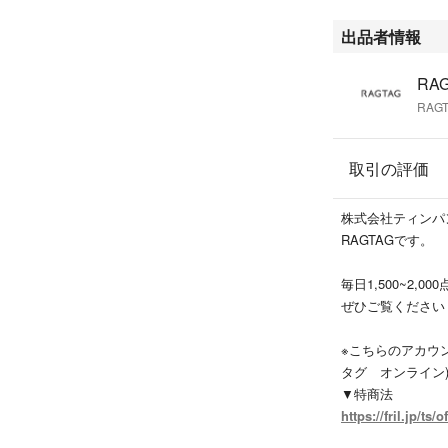
・D…汚れやダメ
出品者情報
商品以外に付属し
おりません。
RAG
また、汚れや破れ
RAGT
い。
※新品同様では、
取引の評価
#RAGTAGonline
株式会社ティンパ
#レディース_RAGT
RAGTAGです。
#PLANC_プランシ
#ショートパンツ_レ
毎日1,500~2,
ぜひご覧ください
こちらの商品はラ
います。
※こちらのアカウント
タグ オンライン
▼特商法
https://fril.jp/ts/o
▼返品特約