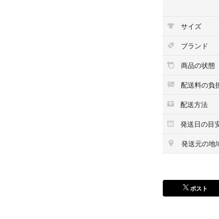
光沢：なし
開閉：ボタン
サイズ
柄：柄物
ブランド
※商品は複数サイ
商品の状態
りますが、ずれが
配送料の負
【商品コード】9863
配送方法
【コンディション
発送日の目
RAGTAG On
商品の状態を下記
発送元の地
内容をよくご確認
・新品同様…新品
・A…汚れやダメ
ポスト
の
・B…着用感が少
・C…着用感があ