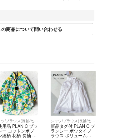
official/law/tpa/#return_policy
事業者登録番号
この商品について問い合わせる
 RAGTAG原宿店 / RAGTAG新宿店 / RAGTAG新宿マ
 RAGTAG日本橋高島屋店 / RAGTAG有楽町マルイ
ュウマン高輪店 / RAGTAGルミネ池袋店 / RAGTAG下
G吉祥寺店 / RAGTAG二子玉川ライズ店 / RAGTAGニ
AGTAG札幌店 / RAGTAG京都店 / RAGTAG心斎橋
んばパークス店 / RAGTAG神戸店 / RAGTAG広島店 /
 / RAGTAG福岡店 / RAGTAG福岡パルコ店 /
屋店
シャツ/ブラウス(長袖/七分)
シャツ/ブラウス(長袖/七分)
用品 PLAN C プラ
新品タグ付 PLAN C プ
シー コットンポプ
ランシー ボウタイブ
ン総柄 花柄 長袖 シ
ラウス ボリュームシ
ツ 緑
ャツ 36