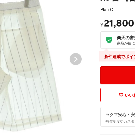
Plan C
21,800
¥
楽天の審
商品が気に
条件達成でポイ
いいね
ラクマ安心・安
補償制度やカスタ