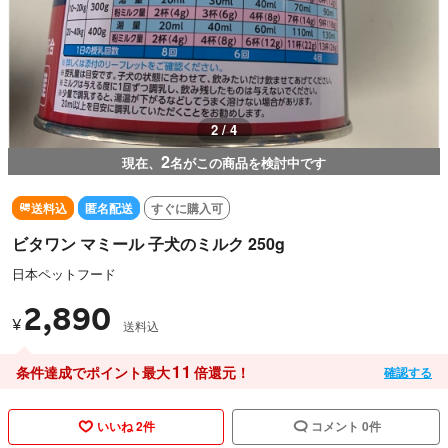
3 / 4
2
現在、
名がこの商品を検討中です
送料込
匿名配送
すぐに購入可
ビタワン マミール 子犬のミルク 250g
日本ペットフード
2,890
¥
送料込
11
条件達成でポイント最大
倍還元！
確認する
いいね 2件
コメント 0件