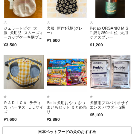
犬
犬
犬
ジェラートピケ 犬
犬服 新作❗️花柄(グレ
Petlab ORGANIC MIS
服 犬用品 スムーズィ
ー)
T 残り250mL 位 犬用
ーカップケーキ柄プル
ケアスプレー
¥1,600
オーバー L
¥3,500
¥1,200
犬
犬
犬
ＲＡＤＩＣＡ ラディ
Petio 犬用おやつ さつ
犬猫用プロバイオサイ
カ ハーネス ＬＬサイ
まいもセット まとめ売
エンス パウダー 2袋
ズ
り
¥5,100
¥1,600
¥2,890
日本ペットフードの犬のおすすめ