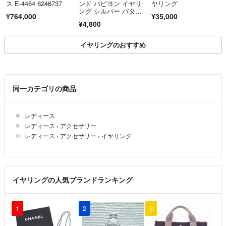
ス E-4464 6246737
ンド パピヨン イヤリ
ヤリング
ング シルバー バタフ
¥764,000
¥35,000
ライ 蝶々 高級ジルコ
¥4,800
ニア 金属アレルギー対
応
イヤリングのおすすめ
同一カテゴリの商品
レディース
レディース
›
アクセサリー
レディース
›
アクセサリー
›
イヤリング
イヤリングの人気ブランドランキング
1
2
3