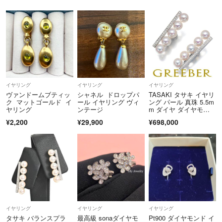
イヤリング
イヤリング
イヤリング
ヴァンドームブティッ
シャネル ドロップパ
TASAKI タサキ イヤリ
ク マットゴールド イ
ール イヤリング ヴィ
ング パール 真珠 5.5m
ヤリング
ンテージ
m ダイヤ ダイヤモン
ド 0.16ct バランスプラ
¥2,200
¥29,900
¥698,000
ス K18WG 保証書
イヤリング
イヤリング
イヤリング
タサキ バランスプラ
最高級 sonaダイヤモ
Pt900 ダイヤモンド イ