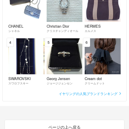
CHANEL
Christian Dior
HERMES
シャネル
クリスチャンディオール
エルメス
4
5
6
SWAROVSKI
Georg Jensen
Cream dot
スワロフスキー
ジョージジェンセン
クリームドット
イヤリングの人気ブランドランキング
ページの上へ戻る