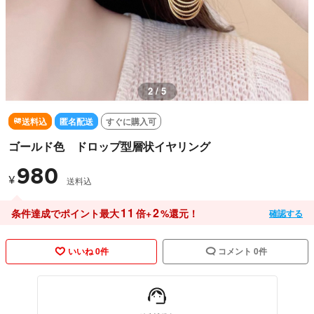
3 / 5
送料込
匿名配送
すぐに購入可
ゴールド色 ドロップ型層状イヤリング
980
¥
送料込
11
2
条件達成でポイント最大
倍+
%還元！
確認する
いいね 0件
コメント 0件