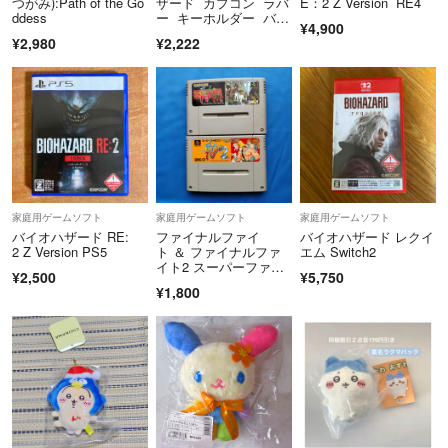
つがみ):Path of the Go
ザード カプコン ラバ
E：2 Z Version RE4
ddess
ー キーホルダー バイ
¥4,900
オ ゲーム
¥2,980
¥2,222
家庭用ゲームソフト
家庭用ゲームソフト
家庭用ゲームソフト
バイオハザード RE:
ファイナルファイ
バイオハザード レクイ
2 Z Version PS5
ト ＆ ファイナルファ
エム Switch2
イト2 スーパーファミ
¥2,500
¥5,750
コン カプコン
¥1,800