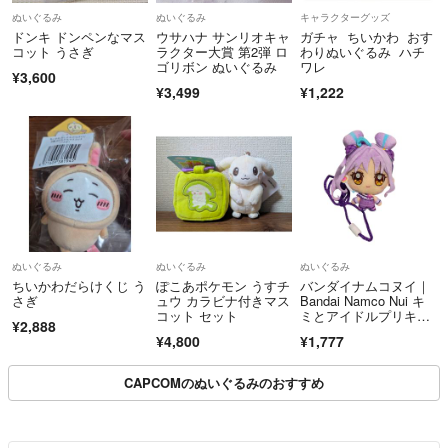
ぬいぐるみ
ぬいぐるみ
キャラクターグッズ
ドンキ ドンペンなマス
ウサハナ サンリオキャ
ガチャ ちいかわ おす
コット うさぎ
ラクター大賞 第2弾 ロ
わりぬいぐるみ ハチ
ゴリボン ぬいぐるみ
ワレ
¥3,600
¥3,499
¥1,222
ぬいぐるみ
ぬいぐるみ
ぬいぐるみ
ちいかわだらけくじ う
ぽこあポケモン うすチ
バンダイナムコヌイ｜
さぎ
ュウ カラビナ付きマス
Bandai Namco Nui キ
コット セット
ミとアイドルプリキュ
¥2,888
ア♪ プリティおでかけ
¥4,800
¥1,777
ポーチ キュアキュンキ
ュン
CAPCOMのぬいぐるみのおすすめ