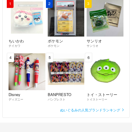
1
2
3
ちいかわ
ポケモン
サンリオ
チイカワ
ポケモン
サンリオ
4
5
6
Disney
BANPRESTO
トイ・ストーリー
ディズニー
バンプレスト
トイストーリー
ぬいぐるみの人気ブランドランキング