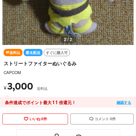
2 / 2
送料込
匿名配送
すぐに購入可
ストリートファイターぬいぐるみ
CAPCOM
3,000
¥
送料込
11
条件達成でポイント最大
倍還元！
確認する
いいね 0件
コメント 0件