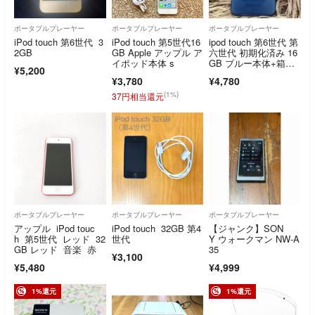
ポータブルプレーヤー
ポータブルプレーヤー
ポータブルプレーヤー
iPod touch 第6世代 3
iPod touch 第5世代16
ipod touch 第6世代 第
2GB
GB Apple アップル ア
六世代 初期化済み 16
イポッド本体 s
GB ブルー本体+箱の
¥5,200
み
¥3,780
¥4,780
(1%)
37円相当還元
ポータブルプレーヤー
ポータブルプレーヤー
ポータブルプレーヤー
アップル iPod touc
iPod touch 32GB 第4
【ジャンク】SON
h 第5世代 レッド 32
世代
Y ウォークマン NW-A
GB レッド 音楽 赤
35
¥3,100
¥5,480
¥4,999
1%還元
1%還元