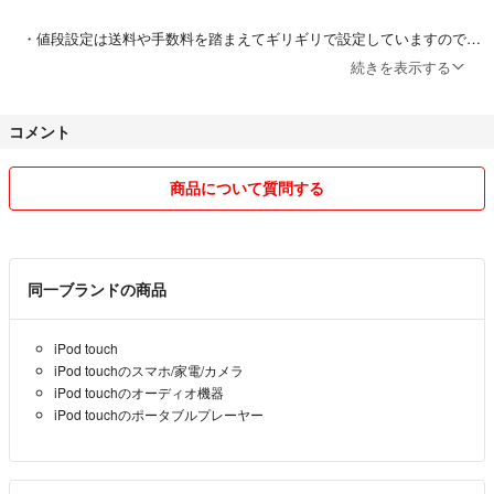
#アイポッド
#iPodnano
・値段設定は送料や手数料を踏まえてギリギリで設定していますので、
#アイポッドナノ
大幅なお値引き交渉はご遠慮頂きますよう宜しくお願い致します。
続きを表示する
他にも出品していますのでよろしければチェックして下さい^^
・中古商品の販売がメインになっており、すり替え防止等の観点から返
↓↓↓↓↓↓↓↓↓↓↓↓↓↓
コメント
品は無しで基本的にはお願い致します。
#その他iPod複数販売中
↑↑↑↑↑↑↑↑↑↑↑↑↑↑
・領収書は発行不可、サイズは測りが無いのでお伝え出来ません。電子
商品について質問する
機器類の細かいバッテリー持ちは記載以上のご質問はご遠慮頂ければ幸
いです。
・発送は全て税込、送料込み、追跡ありの基本的には郵便局経由の匿名
同一ブランドの商品
配送になりますのでご安心下さい。
iPod touch
iPod touchのスマホ/家電/カメラ
【発送及び受取等の対応不可スケジュール】
iPod touchのオーディオ機器
2026年2月2日〜2月10日
iPod touchのポータブルプレーヤー