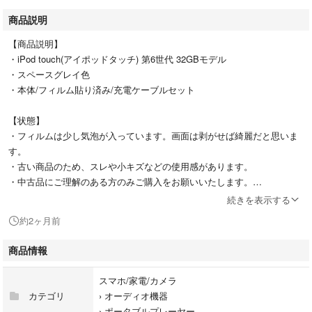
商品説明
【商品説明】
・iPod touch(アイポッドタッチ) 第6世代 32GBモデル
・スペースグレイ色
・本体/フィルム貼り済み/充電ケーブルセット
【状態】
・フィルムは少し気泡が入っています。画面は剥がせば綺麗だと思いま
す。
・古い商品のため、スレや小キズなどの使用感があります。
・中古品にご理解のある方のみご購入をお願いいたします。
続きを表示する
【動作】
約2ヶ月前
・各種ボタンやPC認識、バッテリーテストでは特に問題ありませんでし
た。
商品情報
・初期化済みで、すぐにご使用いただけます。
スマホ/家電/カメラ
カテゴリ
›
オーディオ機器
【その他】
›
ポータブルプレーヤー