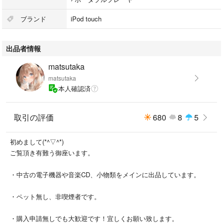
・生産終了した希少なモデルです。実用はもちろん、コレクションとして
もおすすめです。
ブランド
iPod touch
・発送は2-3日を目安に対応しています。
・一応古い商品なので状態をご確認の上、気になる点はご購入前にご質問
出品者情報
ください。
・プロフィールにもご案内がございますので、あわせてご確認いただける
matsutaka
と幸いです。
matsutaka
本人確認済
★★★★★★★★★★★★★
ここまで見て頂いた方限定
フォロー＆即決で100円引き
取引の評価
680
8
5
★★★★★★★★★★★★★
初めまして(*^▽^*)
■管理コード150072:05:123-1603
ご覧頂き有難う御座います。
・中古の電子機器や音楽CD、小物類をメインに出品しています。
■管理者用検索ワード
#iPod
・ペット無し、非喫煙者です。
#iPodtouch
#アイポッドタッチ
・購入申請無しでも大歓迎です！宜しくお願い致します。