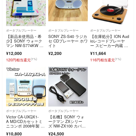
ポータブルプレーヤー
ポータブルプレーヤー
ポータブルプレーヤー
【新品未使用品・希
SONY ZS-S40 ラジカ
【在庫処分】ION Aud
少】SONY ウォーク
セ CDプレーヤー ホワ
ioレコードプレーヤ
マン NW-S774KW ホ
イト
ー スピーカー内蔵 US
ワイト
B ヘッド
¥12,000
¥2,200
¥11,664
(1%)
(1%)
120円相当還元
116円相当還元
ポータブルプレーヤー
ポータブルプレーヤー
Victor CA-UXQX1-
【名機】SONY ウォ
A MD/CDカセットミ
ークマン ZXシリー
ニコンポ 2008年製 ビ
ズ NW-ZX100 カバー
クター リモコン アン
付き
¥10,800
¥24,500
テナ付き