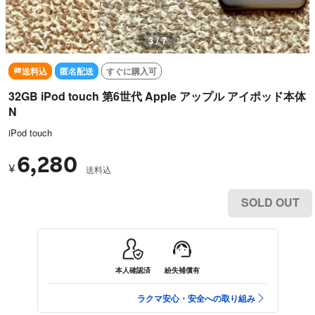
3 / 7
送料込
匿名配送
すぐに購入可
32GB iPod touch 第6世代 Apple アップル アイポッド本体
N
iPod touch
6,280
¥
送料込
SOLD OUT
本人確認済
紛失補償有
ラクマ安心・安全への取り組み