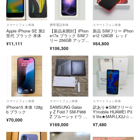
スマートフォン本体
携帯電話本体
スマートフォン本体
Apple iPhone SE 第2
【新品未開封】iPhon
新品 SIMフリー iPhon
世代 ブラック 本体
e17e ブラック SIMフ
e12 128GB レッド
リー 256GB アップ
¥11,111
¥64,800
ル Apple
¥106,300
スマートフォン本体
スマートフォン本体
スマートフォン本体
iPhone15 本体 128g
SAMSUNG Galax
訳あり★SIMフリー☆
b ブラック
y Z Fold 7 SM-F966
Y!mobile HUAWEI P3
Z ブルーシャドウ 美
0 lite★MAR-LX2J☆パ
¥70,000
品
ールホワイト★スマホ
¥169,000
¥7,480
本体☆送料無料