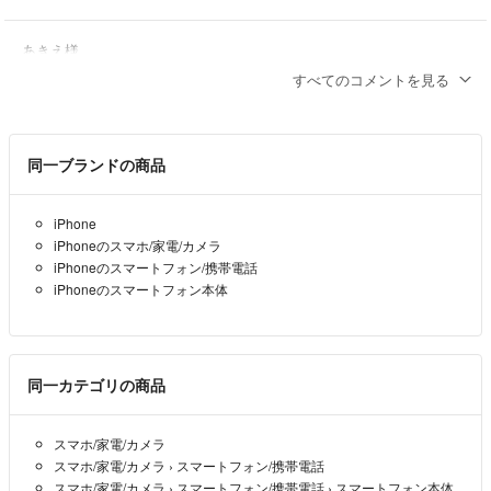
あきえ様
コメントありがとうございます。
すべてのコメントを見る
すみません現在の在庫は残り5台となっております。
234000は可能ですのでご検討ください。
musashino0326
- 4ヶ月前
出品者
同一ブランドの商品
もし可能でしたら、6台と7台に分割での購入希望です
iPhone
iPhoneのスマホ/家電/カメラ
あきえ
- 4ヶ月前
iPhoneのスマートフォン/携帯電話
iPhoneのスマートフォン本体
失礼しました 1台234000円で13台まとめ買いは可能でしょうか？
あきえ
- 4ヶ月前
同一カテゴリの商品
一台233000円で13台まとめ買い可能でしょうか？
あきえ
- 4ヶ月前
スマホ/家電/カメラ
スマホ/家電/カメラ
›
スマートフォン/携帯電話
スマホ/家電/カメラ
›
スマートフォン/携帯電話
›
スマートフォン本体