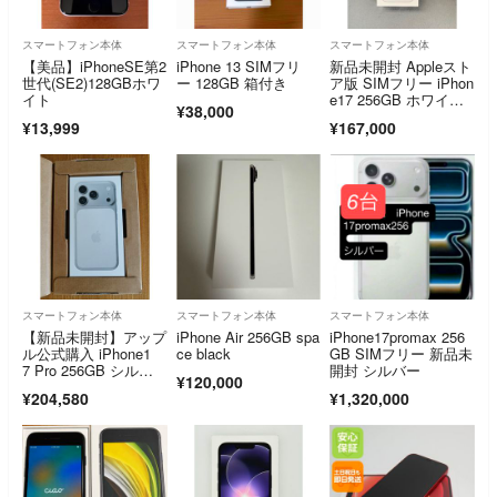
スマートフォン本体
スマートフォン本体
スマートフォン本体
【美品】iPhoneSE第2
iPhone 13 SIMフリ
新品未開封 Appleスト
世代(SE2)128GBホワ
ー 128GB 箱付き
ア版 SIMフリー iPhon
イト
e17 256GB ホワイト
¥38,000
色
¥13,999
¥167,000
スマートフォン本体
スマートフォン本体
スマートフォン本体
【新品未開封】アップ
iPhone Air 256GB spa
iPhone17promax 256
ル公式購入 iPhone1
ce black
GB SIMフリー 新品未
7 Pro 256GB シルバ
開封 シルバー
¥120,000
ー当日発送可
¥204,580
¥1,320,000