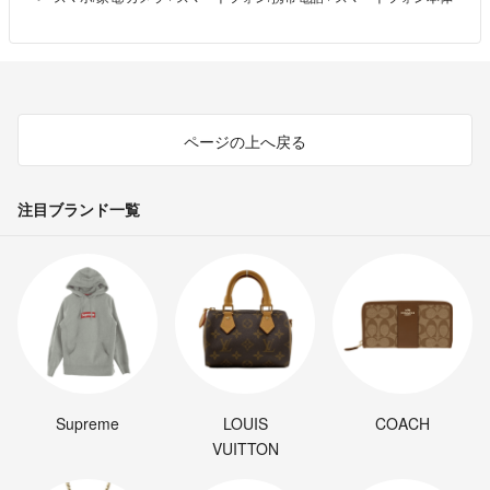
あきえ様
今のところ13台あります。
musashino0326
- 4ヶ月前
出品者
在庫は何台ありますでしょうか？
ページの上へ戻る
あきえ
- 4ヶ月前
注目ブランド一覧
Supreme
LOUIS
COACH
VUITTON