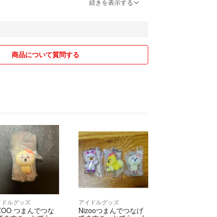
ありますので基本的にはお値下げはお断りしています
続きを表示する
ンセルはお控えください
月前などかなり時間が経っているものは、トラブル防
ントしてから購入いただくようお願いいたします
商品について質問する
があればお気軽に質問してください
すが、猫を飼っています
動物アレルギーの方はご注意ください
ト通販での封筒等一部使い回す場合があります。ご了
のに限ります。
いいたします(^_^)
イドルグッズ
アイドルグッズ
IZOO つまんでつな
Nizooつまんでつなげ