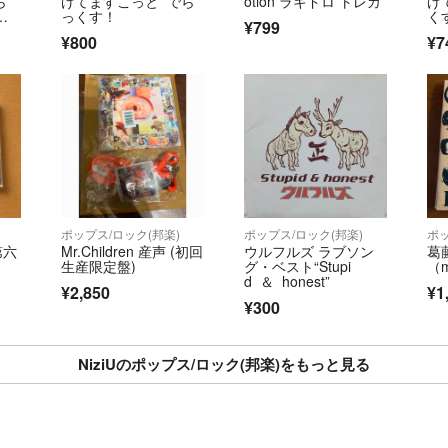
ら
げてますこっと でら
otion ラキドロ トレカ
げ
リ
っくす！
く
¥799
¥800
¥7
ポップス/ロック(邦楽)
ポップス/ロック(邦楽)
ポッ
第六
Mr.Children 産声 (初回
ウルフルズ ラブソン
葛
生産限定盤)
グ・ベスト“Stupi
（m
d ＆ honest”
¥2,850
¥1
¥300
NiziUのポップス/ロック(邦楽)をもっと見る