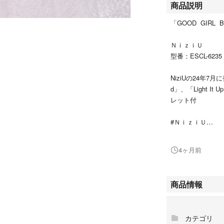
商品説明
「GOOD GIRL 
ＮｉｚｉＵ
型番：ESCL-6235
NiziUの24年7月
d」、「Light I
レット付
#ＮｉｚｉＵ
#ESCL-6235
#エンタメ/ホビー
4ヶ月前
#CD
#ポップス/ロック(
商品情報
シリアルなし。
マコちゃんのトレ
丁寧に扱っていま
カテゴリ
しれません。ご了