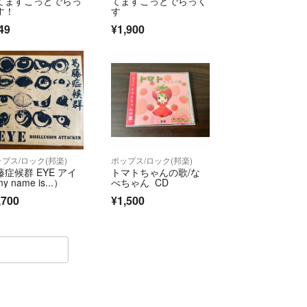
てますこっとでらっ
てますこっとでらっく
す！
す
49
¥1,900
プス/ロック(邦楽)
ポップス/ロック(邦楽)
藤症候群 EYE アイ
トマトちゃんの歌/な
y name is...）
べちゃん CD
,700
¥1,500