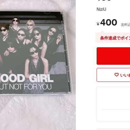
NiziU
400
¥
送料
条件達成でポイ
いいね