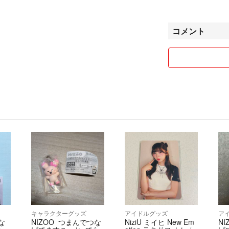
✳︎送料のことも
✳︎購入後のキャ
コメント
✳︎出品して数ヶ
止のため必ずコメ
✳︎気になること
✳︎非喫煙家庭で
猫アレルギーや
✳︎梱包材はネッ
承願います。
状態がきれいなも
どうぞよろしくお願
キャラクターグッズ
アイドルグッズ
ア
な
NIZOO つまんでつな
NiziU ミイヒ New Em
N