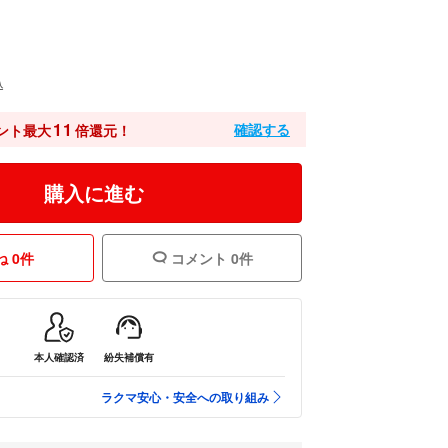
込
11
確認する
ント最大
倍還元！
購入に進む
 0件
コメント 0件
本人確認済
紛失補償有
ラクマ安心・安全への取り組み