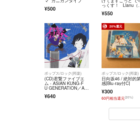
マ カニカンタイプ
げてますこっと で
っくす！ Llanu（
¥500
マ） NiziU
¥550
20%還元
ポップス/ロック(邦楽)
ポップス/ロック(邦楽)
(CD)君繋ファイブエ
日向坂46 / 絶対的
ム - ASIAN KUNG-F
感[Blu-ray付C]
U GENERATION／ASI
¥300
AN KUNG-FU GENER
¥640
ATION
(20%)
60円相当還元