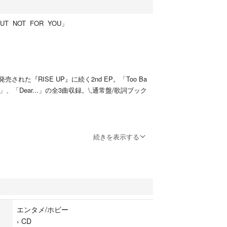
BUT NOT FOR YOU」
に発売された『RISE UP』に続く2nd EP。「Too Ba
t Up」、「Dear...」の全3曲収録。\,通常盤/歌詞ブック
続きを表示する
邦楽)
カ、チェックインチラシ付きです。
エンタメ/ホビー
すが、一度開封しているため小さな傷等はあるかも
›
CD
承のほどお願いします。