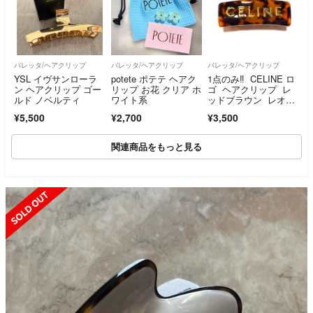
バレッタ/ヘアクリップ
バレッタ/ヘアクリップ
バレッタ/ヘアクリップ
YSL イヴサンローラ
potete ポテテ ヘアク
1点のみ‼️ CELINE ロ
ン ヘアクリップ ゴー
リップ お花 クリア ホ
ゴ ヘアクリップ レ
ルド ノベルティ
ワイト系
ッドブラウン レオパ
ード べっ甲 バンス
¥5,500
¥2,700
¥3,500
クリップ
関連商品をもっと見る
SOLD OUT