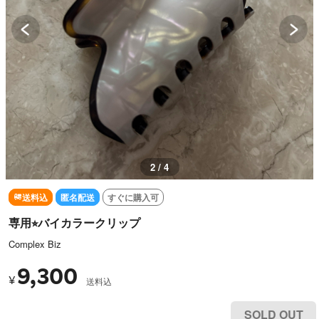
2 / 4
送料込
匿名配送
すぐに購入可
専用⭐︎バイカラークリップ
Complex Biz
9,300
¥
送料込
SOLD OUT