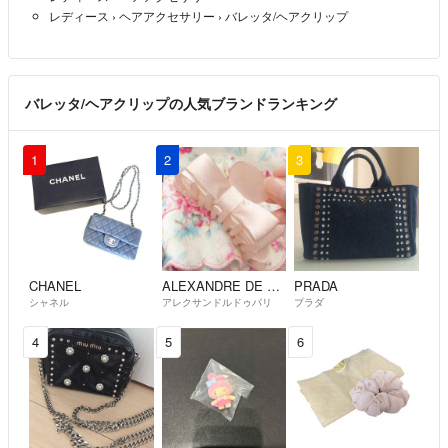
ばお包み致します。
レディース
›
ヘアアクセサリー
›
バレッタ/ヘアクリップ
皆様とステキなご縁がありますように。.｡*ﾟ+.*.｡
バレッタ/ヘアクリップの人気ブランドランキング
1
2
3
CHANEL
ALEXANDRE DE PARIS
PRADA
シャネル
アレクサンドルドゥパリ
プラダ
4
5
6