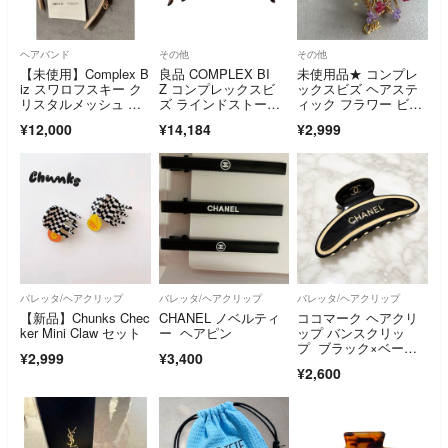
ヘアバンド
その他
その他
【未使用】Complex B
良品 COMPLEX BI
未使用品★ コンプレ
iz スワロフスキー ク
Z コンプレックスビ
ックスビズ ヘアステ
リスタルメッシュ ヘ
ズ ラインドストー
ィック フラワー ビー
アバンド
ン バンスクリップ ヘ
ズ
¥12,000
¥14,184
¥2,999
アクリップ ブラウ
ン レディース 古着 中
古 USED
バレッタ/ヘアクリップ
バレッタ/ヘアクリップ
バレッタ/ヘアクリップ
【新品】Chunks Chec
CHANEL ノベルティ
ココマーク ヘアクリ
ker Mini Claw セット
ー ヘアピン
ップ バンスクリッ
プ ブラック×ベージ
¥2,999
¥3,400
ュ
¥2,600