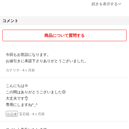
続きを表示する
評価にタバコの匂いがすると言われました。
誰も吸う人いないのに不思議です。。こんな悲しい思いは初めてで
コメント
す。。
今後、何か感じた方は評価前に教えて頂きたく思います。よろしくお願
いします。
商品について質問する
今回もお世話になります。
評価を何も書かずにされている方へ
お値引きに承諾下さりありがとうございました。
わたしもお取引の際にお相手の今までの評価の仕方をチェックさせて頂
カナリヤ
- 4ヶ月前
くので、書かない方針の方へは、こちらも評価には何も書かず評価だけ
つけさせていただきます。
こんにちは🌞
この間はありがとうございました😊
*+:｡.｡ ｡.｡:+* ハンドメイド商品について*+:｡.｡ ｡.｡:+*
大丈夫です👌
ご覧いただきありがとうございます。
専用にしますね^_^
宝石箱
- 4ヶ月前
出品者
沢山の方々に喜んで頂けるものを作りたいと思います。