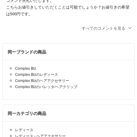
コメント失礼いたします。
ハンドメイドをご理解の上、ご購入お願い致します。
こちらお値引きしていただくことは可能でしょうか？お値引きの希望
趣味で始めたものが、知り合い伝いに色々な方に購入頂き、美術館やデ
は500円です。
パートなど店舗での販売を13年前からしてきました。
カナリヤ
- 4ヶ月前
好評頂いておりましたので、ネットでの販売をはじめました。写真を明
すべてのコメントを見る
るい昼間の時間に撮り、自然な明るさを写真に取り入れております。
同一ブランドの商品
ブライダルのアクセサリーも作っております。
一つ一つ丁寧にお作りしておりますが、全く同じものをつくれるものと
作れないものがありますので、ご了承下さい。
Complex Biz
スワロフスキー社のスワロフスキーを仕入れて作っております。
Complex Bizのレディース
Complex Bizのヘアアクセサリー
Complex Bizのバレッタ/ヘアクリップ
普通郵便を主に利用しますが、日にち指定や保証ある配達を希望の方は
送料を上乗せ致しますので、購入前にお知らせください。
イメージと違ったという返品、交換、返金はできませんのでご了承下さ
同一カテゴリの商品
い。
☆重要☆.。.:*・゜
レディース
♡簡易包装で、プレゼント包装の場合、プラス料金で、簡単で宜しけれ
レディース
›
ヘアアクセサリー