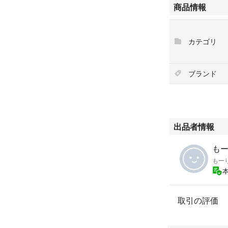
商品情報
ポリエステル100
●状態 新品未使
カテゴリ
...新品とはい
ているご理解を頂
ブランド
＊購入後のサイズ
はお応え致しかね
控えください
#muta ゴルフ マ
出品者情報
#パーリーゲーツ 
#ジャックバニー 
もー
#マーク&ロナ ゴ
もー
#ブリーフィング 
キャロウェイ
取引の評価
パーリーゲイツ
le coq sportif
FILA