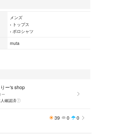
％
メンズ
用
›
トップス
›
ポロシャツ
え自宅保管、シロウト検品に付き、中古品として出品し
いた上、細かい見落とし等はお許しください。
muta
選択ミスや色柄の好み違いなど、返品やクレームに
ます。完全なものをお求めの神経質な方は購入をお
リン
ゴルフ
ゴルフ
りー's shop
ルフ
りー
ゴルフ
本人確認済
39
0
0