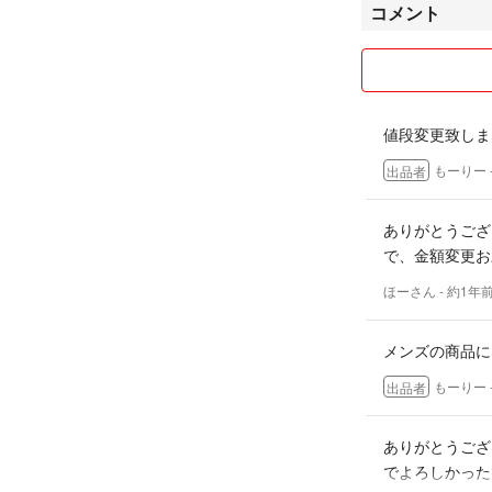
コメント
マンシングウェア
ビバハート
23区
OAKLEY
マスターバニー
値段変更致しま
ジャックバニー
アディダスゴルフ
もーりー
出品者
フィラゴルフ
ルコックゴルフ
ありがとうござ
ナイキゴルフ
で、金額変更お
プーマゴルフ
サマンサタバサ
ほーさん
- 約1年
ビバハート
DESCENTE
メンズの商品に
TOMMY HILFIGE
マーク&ロナ
もーりー
出品者
12 11 577
ありがとうござ
でよろしかった