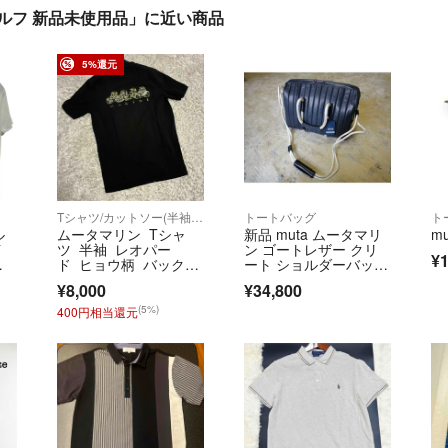
 ゴルフ 新品未使用品」に近い商品
5%還元
Tシャツ/カットソー(半袖/袖なし)
トートバッグ
ト
ル
ムータマリン Tシャ
新品 muta ムータマリ
m
イ
ツ 半袖 レオパー
ン ゴートレザー クリ
¥1
ド ヒョウ柄 バックロ
ート ショルダーバッ
リ
ゴ ブラック 6
グ ネイビー
¥8,000
¥34,800
 T
(5%)
400円相当還元