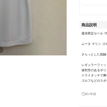
商品説明
週末限定セール 15,
ムータ マリン ゴ
さらっとした肌触
レギュラーフィッ
速乾性のあるポリ
ドライタッチで爽
ゴルフなどのスポ
ホワイト
約1年前
5 (M)
着丈 身幅 肩幅 袖
66 48 43.5 19