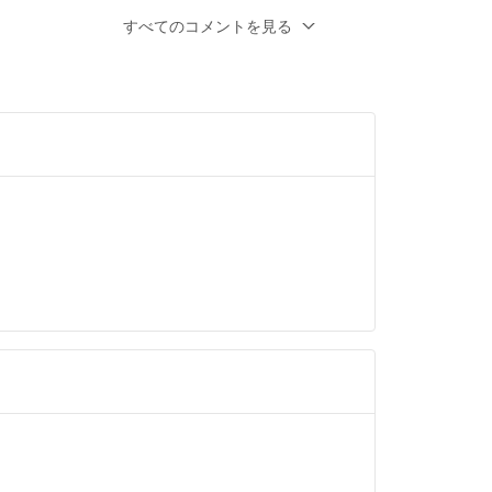
前
すべてのコメントを見る
とうございます♪
かりなので500円引きの13,500円で如何で
くお願い致します^_^
- 約1年前
りますが、1000円お値引きは難しいでしょう
前
は本日までになります^_^
- 約1年前