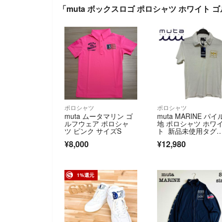
「muta ボックスロゴ ポロシャツ ホワイト
ポロシャツ
ポロシャツ
muta ムータマリン ゴ
muta MARINE パイ
ルフウェア ポロシャ
地 ポロシャツ ホワ
ツ ピンク サイズS
ト 新品未使用タグ
付 タオル ムータマ
¥8,000
¥12,980
ン 半袖 Sサイズ 白
シャツ
1%還元