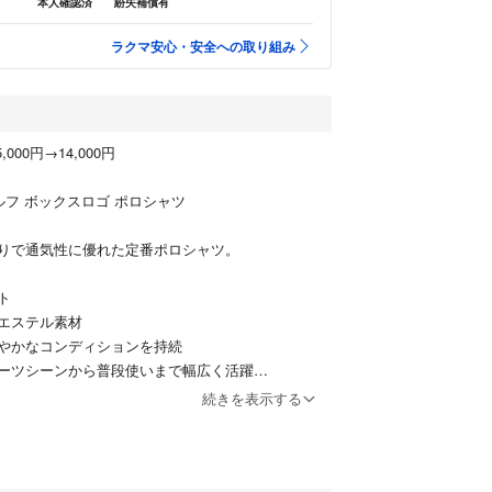
本人確認済
紛失補償有
ラクマ安心・安全への取り組み
000円→14,000円
ルフ ボックスロゴ ポロシャツ
りで通気性に優れた定番ポロシャツ。
ト
エステル素材
やかなコンディションを持続
ーツシーンから普段使いまで幅広く活躍
続きを表示する
丈