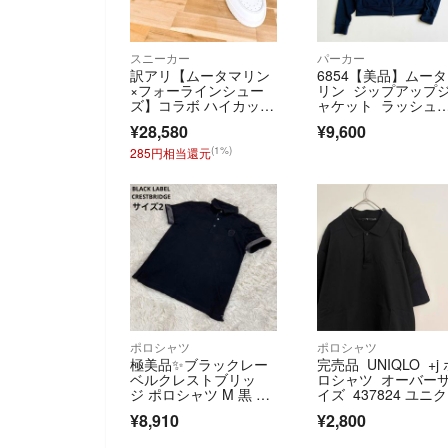
スニーカー
パーカー
訳アリ【ムータマリン
6854【美品】ムー
×フォーラインシュー
リン ジップアップ
ズ】コラボ ハイカッ
ャケット ラッシュ
ト スニーカー白×紺
ード ネイビー
¥28,580
¥9,600
(1%)
285円相当還元
ポロシャツ
ポロシャツ
極美品✨ブラックレー
完売品 UNIQLO +j 
ベルクレストブリッ
ロシャツ オーバー
ジ ポロシャツ M 黒 チ
イズ 437824 ユニク
ェック 上品
ロ スーピマコット
¥8,910
¥2,800
ン ポロシャツ ブラ
ク XL