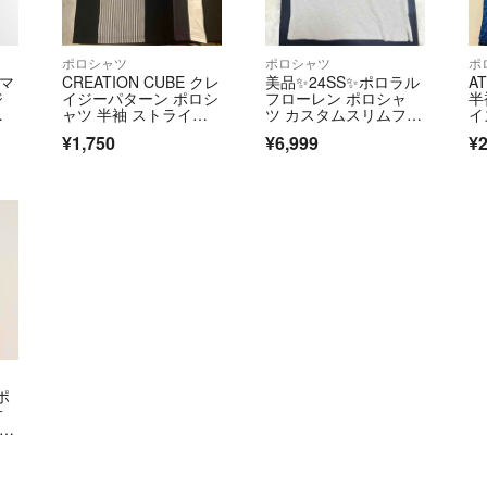
ポロシャツ
ポロシャツ
ポ
タマ
CREATION CUBE クレ
美品✨24SS✨ポロラル
A
ジ
イジーパターン ポロシ
フローレン ポロシャ
半
ガ
ャツ 半袖 ストライプ
ツ カスタムスリムフィ
イ
切替 メンズMサイ
ット QRタグ ストレッ
¥1,750
¥6,999
¥2
ズ 匿名配送
チ コットン グレージ
ュ メンズ 刺繍
ポ
サ
ッ