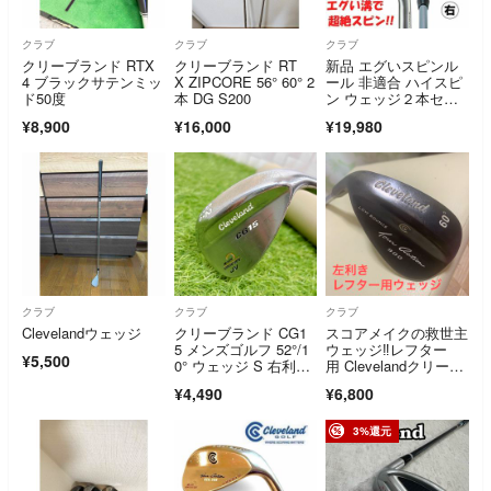
クラブ
クラブ
クラブ
クリーブランド RTX
クリーブランド RT
新品 エグいスピンル
4 ブラックサテンミッ
X ZIPCORE 56° 60° 2
ール 非適合 ハイスピ
ド50度
本 DG S200
ン ウェッジ２本セッ
ト
¥8,900
¥16,000
¥19,980
クラブ
クラブ
クラブ
Clevelandウェッジ
クリーブランド CG1
スコアメイクの救世主
5 メンズゴルフ 52°/1
ウェッジ‼️レフター
¥5,500
0° ウェッジ S 右利
用 Clevelandクリーブ
き Cleveland 純正スチ
ランド60°
¥4,490
¥6,800
ール NSプロ
3%還元