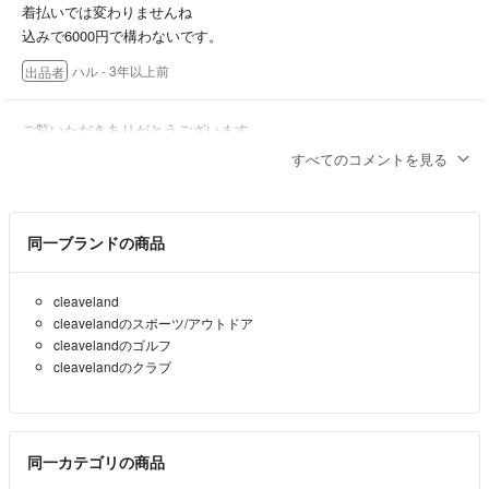
着払いでは変わりませんね
込みで6000円で構わないです。
ハル
- 3年以上前
出品者
ご覧いただきありがとうございます。
では 送料 着払いで
すべてのコメントを見る
6000円でお願い出来ればと思います。
ハル
- 3年以上前
出品者
同一ブランドの商品
6000円で購入は可能ですか？
cleaveland
suzuki2016
- 3年以上前
cleavelandのスポーツ/アウトドア
cleavelandのゴルフ
cleavelandのクラブ
同一カテゴリの商品