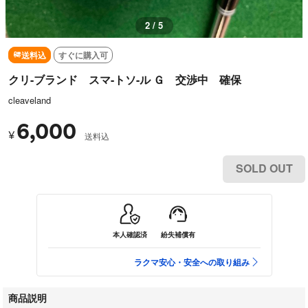
3 / 5
送料込
すぐに購入可
クリ-ブランド スマ-トソ-ル Ｇ 交渉中 確保
cleaveland
6,000
¥
送料込
SOLD OUT
本人確認済
紛失補償有
ラクマ安心・安全への取り組み
商品説明