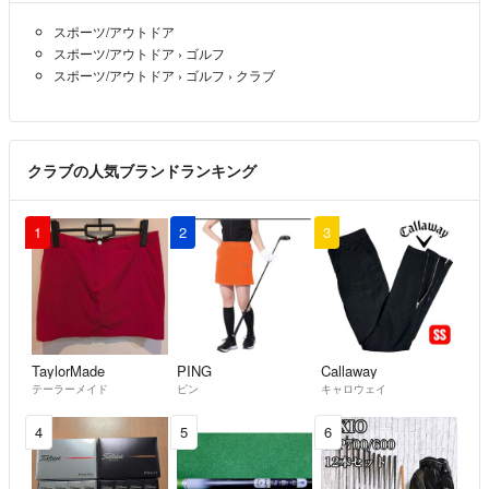
スポーツ/アウトドア
スポーツ/アウトドア
›
ゴルフ
スポーツ/アウトドア
›
ゴルフ
›
クラブ
クラブの人気ブランドランキング
1
2
3
TaylorMade
PING
Callaway
テーラーメイド
ピン
キャロウェイ
4
5
6