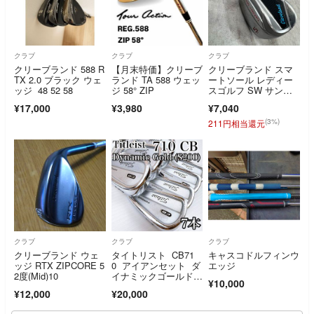
クラブ
クラブ
クラブ
クリーブランド 588 R
【月末特価】クリーブ
クリーブランド スマ
TX 2.0 ブラック ウェ
ランド TA 588 ウェッ
ートソール レディー
ッジ 48 52 58
ジ 58° ZIP
スゴルフ SW サンド
ウェッジ 右利き用 Cl
¥17,000
¥3,980
¥7,040
eveland SMART SOL
E
(3%)
211円相当還元
クラブ
クラブ
クラブ
クリーブランド ウェ
タイトリスト CB71
キャスコドルフィンウ
ッジ RTX ZIPCORE 5
0 アイアンセット ダ
エッジ
2度(Mid)10
イナミックゴールドS
¥10,000
200／軟鉄鍛造
¥12,000
¥20,000