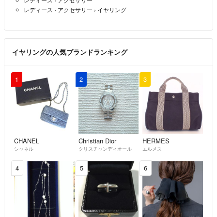
一応、横から写した写真を追加したのでご参考にみてみていただけま
レディース
›
アクセサリー
›
イヤリング
すでしょうか。
ご検討のほどよろしくお願いいたします🙇‍♀️
Hana
- 3年以上前
出品者
イヤリングの人気ブランドランキング
初めまして。
1
2
3
こちらのイヤリングは耳たぶが薄いと落ちてしまう様な事はないでし
ょうか？
お手数ですが、宜しくお願い致します。
クスミティー
- 3年以上前
CHANEL
Christian Dior
HERMES
シャネル
クリスチャンディオール
エルメス
4
5
6