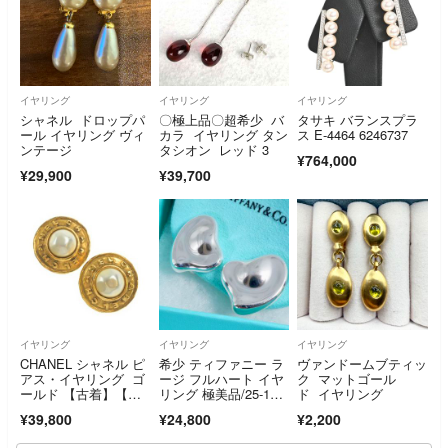
イヤリング
イヤリング
イヤリング
シャネル ドロップパ
〇極上品〇超希少 バ
タサキ バランスプラ
ール イヤリング ヴィ
カラ イヤリング タン
ス E-4464 6246737
ンテージ
タシオン レッド 3
¥764,000
¥29,900
¥39,700
イヤリング
イヤリング
イヤリング
CHANEL シャネル ピ
希少 ティファニー ラ
ヴァンドームブティッ
アス・イヤリング ゴ
ージ フルハート イヤ
ク マットゴール
ールド 【古着】【中
リング 極美品/25-140
ド イヤリング
古】【送料無料】
6S
¥39,800
¥24,800
¥2,200