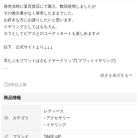
発売当時に某百貨店にて購入、数回使用しましたが
その後出番がなく保管したままでした。
お好きな方にお譲りしたいと思います。
イヤリングとしてはもちろん、
カフとしてピアスとのコーディネートも楽しめます🎶
以下、公式サイトより↓↓↓
耳たぶをフワットはさむイヤークリップ[ フワットイヤリング]
続きを表示する
フワットイヤリングは思わず着けていることを忘れそうな、とっても軽く
2年以上前
フィット感のあるイヤリングです。
商品情報
クールな印象のイエローゴールドのスクエアと柔らかいラウンドのピンク
ゴールドの2色を組み合わせました。
レディース
タンスイパールが大人キレイな印象にしてくれます。
カテゴリ
›
アクセサリー
›
イヤリング
素材
ブランド
TAKE-UP