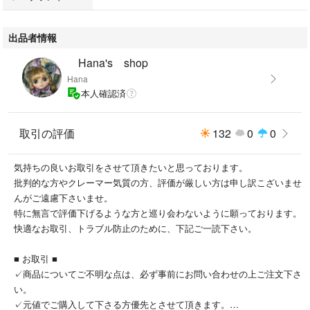
K10イエローゴールド、K10ピンクゴールド、タンスイパール
出品者情報
サイズ
Hana's shop
Hana
全長縦約17.0mm、横約14.0mm
本人確認済
#テイクアップ
#TAKEUP
取引の評価
132
0
0
#TAKE-UP
#イヤカフ
気持ちの良いお取引をさせて頂きたいと思っております。
#イヤリング
批判的な方やクレーマー気質の方、評価が厳しい方は申し訳こざいませ
んがご遠慮下さいませ。
特に無言で評価下げるような方と巡り会わないように願っております。
快適なお取引、トラブル防止のために、下記ご一読下さい。
■ お取引 ■
✓商品についてご不明な点は、必ず事前にお問い合わせの上ご注文下さ
い。
✓元値でご購入して下さる方優先とさせて頂きます。