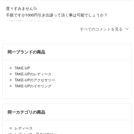
ます。
✓特徴や使用感等については、解釈に個人差がありますのでご了承の上
度々すみません💦
ご注文下さい。
不躾ですが1000円引き出譲って頂く事は可能でしょうか？
お品物の説明全般、個人の主観による物です。
ご検討頂けますと幸いです。
宜しくお願い致します。
すべてのコメントを見る
■ 発送 ■
クスミティー
- 3年以上前
✓基本的に梱包はリサイクル品で行います。また送料の関係でお荷物を
圧縮させて頂く事がございます。
同一ブランドの商品
どうぞよろしくお願いいたします🙇‍♀️
✓稀に発送が予定より越える場合がございます。ご了承下さい。
✓配送事故等の場合、返品や代替品の発送は致しません。
Hana
- 3年以上前
出品者
配送事故による未着の場合でも受け取り通知及び評価をして頂きま
TAKE-UP
す。
TAKE-UPのレディース
ご丁寧なお返事有難うございます。
TAKE-UPのアクセサリー
✓ご不在の場合必ず保管期限内にお受取り下さい。返送された場合は往
前向きに検討させて頂きます。
TAKE-UPのイヤリング
復送料を請求させていただきます。
クスミティー
- 3年以上前
ご注文頂いた時点で以上をご了承頂いたと解釈させて頂きます。
初めまして✨
同一カテゴリの商品
ご質問ありがとうございます❣️
そうですね、耳たぶの厚さで着用感不安かとは思いますが
レディース
そんなにゆるゆるでもないとは思います。
レディース
›
アクセサリー