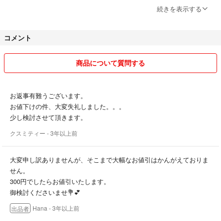
値下げしても専用にはしません。ご注文お手続き順でお譲りさせて頂き
続きを表示する
ます。
✓他のフリマアプリ等でも出品しております。入れ違いで売り切れの場
コメント
合はご容赦下さい。
✓常識はずれな値引き要請、しつこい値引き要請はスルーさせて頂きま
す。
商品について質問する
✓スムーズなお取り引きが出来なかった履歴のある方、
またそれに該当しそうな場合ブロックする場合がございます。
✓神経質な方、アフターケアや補償を求める方はご遠慮下さい。
お返事有難うございます。
✓イメージ違いサイズ違いでの悪評価はおやめ下さい。
お値下けの件、大変失礼しました。。。
✓ 個人のリサイクル目的で出品しておりますのでお譲りした後の補償
少し検討させて頂きます。
やフォロー等全般、
クスミティー
- 3年以上前
お受け致しかねます。
✓お支払いは期日まで厳守でお願いします。
大変申し訳ありませんが、そこまで大幅なお値引はかんがえておりま
■ 商品 ■
せん。
✓お品物の傷や汚れ等の状態について、できる限り正確にお伝え出来る
300円でしたらお値引いたします。
よう確認していますが、
御検討くださいませ💐💕
見落とし等があった場合はご容赦下さい。
Hana
- 3年以上前
出品者
✓素人撮影になります。画像と実物の形や色にギャップがある事があり