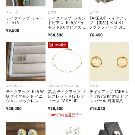
チャーム
ピアス
ピアス
テイクアップ チャー
テイクアップ セカン
TAKE-UP テイクアッ
ム k18
ドピアス K18ダイヤ
プ 【美品】K14 K1
モンド6カクピアス( Y
0 クジラ ハーフ 片
¥9,500
G
耳 シングル
¥64,500
¥6,490
3%還元
ネックレス
ブレスレット/バングル
ピアス
テイクアップ K18 W
美品 テイクアップ ブ
テイクアップ TAKE-U
G ダイヤモンド イニ
レスレット K18 レデ
P K18YG K10YG ピア
シャル ネックレス チ
ィース TAKE-UP
ス パール 総重量約0.5
ャーム H
g ジュエリー 送料無
¥28,000
¥36,300
¥16,020
料 新品同様 【中
古】 ギフトラッピン
(3%)
1,089円相当還元
グ無料