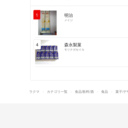
1
明治
メイジ
4
森永製菓
モリナガセイカ
ラクマ
カテゴリ一覧
食品/飲料/酒
食品
菓子/デ