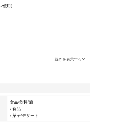
ン使用）
続きを表示する
食品/飲料/酒
›
食品
›
菓子/デザート
りお得になります(´ゝ`)