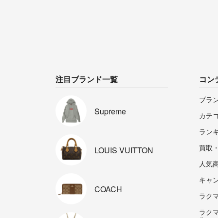
注目ブランド一覧
コン
ブラ
Supreme
カテ
ラン
買取
LOUIS
VUITTON
人気
キャ
COACH
ラクマp
ラク