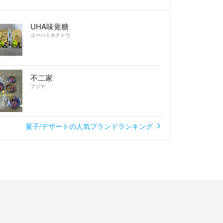
UHA味覚糖
、まぶした粉砂糖が溶けやすいのでご了承くださいま
ユーハミカクトウ
不二家
フジヤ
0円
代送料300円
菓子/デザートの人気ブランドランキング
チップ
円
ケーキ1個350円
0円
チップ