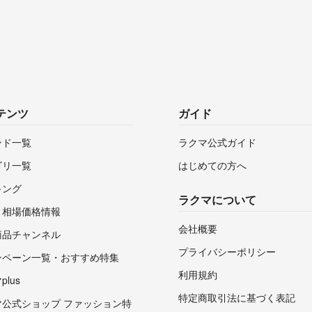
アールグレイ
発送方法はコンパ
入れて発送させて
クリックポスト追
※とても非常識な
テンツ
ガイド
場合がございます
ンド一覧
ラクマ公式ガイド
長崎からの発送に
だくと思います。
ゴリ一覧
はじめての方へ
キング
発送中の割れや欠
ラクマについて
ますm(__)m
・相場価格情報
会社概要
商品チャンネル
キャンセル、返品
プライバシーポリシー
ンペーン一覧・おすすめ特集
利用規約
lus
コメント無しでの購
特定商取引法に基づく表記
１人で製作、発送
マ公式ショップ ファッション特