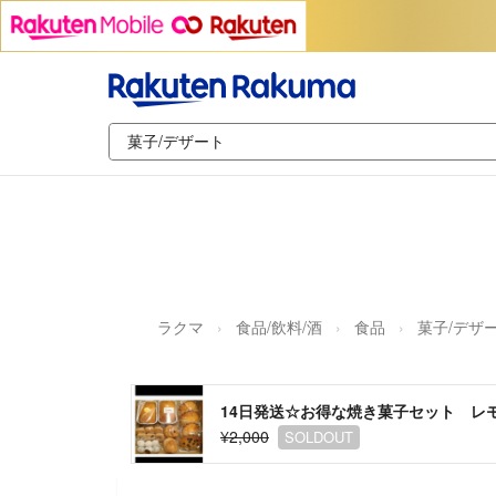
ラクマ
食品/飲料/酒
食品
菓子/デザ
14日発送☆お得な焼き菓子セット レ
¥2,000
SOLDOUT