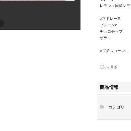
レモン（国産レモ
○マドレーヌ
プレーン2
チョコチップ
ザラメ
○プチスコーン
プレーン
チョコチップ
3ヶ月前
○バタークッキー
プレーン
商品情報
チョコチップ
○スノーボール
カテゴリ
プレーン
ココア
オーダーいただくよ