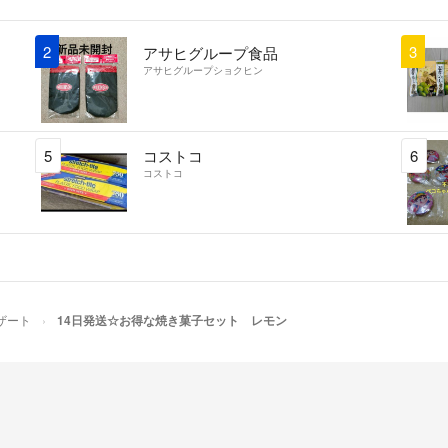
抹茶
ごま
2
3
アサヒグループ食品
(スノーボールは
アサヒグループショクヒン
せ)
5
コストコ
6
コストコ
※マドレーヌ1個15
+クリックポスト箱
プレーン
チョコチップ
キャラメルチョコ
※マフィン1個200
ザート
14日発送☆お得な焼き菓子セット レモン
※ミニミニパウンド
+コンパクト便53
プレーン
チョコチップ
キャラメルチョコ
ココアマーブル