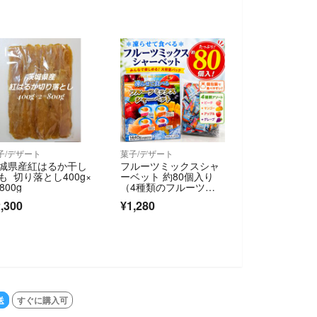
子/デザート
菓子/デザート
城県産紅はるか干し
フルーツミックスシャ
も 切り落とし400g×
ーベット 約80個入り
800g
（4種類のフルーツ
味）
,300
¥1,280
送
すぐに購入可