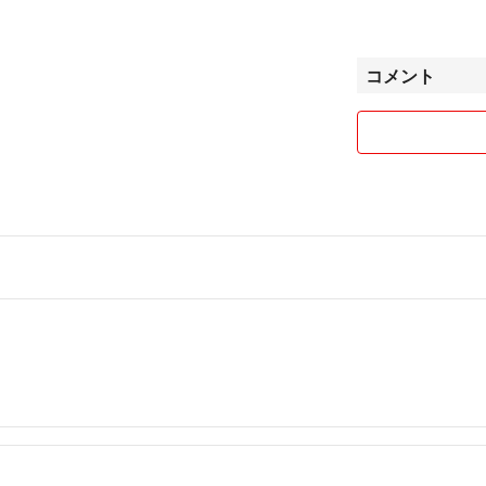
※バタークッキー3
+クリックポスト箱
コメント
プレーン
チョコチップ
キャラメルチョコ
ココア
アールグレイ
抹茶
ザラメ
レーズン
（バタークッキー
す❢割れやかけに
※スノーボール3ケ
+クリックポスト箱
プレーン
きなこ
ココア
ココナッツ