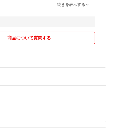
続きを表示する
ケ入り100円
代送料300円
チップ
商品について質問する
は歯ごたえのある固めのバタークッキーになりま
くいです）
入り1袋100円
代送料300円