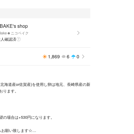
せん。
2.3日程発送が早まる可能性がございます。
oBAKE's shop
o Bake☻ニコベイク
より常温で15日
本人確認済
発送日より10日
造日です。
1,869
6
0
乳、卵、塩、バター、植物油、ベーキングパウダー
、アーモンド
(北海道産or佐賀産)を使用し卵は地元、長崎県産の新
ップ レモン
おります。
る施設で製造してます。
第743号
望の場合は+530円になります。
らお願い致します☆