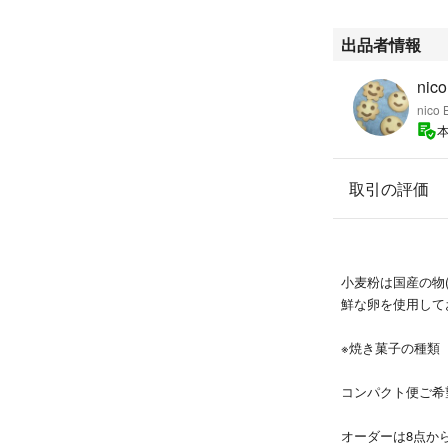
内容変更は出来ま
出品者情報
※製作状況により
nic
賞味期限
nic
クッキー 発送日
その他焼き菓子 
発送日が製品の製
取引の評価
原材料
小麦粉、砂糖、牛
（アルミ無添加）
小麦粉は国産の物
ココア チョコチ
鮮な卵を使用して
保健所の許可のあ
※焼き菓子の種類
長崎市指令 保生衛
コンパクト便ご希
オーダーは8点か