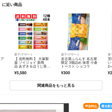
」に近い商品
菓子/デザート
菓子/デザート
菓
 ア
【 送料無料 】 大塚製
名古屋ふらんす 名古屋
茨
薬 ソイジョイ 新商
限定 3個詰め 抹茶 小倉
い
品 あずき＆ほうじ茶入
トースト ショコラ
2=
り 12種 各4本 計48
¥5,580
¥300
¥2
本 詰め合わせ アソー
ト セット まとめ買い
関連商品をもっと見る
SOLD OUT
送料込
匿名配