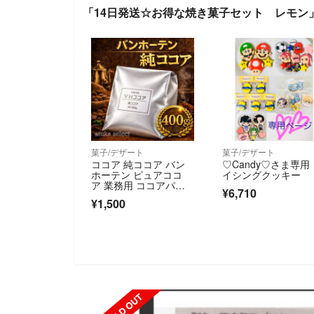
「14日発送☆お得な焼き菓子セット レモン
菓子/デザート
菓子/デザート
ココア 純ココア バン
♡Candy♡さま専用
ホーテン ピュアココ
イシングクッキー
ア 業務用 ココアパウ
¥6,710
ダー 高カカオ ポリフ
¥1,500
ェノール 製菓 お菓子
作り 無糖 400ｇ
SOLD OUT