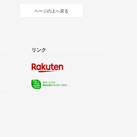
ページの上へ戻る
クト便orプチプチに包んでクリックポスト専用箱に
いただきます。
跡番号を知りたい方はメッセージ下さい。
方は申し訳ございませんがブロックさせていただく
リンク
。
なるので遠方の片は3.4日ほど到着までお時間をいた
け等々ご理解いただける方のみよろしくお願い致し
はご対応出来ません。
入で大丈夫です(^^)
させていただいておりますのでご対応、コメント遅