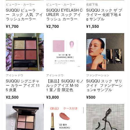
ビューラー・カーラー
ビューラー・カーラー
化粧下地
SUQQU ビューラ
SUQQU EYELASH C
SUQQU スック ザ プ
ー スック 人気 アイ
URLER スック アイ
ライマー 化粧下地 4
ラッシュカーラー
ラッシュ カーラー
g サンプル
¥1,700
¥2,700
¥1,550
アイシャドウ
アイシャドウ
ファンデーション
SUQQU シグニチャ
【新品】SUQQU モノ
SUQQU スック ザリ
ー カラー アイズ 11
ルックアイズ M-10
クイド ファンデーシ
5 炎夏
1 菫ノ音 限定色
ョンe サンプル
¥2,500
¥3,800
¥500