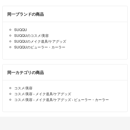
Peach
- 7ヶ月前
出品者
同一ブランドの商品
失礼します。替えゴムは附属しますか？
よろしくお願いいたします。
SUQQU
ちょんこ
- 7ヶ月前
SUQQUのコスメ/美容
SUQQUのメイク道具/ケアグッズ
SUQQUのビューラー・カーラー
同一カテゴリの商品
コスメ/美容
コスメ/美容
›
メイク道具/ケアグッズ
コスメ/美容
›
メイク道具/ケアグッズ
›
ビューラー・カーラー