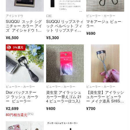
アイシャドウ
口紅
ビューラー・カーラー
SUQQU スック シグ
SUQQU リップスティ
マキアージュ ビュー
ニチャー カラー アイ
ック ベルベット フィ
ラー
ズ アイシャドウ 1
ット リップスティッ
¥690
4 夕琥箔
ク 02 香木
¥6,500
¥5,300
3%還元
ビューラー・カーラー
ビューラー・カーラー
ビューラー・カーラー
Dior バックステー
資生堂 アイラッシュ
【資生堂】アイラッシ
ジ ラッシュ カーラ
カーラー替えゴム 21
ュカーラー ビューラ
ー ビューラー
4 ビューラー(2コ入)
ー メイク道具 SHISEI
DO
¥2,699
¥400
¥700
(3%)
80円相当還元